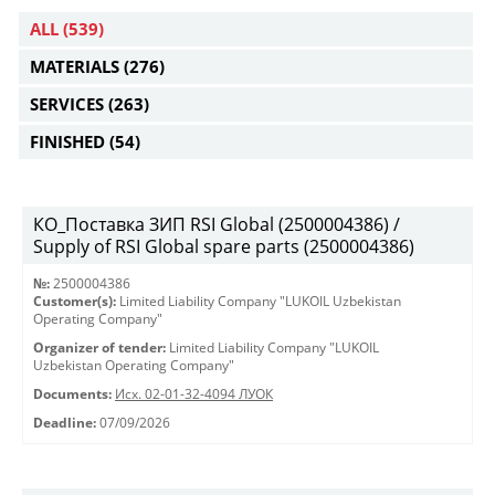
ALL
(539)
MATERIALS
(276)
SERVICES
(263)
FINISHED
(54)
КО_Поставка ЗИП RSI Global (2500004386) /
Supply of RSI Global spare parts (2500004386)
№:
2500004386
Customer(s):
Limited Liability Company "LUKOIL Uzbekistan
Operating Company"
Organizer of tender:
Limited Liability Company "LUKOIL
Uzbekistan Operating Company"
Documents:
Исх. 02-01-32-4094 ЛУОК
Deadline:
07/09/2026