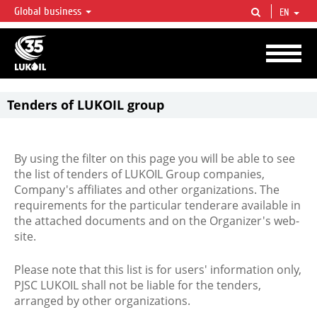
Global business
EN
LUKOIL OVERVIEW
LUKOIL is one of the largest oil & gas vertical integrated companies in the world
accounting for over 2% of crude production and circa 1% of proved hydrocarbon
reserves globally.
Tenders of LUKOIL group
By using the filter on this page you will be able to see
the list of tenders of LUKOIL Group companies,
Company's affiliates and other organizations. The
requirements for the particular tenderare available in
the attached documents and on the Organizer's web-
site.
Please note that this list is for users' information only,
PJSC LUKOIL shall not be liable for the tenders,
arranged by other organizations.