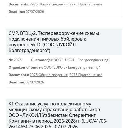
Documents:
2976 Общие сведения
,
2976 Приглашение
Deadline:
07/07/2026
СМР. ВТЭЦ-2. Техперевооружение схемы
подключения пиковых бойлеров к
внутренней ТС (ООО "ЛУКОЙЛ-
Волгоградэнерго")
№:
2975
Customer(s):
OOO "LUKOIL - Energoengineering"
Organizer of tender:
OOO "LUKOIL - Energoengineering"
Documents:
2975 Общие сведения
,
2975 Приглашение
Deadline:
07/07/2026
КТ Оказание услуг по коллективному
медицинскому страхованию работников
ООО «ЛУКОЙЛ Узбекистан Оперейтинг
Компани» в период 2026-2028гг. (LUO/41/06-
26/1465) 23.06.2026 - 07.07.2026