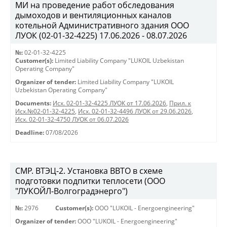
МИ на проведение работ обследования
дымоходов и вентиляционных каналов
котельной Административного здания ООО
ЛУОК (02-01-32-4225) 17.06.2026 - 08.07.2026
№:
02-01-32-4225
Customer(s):
Limited Liability Company "LUKOIL Uzbekistan
Operating Company"
Organizer of tender:
Limited Liability Company "LUKOIL
Uzbekistan Operating Company"
Documents:
Исх. 02-01-32-4225 ЛУОК от 17.06.2026
,
Прил. к
Исх.№02-01-32-4225
,
Исх. 02-01-32-4496 ЛУОК от 29.06.2026
,
Исх. 02-01-32-4750 ЛУОК от 06.07.2026
Deadline:
07/08/2026
СМР. ВТЭЦ-2. Установка ВВТО в схеме
подготовки подпитки теплосети (ООО
"ЛУКОЙЛ-Волгоградэнерго")
№:
2976
Customer(s):
OOO "LUKOIL - Energoengineering"
Organizer of tender:
OOO "LUKOIL - Energoengineering"