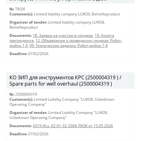
№:
T8/26
Customer(s):
Limited liability company LUKOIL Belnefteproduct
Organizer of tender:
Limited liability company LUKOIL
Belnefteproduct
Documents:
18. Заявка на участие в тендере
,
19. Анкета
претендента
,
12_Объявление о проведении тендера_Робот-
мойки 1,4
,
09_Техническое задание_Робот-мойки 1,4
Deadline:
07/02/2026
КО ЗИП для инструментов КРС (2500004319 ) /
Spare parts for well overhaul (2500004319 )
№:
2500004319
Customer(s):
Limited Liability Company "LUKOIL Uzbekistan
Operating Company"
Organizer of tender:
Limited Liability Company "LUKOIL
Uzbekistan Operating Company"
Documents:
4319 Исх. 02-01-32-3368 ЛУОК от 15.05.2026
Deadline:
07/02/2026