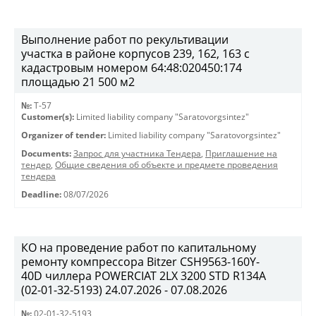
Выполнение работ по рекультивации
участка в районе корпусов 239, 162, 163 с
кадастровым номером 64:48:020450:174
площадью 21 500 м2
№:
T-57
Customer(s):
Limited liability company "Saratovorgsintez"
Organizer of tender:
Limited liability company "Saratovorgsintez"
Documents:
Запрос для участника Тендера
,
Приглашение на
тендер
,
Общие сведения об объекте и предмете проведения
тендера
Deadline:
08/07/2026
КО на проведение работ по капитальному
ремонту компрессора Bitzer CSH9563-160Y-
40D чиллера POWERCIAT 2LX 3200 STD R134A
(02-01-32-5193) 24.07.2026 - 07.08.2026
№:
02-01-32-5193