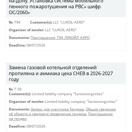
на-Дону. Установка системы мобильного
пенного пожаротушения на РВС» шифр
ОС/2060»
№:
Т94
Customer(s):
LLC "LUKOIL-AERO"
Organizer of tender:
LLC "LUKOIL-AERO"
Documents:
Приглашение_Т94_ЛУКОЙЛ_АЭРО
Deadline:
08/07/2026
Замена газовой котельной отделений
пропилена и аммиака цеха СНЕВ в 2026-2027
году
№:
Т-58
Customer(s):
Limited liability company "Saratovorgsintez"
Organizer of tender:
Limited liability company "Saratovorgsintez"
Documents:
Запрос для участника Тендера
,
Общие сведения
об объекте и предмете проведения тендера
,
Приглашение
на тендер
Deadline:
08/07/2026