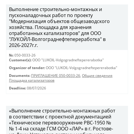
Выполнение строительно-монтажных и
пусконаладочных работ по проекту
"Модернизация объектов общезаводского
хозяйства. Площадка для хранения
отработанных катализаторов" для ООО
"ЛУКОЙЛ-Волгограднефтепереработка" в
2026-2027г.г.
№:
050-0033-26
Customer(s):
OOO "LUKOIL-Volgogradneftepererabotka"
Organizer of tender:
OOO "LUKOIL-Volgogradneftepererabotka"
Documents:
ПРИГЛАШЕНИЕ 050-0033-26
,
Общие сведения
Площадка катализаторов
Deadline:
08/07/2026
«Выполнение строительно-монтажных работ
в соответствии с проектной документацией
«Техническое перевооружение РВС-1950 №
№ 1-4 на складе ГСМ ООО «ЛАР» в г. Ростове-