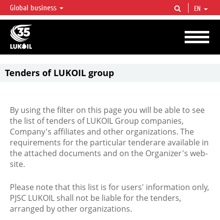
Global business
EN
LUKOIL OVERVIEW
LUKOIL is one of the largest oil & gas vertical integrated companies in the world
accounting for over 2% of crude production and circa 1% of proved hydrocarbon
reserves globally.
Tenders of LUKOIL group
By using the filter on this page you will be able to see
the list of tenders of LUKOIL Group companies,
Company's affiliates and other organizations. The
requirements for the particular tenderare available in
the attached documents and on the Organizer's web-
site.
Please note that this list is for users' information only,
PJSC LUKOIL shall not be liable for the tenders,
arranged by other organizations.