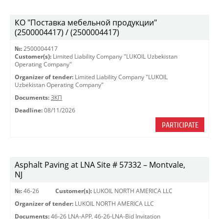
КО "Поставка мебельной продукции"
(2500004417) / (2500004417)
№:
2500004417
Customer(s):
Limited Liability Company "LUKOIL Uzbekistan
Operating Company"
Organizer of tender:
Limited Liability Company "LUKOIL
Uzbekistan Operating Company"
Documents:
ЗКП
Deadline:
08/11/2026
PARTICIPATE
Asphalt Paving at LNA Site # 57332 – Montvale,
NJ
№:
46-26
Customer(s):
LUKOIL NORTH AMERICA LLC
Organizer of tender:
LUKOIL NORTH AMERICA LLC
Documents:
46-26 LNA-APP
,
46-26-LNA-Bid Invitation