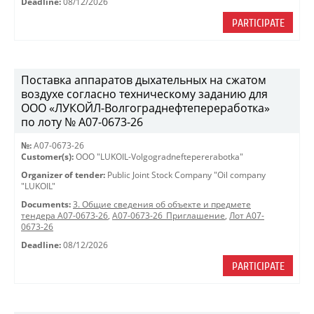
Deadline:
08/12/2026
PARTICIPATE
Поставка аппаратов дыхательных на сжатом
воздухе согласно техническому заданию для
ООО «ЛУКОЙЛ-Волгограднефтепереработка»
по лоту № A07-0673-26
№:
A07-0673-26
Customer(s):
OOO "LUKOIL-Volgogradneftepererabotka"
Organizer of tender:
Public Joint Stock Company "Oil company
"LUKOIL"
Documents:
3. Общие сведения об объекте и предмете
тендера A07-0673-26
,
A07-0673-26_Приглашение
,
Лот A07-
0673-26
Deadline:
08/12/2026
PARTICIPATE