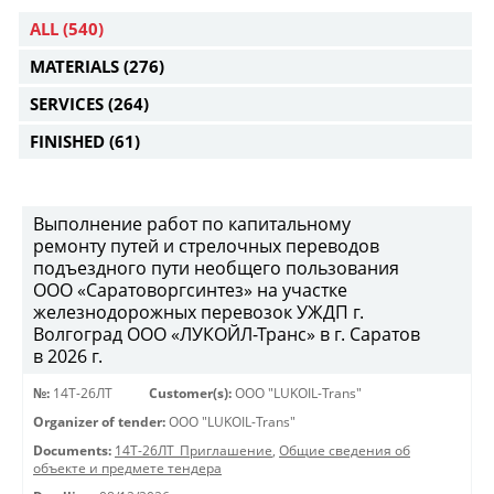
ALL
(540)
MATERIALS
(276)
SERVICES
(264)
FINISHED
(61)
Выполнение работ по капитальному
ремонту путей и стрелочных переводов
подъездного пути необщего пользования
ООО «Саратоворгсинтез» на участке
железнодорожных перевозок УЖДП г.
Волгоград ООО «ЛУКОЙЛ-Транс» в г. Саратов
в 2026 г.
№:
14Т-26ЛТ
Customer(s):
OOO "LUKOIL-Trans"
Organizer of tender:
OOO "LUKOIL-Trans"
Documents:
14Т-26ЛТ_Приглашение
,
Общие сведения об
объекте и предмете тендера