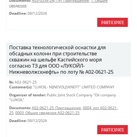
Documents:
A03-0354-26(1-4)_Приглашение
,
1. Общие
сведения
Deadline:
08/12/2026
PARTICIPATE
Поставка технологической оснастки для
обсадных колонн при строительстве
скважин на шельфе Каспийского моря
согласно ТЗ для ООО «ЛУКОЙЛ-
Нижневолжскнефть» по лоту № A02-0621-25
№:
A02-0621-25
Customer(s):
"LUKOIL- NIJNEVOLJSKNEFT" LIMITED COMPANY
Organizer of tender:
Public Joint Stock Company "Oil company
"LUKOIL"
Documents:
A02-0621-25_Приглашение
,
0004_лот A02-0621-
25
,
0003_Общие сведения A02-0621-25
Deadline:
08/12/2026
PARTICIPATE