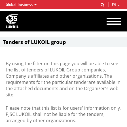
Global business
EN
LUKOIL OVERVIEW
LUKOIL is one of the largest oil & gas vertical integrated companies in the world
accounting for over 2% of crude production and circa 1% of proved hydrocarbon
reserves globally.
Tenders of LUKOIL group
By using the filter on this page you will be able to see
the list of tenders of LUKOIL Group companies,
Company's affiliates and other organizations. The
requirements for the particular tenderare available in
the attached documents and on the Organizer's web-
site.
Please note that this list is for users' information only,
PJSC LUKOIL shall not be liable for the tenders,
arranged by other organizations.