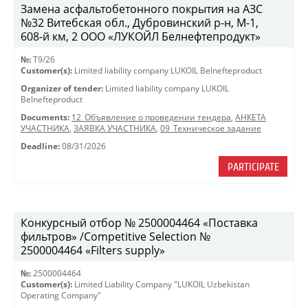
Замена асфальтобетонного покрытия на АЗС
№32 Витебская обл., Дубровинский р-н, М-1,
608-й км, 2 ООО «ЛУКОЙЛ Белнефтепродукт»
№:
T9/26
Customer(s):
Limited liability company LUKOIL Belnefteproduct
Organizer of tender:
Limited liability company LUKOIL
Belnefteproduct
Documents:
12_Объявление о проведении тендера
,
АНКЕТА
УЧАСТНИКА
,
ЗАЯВКА УЧАСТНИКА
,
09_Техническое задание
Deadline:
08/31/2026
PARTICIPATE
Конкурсный отбор № 2500004464 «Поставка
фильтров» /Competitive Selection №
2500004464 «Filters supply»
№:
2500004464
Customer(s):
Limited Liability Company "LUKOIL Uzbekistan
Operating Company"