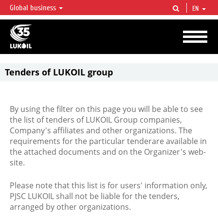
Global business
EN
LUKOIL OVERVIEW
LUKOIL is one of the largest oil & gas vertical integrated companies in the world
accounting for over 2% of crude production and circa 1% of proved hydrocarbon
reserves globally.
Tenders of LUKOIL group
By using the filter on this page you will be able to see
the list of tenders of LUKOIL Group companies,
Company's affiliates and other organizations. The
requirements for the particular tenderare available in
the attached documents and on the Organizer's web-
site.
Please note that this list is for users' information only,
PJSC LUKOIL shall not be liable for the tenders,
arranged by other organizations.