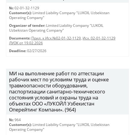
№:
02-01-32-1129
Customer(s):
Limited Liability Company "LUKOIL Uzbekistan
Operating Company"
Organizer of tender:
Limited Liability Company "LUKOIL
Uzbekistan Operating Company"
Documents:
Прил. к Исх.№02-01-32-1129
,
Исх. 02-01-32-1129
ЛУОК от 19.02.2026
Deadline:
02/27/2026
МИ на выполнение работ по аттестации
рабочих мест по условиям труда и оценке
травмоопасности оборудования,
паспортизации санитарно-технического
состояния условий и охраны труда на
объектах ООО «ЛУКОЙЛ Узбекистан
Оперейтинг Компани». (964)
№:
964
Customer(s):
Limited Liability Company "LUKOIL Uzbekistan
Operating Company"