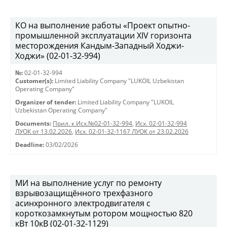
КО на выполнение работы «Проект опытно-
промышленной эксплуатации XIV горизонта
месторождения Кандым-Западный Ходжи-
Ходжи» (02-01-32-994)
№:
02-01-32-994
Customer(s):
Limited Liability Company "LUKOIL Uzbekistan
Operating Company"
Organizer of tender:
Limited Liability Company "LUKOIL
Uzbekistan Operating Company"
Documents:
Прил. к Исх.№02-01-32-994
,
Исх. 02-01-32-994
ЛУОК от 13.02.2026
,
Исх. 02-01-32-1167 ЛУОК от 23.02.2026
Deadline:
03/02/2026
МИ на выполнение услуг по ремонту
взрывозащищённого трехфазного
асинхронного электродвигателя с
короткозамкнутым ротором мощностью 820
кВт 10кВ (02-01-32-1129)