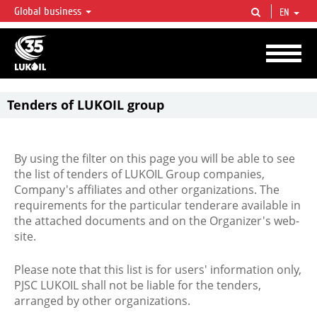
Global business
EN
LUKOIL OVERVIEW
LUKOIL is one of the largest oil & gas vertical integrated companies in the world
accounting for over 2% of crude production and circa 1% of proved hydrocarbon
reserves globally.
Tenders of LUKOIL group
By using the filter on this page you will be able to see
the list of tenders of LUKOIL Group companies,
Company's affiliates and other organizations. The
requirements for the particular tenderare available in
the attached documents and on the Organizer's web-
site.
Please note that this list is for users' information only,
PJSC LUKOIL shall not be liable for the tenders,
arranged by other organizations.