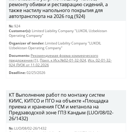
ремонту обивки и реставрацию сидений, а
также настилу напольного покрытия для
автотранспорта на 2026 год (924)
№:
924
Customer(s):
Limited Liability Company "LUKOIL Uzbekistan
Operating Company"
Organizer of tender:
Limited Liability Company "LUKOIL
Uzbekistan Operating Company"
Documents:
Рекомендуемая форма коммерческого
предложения (1)
,
Прил. к Исх.№02-01-32-924
,
Исх. 02-01-32-
924 ЛУОК от 11.02.2026
Deadline:
02/25/2026
КТ Выполнение работ по монтажу систем
КИИС, КИТСО и ПГО на объекте «Площадка
приема и хранения ГСМ и метанола на
Предзаводской зоне ГПЗ Кандым (LUO/08/02-
26/1432)
№:
LUO/08/02-26/1432