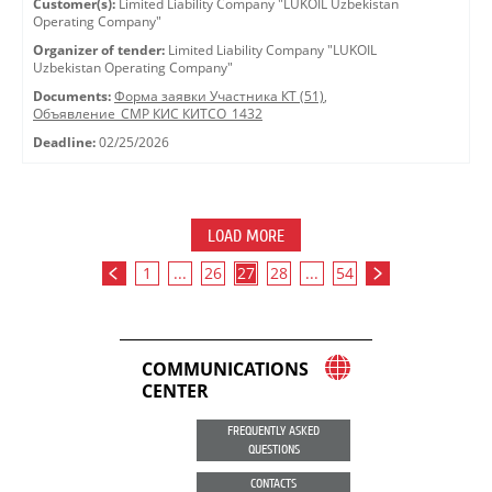
Customer(s):
Limited Liability Company "LUKOIL Uzbekistan
Operating Company"
Organizer of tender:
Limited Liability Company "LUKOIL
Uzbekistan Operating Company"
Documents:
Форма заявки Участника КТ (51)
,
Объявление_СМР КИС КИТСО_1432
Deadline:
02/25/2026
LOAD MORE
1
...
26
27
28
...
54
COMMUNICATIONS
CENTER
FREQUENTLY ASKED
QUESTIONS
CONTACTS