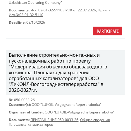
Uzbekistan Operating Company"
Documents:
Исх. 02-01-32-5110 ЛУОК от 22.07.2026
,
Прил. к
Исх.№02-01-32-5110
Deadline:
08/10/2026
PARTICIPATE
Выполнение строительно-монтажных и
пусконаладочных работ по проекту
"Модернизация объектов общезаводского
хозяйства. Площадка для хранения
отработанных катализаторов" для ООО
"ЛУКОЙЛ-Волгограднефтепереработка" в
2026-2027г.г.
№:
050-0033-26
Customer(s):
OOO "LUKOIL-Volgogradneftepererabotka"
Organizer of tender:
OOO "LUKOIL-Volgogradneftepererabotka"
Documents:
ПРИГЛАШЕНИЕ 050-0033-26
,
Общие сведения
Площадка катализаторов