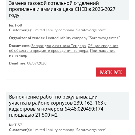
Замена газовой котельной отделений
пропилена и аммиака цеха СНЕВ в 2026-2027
году
№:
Т-58
Customer(s):
Limited liability company "Saratovorgsintez"
Organizer of tender:
Limited liability company "Saratovorgsintez"
Documents:
Запрос для участника Тендера
,
Общие сведения
об объекте и предмете проведения тендера
,
Приглашение
на тендер
Deadline:
08/07/2026
PARTICIPATE
Выполнение работ по рекультивации
участка в районе корпусов 239, 162, 163 с
кадастровым номером 64:48:020450:174
площадью 21 500 м2
№:
T-57
Customer(s):
Limited liability company "Saratovorgsintez"