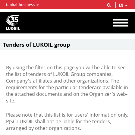
Global business
EN
LUKOIL OVERVIEW
LUKOIL is one of the largest oil & gas vertical integrated companies in the world
accounting for over 2% of crude production and circa 1% of proved hydrocarbon
reserves globally.
Tenders of LUKOIL group
By using the filter on this page you will be able to see
the list of tenders of LUKOIL Group companies,
Company's affiliates and other organizations. The
requirements for the particular tenderare available in
the attached documents and on the Organizer's web-
site.
Please note that this list is for users' information only,
PJSC LUKOIL shall not be liable for the tenders,
arranged by other organizations.