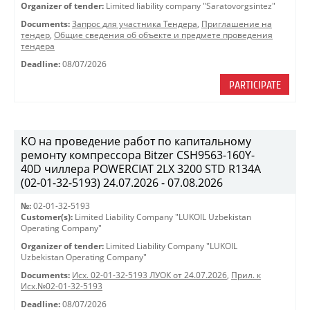
Organizer of tender:
Limited liability company "Saratovorgsintez"
Documents:
Запрос для участника Тендера
,
Приглашение на
тендер
,
Общие сведения об объекте и предмете проведения
тендера
Deadline:
08/07/2026
PARTICIPATE
КО на проведение работ по капитальному
ремонту компрессора Bitzer CSH9563-160Y-
40D чиллера POWERCIAT 2LX 3200 STD R134A
(02-01-32-5193) 24.07.2026 - 07.08.2026
№:
02-01-32-5193
Customer(s):
Limited Liability Company "LUKOIL Uzbekistan
Operating Company"
Organizer of tender:
Limited Liability Company "LUKOIL
Uzbekistan Operating Company"
Documents:
Исх. 02-01-32-5193 ЛУОК от 24.07.2026
,
Прил. к
Исх.№02-01-32-5193
Deadline:
08/07/2026