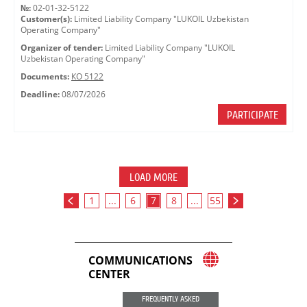
№:
02-01-32-5122
Customer(s):
Limited Liability Company "LUKOIL Uzbekistan
Operating Company"
Organizer of tender:
Limited Liability Company "LUKOIL
Uzbekistan Operating Company"
Documents:
КО 5122
Deadline:
08/07/2026
PARTICIPATE
LOAD MORE
1
...
6
7
8
...
55
COMMUNICATIONS
CENTER
FREQUENTLY ASKED