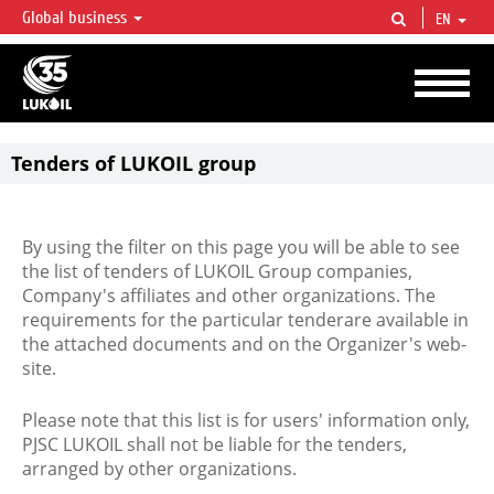
Global business
EN
LUKOIL OVERVIEW
LUKOIL is one of the largest oil & gas vertical integrated companies in the world
accounting for over 2% of crude production and circa 1% of proved hydrocarbon
reserves globally.
Tenders of LUKOIL group
By using the filter on this page you will be able to see
the list of tenders of LUKOIL Group companies,
Company's affiliates and other organizations. The
requirements for the particular tenderare available in
the attached documents and on the Organizer's web-
site.
Please note that this list is for users' information only,
PJSC LUKOIL shall not be liable for the tenders,
arranged by other organizations.