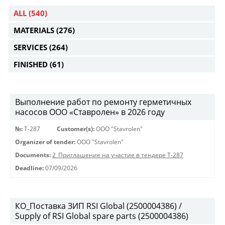
ALL
(540)
MATERIALS
(276)
SERVICES
(264)
FINISHED
(61)
Выполнение работ по ремонту герметичных
насосов ООО «Ставролен» в 2026 году
№:
Т-287
Customer(s):
OOO "Stavrolen"
Organizer of tender:
OOO "Stavrolen"
Documents:
2_Приглашение на участие в тендере Т-287
Deadline:
07/09/2026
КО_Поставка ЗИП RSI Global (2500004386) /
Supply of RSI Global spare parts (2500004386)