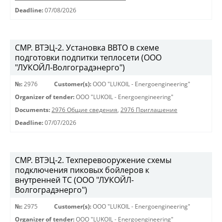
Deadline:
07/08/2026
СМР. ВТЭЦ-2. Установка ВВТО в схеме
подготовки подпитки теплосети (ООО
"ЛУКОЙЛ-Волгоградэнерго")
№:
2976
Customer(s):
OOO "LUKOIL - Energoengineering"
Organizer of tender:
OOO "LUKOIL - Energoengineering"
Documents:
2976 Общие сведения
,
2976 Приглашение
Deadline:
07/07/2026
СМР. ВТЭЦ-2. Техперевооружение схемы
подключения пиковых бойлеров к
внутренней ТС (ООО "ЛУКОЙЛ-
Волгоградэнерго")
№:
2975
Customer(s):
OOO "LUKOIL - Energoengineering"
Organizer of tender:
OOO "LUKOIL - Energoengineering"