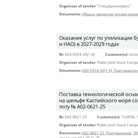
Organizer of tender:
"Спецпромсервис"
Documents:
Общие сведения тендер ремо
Оказание услуг по утилизации
и НАО) в 2027-2029 годах
№:
A03-0354-26(1-4)
Customer(s):
Limi
Organizer of tender:
Public Joint Stock Com
Documents:
A03-0354-26(1-4)_Приглашени
Поставка технологической осна
на шельфе Каспийского моря с
лоту № A02-0621-25
№:
A02-0621-25
Customer(s):
"LUKOIL-
Organizer of tender:
Public Joint Stock Com
Documents:
A02-0621-25_Приглашение
,
00
сведения A02-0621-25