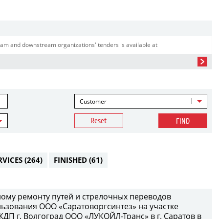
am and downstream organizations' tenders is available at
Customer
Reset
FIND
RVICES
(264)
FINISHED
(61)
ому ремонту путей и стрелочных переводов
ьзования ООО «Саратоворгсинтез» на участке
П г. Волгоград ООО «ЛУКОЙЛ-Транс» в г. Саратов в