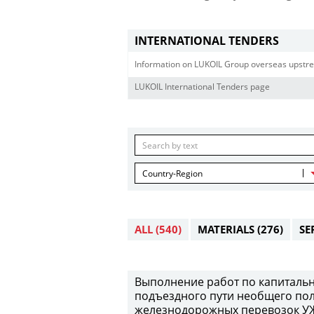
INTERNATIONAL TENDERS
Information on LUKOIL Group overseas upstre
LUKOIL International Tenders page
Country-Region
ALL
(540)
MATERIALS
(276)
SE
Выполнение работ по капитальн
подъездного пути необщего пол
железнодорожных перевозок УЖД