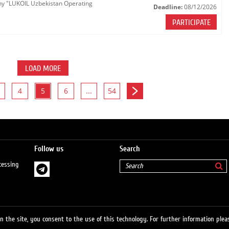
any "LUKOIL Uzbekistan Operating
Deadline:
08/12/2026
PARTICIPATE
LOAD MORE
4
5
6
...
54
Follow us
Search
cessing
 the site, you consent to the use of this technology. For further information pleas