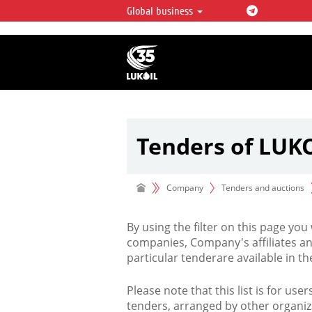
Global business
LUKOIL OVERVIEW
LUKOIL is one of the largest oil & ga
integrated companies in the world 
over 2% of crude production and c
hydrocarbon reserves globally.
Tenders of LUK
Company
Tenders and auctions
By using the filter on this page you
companies, Company's affiliates an
particular tenderare available in 
Please note that this list is for use
tenders, arranged by other organiz