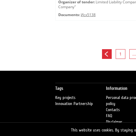
Organizer of tender:
Limited Liability Comp
Company"
Documents:
Исх5138
1
...
Tags
Information
Key projects
Personal data pro
Innovation Partnership
policy
Contacts
FAQ
Disclaimer
Petrol stations
This website uses cookies. By staying on
Fraud warning