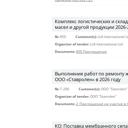
Комплекс логистических и скла
масел и другой продукции 2026-20
№:
850
Customer(s):
LLK-International L
Organizer of tender:
LLK-International Ltd
Documents:
850 Приглашение
Выполнение работ по ремонту 
ООО «Ставролен» в 2026 году
№:
Т-290
Customer(s):
OOO "Stavrolen"
Organizer of tender:
OOO "Stavrolen"
Documents:
2_Приглашение на участие в 
КО: Поставка мембранного сепар