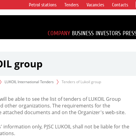
Petrol stations
Tenders
Vacancies
Contacts
s vertical
accounting for
irca 1% of proved
COMPANY
BUSINESS
INVESTORS
PRES
OIL group
LUKOIL International Tenders
Tenders of Lukoil group
 will be able to see the list of tenders of LUKOIL Group
d other organizations. The requirements for the
the attached documents and on the Organizer's web-site.
rs' information only, PJSC LUKOIL shall not be liable for the
ations.