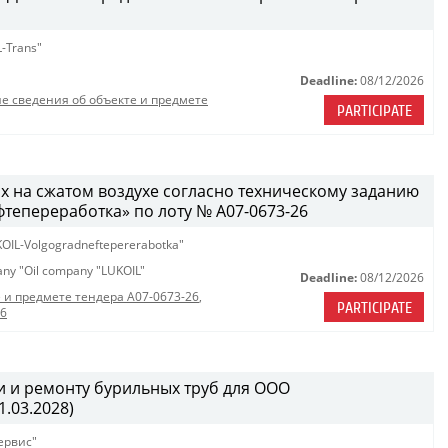
-Trans"
Deadline:
08/12/2026
е сведения об объекте и предмете
PARTICIPATE
х на сжатом воздухе согласно техническому заданию
епереработка» по лоту № A07-0673-26
OIL-Volgogradneftepererabotka"
pany "Oil company "LUKOIL"
Deadline:
08/12/2026
 и предмете тендера A07-0673-26
,
PARTICIPATE
26
 и ремонту бурильных труб для ООО
.03.2028)
ервис"