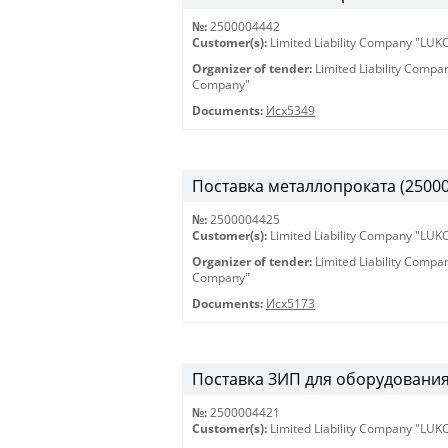
№:
2500004442
Customer(s):
Limited Liability Company "LU
Organizer of tender:
Limited Liability Comp
Company"
Documents:
Исх5349
Поставка металлопроката (25000
№:
2500004425
Customer(s):
Limited Liability Company "LU
Organizer of tender:
Limited Liability Comp
Company"
Documents:
Исх5173
Поставка ЗИП для оборудования 
№:
2500004421
Customer(s):
Limited Liability Company "LU