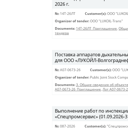
2026 г.
№:
14Т-26ЛТ
Customer(s):
OOO "LUKOIL
Organizer of tender:
OOO "LUKOIL-Trans"
Documents:
14Т-26ЛТ_Приглашение
,
Общи
тендера
Поставка аппаратов дыхательны
для ООО «ЛУКОЙЛ-Волгограднефт
№:
A07-0673-26
Customer(s):
OOO "LUK
Organizer of tender:
Public Joint Stock Com
Documents:
3. Общие сведения об объекте
A07-0673-26_Приглашение
,
Лот A07-0673-
Выполнение работ по инспекции
«Спецпромсервис» (01.09.2026-31
№:
087-2026
Customer(s):
"Спецпромс