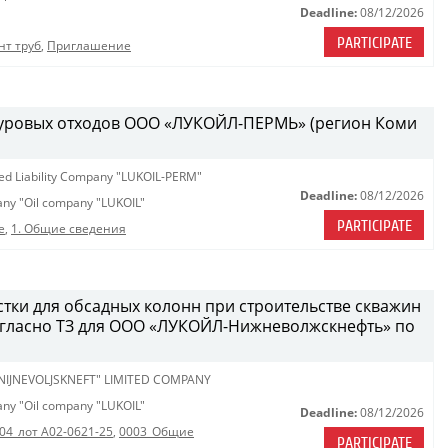
Deadline:
08/12/2026
PARTICIPATE
нт труб
,
Приглашение
 буровых отходов ООО «ЛУКОЙЛ-ПЕРМЬ» (регион Коми
ted Liability Company "LUKOIL-PERM"
Deadline:
08/12/2026
pany "Oil company "LUKOIL"
PARTICIPATE
е
,
1. Общие сведения
стки для обсадных колонн при строительстве скважин
огласно ТЗ для ООО «ЛУКОЙЛ-Нижневолжскнефть» по
 NIJNEVOLJSKNEFT" LIMITED COMPANY
pany "Oil company "LUKOIL"
Deadline:
08/12/2026
04_лот A02-0621-25
,
0003_Общие
PARTICIPATE