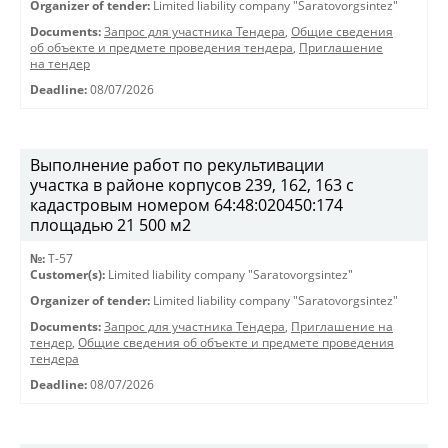
Organizer of tender:
Limited liability company "Saratovorgsintez"
Documents:
Запрос для участника Тендера
,
Общие сведения
об объекте и предмете проведения тендера
,
Приглашение
на тендер
Deadline:
08/07/2026
Выполнение работ по рекультивации
участка в районе корпусов 239, 162, 163 с
кадастровым номером 64:48:020450:174
площадью 21 500 м2
№:
T-57
Customer(s):
Limited liability company "Saratovorgsintez"
Organizer of tender:
Limited liability company "Saratovorgsintez"
Documents:
Запрос для участника Тендера
,
Приглашение на
тендер
,
Общие сведения об объекте и предмете проведения
тендера
Deadline:
08/07/2026