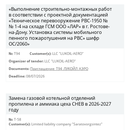
«Выполнение строительно-монтажных работ
в соответствии с проектной документацией
«Техническое перевооружение РВС-1950 №
№ 1-4 на складе ГСМ ООО «ЛАР» в г. Ростове-
на-Дону. Установка системы мобильного
пенного пожаротушения на РВС» шифр
ОС/2060»
№:
Т94
Customer(s):
LLC "LUKOIL-AERO"
Organizer of tender:
LLC "LUKOIL-AERO"
Documents:
Приглашение_Т94_ЛУКОЙЛ_АЭРО
Deadline:
08/07/2026
Замена газовой котельной отделений
пропилена и аммиака цеха СНЕВ в 2026-2027
году
№:
Т-58
Customer(s):
Limited liability company "Saratovorgsintez"