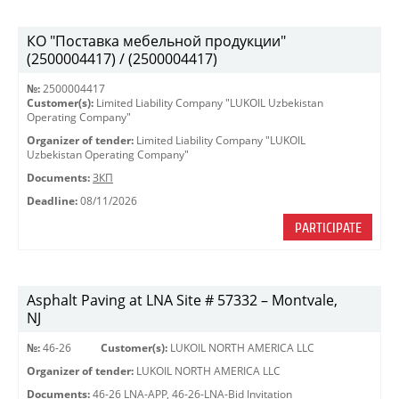
КО "Поставка мебельной продукции"
(2500004417) / (2500004417)
№:
2500004417
Customer(s):
Limited Liability Company "LUKOIL Uzbekistan
Operating Company"
Organizer of tender:
Limited Liability Company "LUKOIL
Uzbekistan Operating Company"
Documents:
ЗКП
Deadline:
08/11/2026
PARTICIPATE
Asphalt Paving at LNA Site # 57332 – Montvale,
NJ
№:
46-26
Customer(s):
LUKOIL NORTH AMERICA LLC
Organizer of tender:
LUKOIL NORTH AMERICA LLC
Documents:
46-26 LNA-APP
,
46-26-LNA-Bid Invitation