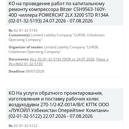
КО на проведение работ по капитальному
ремонту компрессора Bitzer CSH9563-160Y-
40D чиллера POWERCIAT 2LX 3200 STD R134A
(02-01-32-5193) 24.07.2026 - 07.08.2026
№:
02-01-32-5193
Customer(s):
Limited Liability Company "LUKOIL Uzbekistan
Operating Company"
Organizer of tender:
Limited Liability Company "LUKOIL
Uzbekistan Operating Company"
Documents:
Исх. 02-01-32-5193 ЛУОК от 24.07.2026
,
Прил. к
Исх.№02-01-32-5193
Deadline:
08/07/2026
КО На услуги обратного проектирования,
изготовления и поставку рабочих колес
воздуходувки 270-1/2-KZ-001A/B/C КГПК OOO
«ЛУКОЙЛ Узбекистан Оперейтинг Компани»
(02-01-32-5122) 22.07.2026 - 07.08.2026
№:
02-01-32-5122