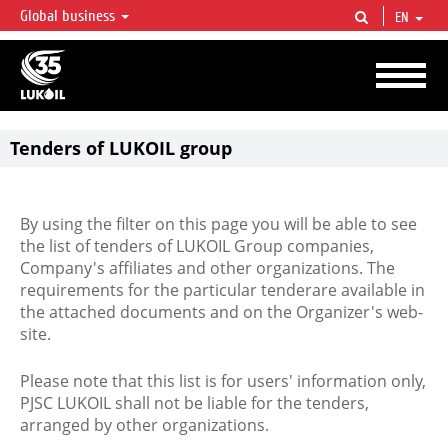
Global business
EN
LUKOIL OVERVIEW
LUKOIL is one of the largest oil & gas vertical integrated companies in the world
accounting for over 2% of crude production and circa 1% of proved hydrocarbon
reserves globally.
Tenders of LUKOIL group
By using the filter on this page you will be able to see
the list of tenders of LUKOIL Group companies,
Company's affiliates and other organizations. The
requirements for the particular tenderare available in
the attached documents and on the Organizer's web-
site.
Please note that this list is for users' information only,
PJSC LUKOIL shall not be liable for the tenders,
arranged by other organizations.