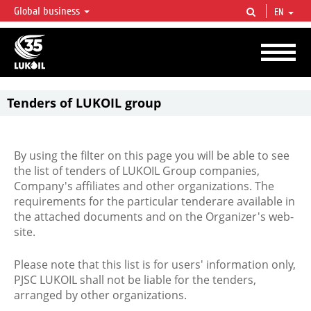
Global business
EN
LUKOIL OVERVIEW
LUKOIL is one of the largest oil & gas vertical integrated companies in the world
accounting for over 2% of crude production and circa 1% of proved hydrocarbon
reserves globally.
Tenders of LUKOIL group
By using the filter on this page you will be able to see
the list of tenders of LUKOIL Group companies,
Company's affiliates and other organizations. The
requirements for the particular tenderare available in
the attached documents and on the Organizer's web-
site.
Please note that this list is for users' information only,
PJSC LUKOIL shall not be liable for the tenders,
arranged by other organizations.