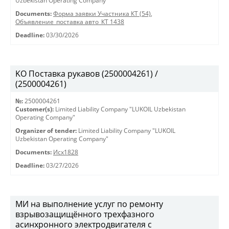
Uzbekistan Operating Company"
Documents:
Форма заявки Участника КТ (54)
,
Объявление_поставка авто_КТ 1438
Deadline:
03/30/2026
KO Поставка рукавов (2500004261) /
(2500004261)
№:
2500004261
Customer(s):
Limited Liability Company "LUKOIL Uzbekistan
Operating Company"
Organizer of tender:
Limited Liability Company "LUKOIL
Uzbekistan Operating Company"
Documents:
Исх1828
Deadline:
03/27/2026
МИ на выполнение услуг по ремонту
взрывозащищённого трехфазного
асинхронного электродвигателя с