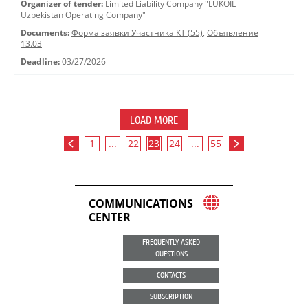
Organizer of tender:
Limited Liability Company "LUKOIL
Uzbekistan Operating Company"
Documents:
Форма заявки Участника КТ (55)
,
Объявление
13.03
Deadline:
03/27/2026
LOAD MORE
1
...
22
23
24
...
55
COMMUNICATIONS
CENTER
FREQUENTLY ASKED
QUESTIONS
CONTACTS
SUBSCRIPTION