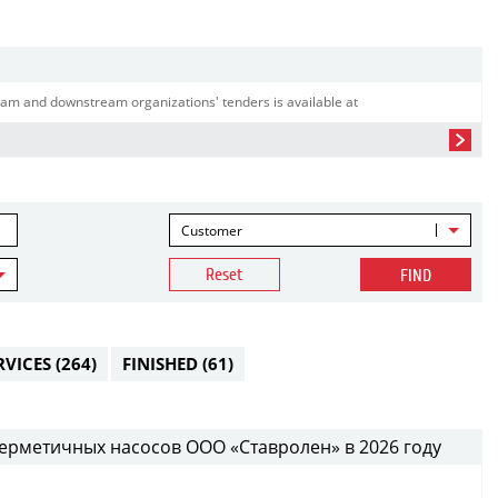
am and downstream organizations' tenders is available at
Customer
Reset
FIND
RVICES
(264)
FINISHED
(61)
ерметичных насосов ООО «Ставролен» в 2026 году