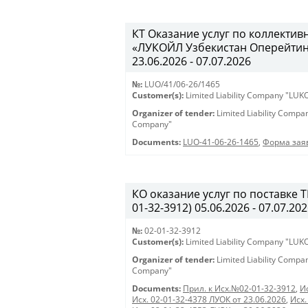
КТ Оказание услуг по коллекти
«ЛУКОЙЛ Узбекистан Оперейтинг 
23.06.2026 - 07.07.2026
№:
LUO/41/06-26/1465
Customer(s):
Limited Liability Company "LU
Organizer of tender:
Limited Liability Comp
Company"
Documents:
LUO-41-06-26-1465
,
Форма заяв
КО оказание услуг по поставке 
01-32-3912) 05.06.2026 - 07.07.20
№:
02-01-32-3912
Customer(s):
Limited Liability Company "LU
Organizer of tender:
Limited Liability Comp
Company"
Documents:
Прил. к Исх.№02-01-32-3912
,
И
Исх. 02-01-32-4378 ЛУОК от 23.06.2026
,
Исх.