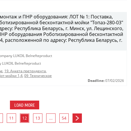
 монтаж и ПНР оборудования: ЛОТ № 1: Поставка,
отизированной бесконтактной мойки "Топаз-280-03"
ресу: Республика Беларусь, г. Минск, ул. Лещинского,
и ПНР оборудования Роботизированной бесконтактной
4, расположенной по адресу: Республика Беларусь, г.
y company LUKOIL Belnefteproduct
ny LUKOIL Belnefteproduct
ре
,
19. Анкета претендента
,
от-мойки 1,4
,
09_Техническое
Deadline:
07/02/2026
LOAD MORE
11
12
13
...
54