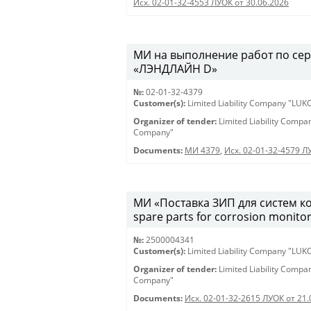
Исх. 02-01-32-4553 ЛУОК от 30.06.2026
МИ на выполнение работ по се
«ЛЭНДЛАЙН D»
№:
02-01-32-4379
Customer(s):
Limited Liability Company "LU
Organizer of tender:
Limited Liability Comp
Company"
Documents:
МИ 4379
,
Исх. 02-01-32-4579 Л
МИ «Поставка ЗИП для систем ко
spare parts for corrosion monito
№:
2500004341
Customer(s):
Limited Liability Company "LU
Organizer of tender:
Limited Liability Comp
Company"
Documents:
Исх. 02-01-32-2615 ЛУОК от 21