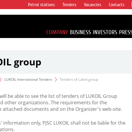
Petrol stations
Tenders
Vacancies
Contacts
s vertical
accounting for
irca 1% of proved
COMPANY
BUSINESS
INVESTORS
PRES
OIL group
LUKOIL International Tenders
Tenders of Lukoil group
 will be able to see the list of tenders of LUKOIL Group
d other organizations. The requirements for the
the attached documents and on the Organizer's web-site.
rs' information only, PJSC LUKOIL shall not be liable for the
ations.