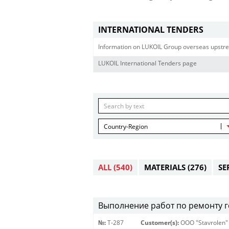
INTERNATIONAL TENDERS
Information on LUKOIL Group overseas upstre
LUKOIL International Tenders page
Country-Region
ALL
(540)
MATERIALS
(276)
SE
Выполнение работ по ремонту г
№:
Т-287
Customer(s):
OOO "Stavrolen"