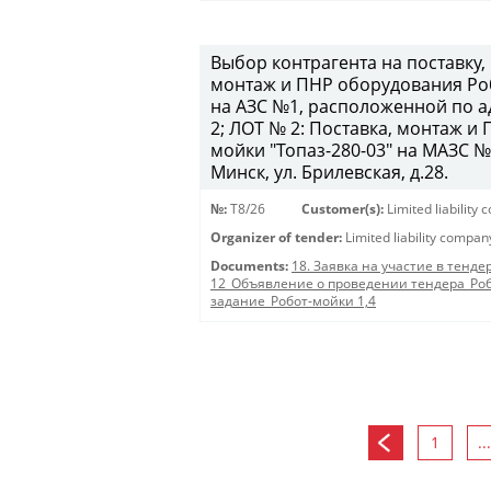
Выбор контрагента на поставку,
монтаж и ПНР оборудования Роб
на АЗС №1, расположенной по ад
2; ЛОТ № 2: Поставка, монтаж 
мойки "Топаз-280-03" на МАЗС №
Минск, ул. Брилевская, д.28.
№:
T8/26
Customer(s):
Limited liabilit
Organizer of tender:
Limited liability compa
Documents:
18. Заявка на участие в тенде
12_Объявление о проведении тендера_Роб
задание_Робот-мойки 1,4
1
...