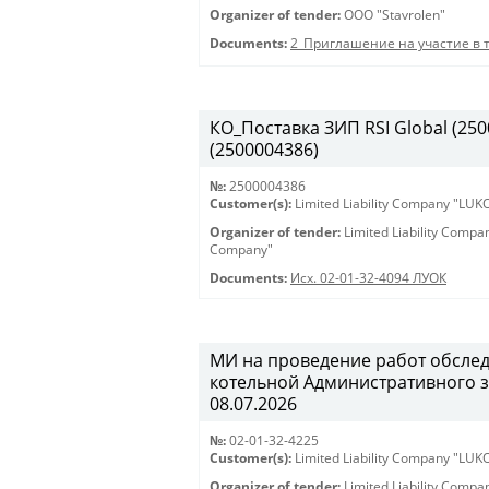
Organizer of tender:
OOO "Stavrolen"
Documents:
2_Приглашение на участие в 
КО_Поставка ЗИП RSI Global (2500
(2500004386)
№:
2500004386
Customer(s):
Limited Liability Company "LU
Organizer of tender:
Limited Liability Comp
Company"
Documents:
Исх. 02-01-32-4094 ЛУОК
МИ на проведение работ обсле
котельной Административного зд
08.07.2026
№:
02-01-32-4225
Customer(s):
Limited Liability Company "LU
Organizer of tender:
Limited Liability Comp