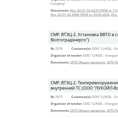
Company"
Documents:
Исх. 02-01-32-4225 ЛУОК от 17.
Исх. 02-01-32-4496 ЛУОК от 29.06.2026
,
Исх.
СМР. ВТЭЦ-2. Установка ВВТО в 
Волгоградэнерго")
№:
2976
Customer(s):
OOO "LUKOIL - En
Organizer of tender:
OOO "LUKOIL - Energoe
Documents:
2976 Общие сведения
,
2976 
СМР. ВТЭЦ-2. Техперевооружени
внутренней ТС (ООО "ЛУКОЙЛ-Во
№:
2975
Customer(s):
OOO "LUKOIL - En
Organizer of tender:
OOO "LUKOIL - Energoe
Documents:
2975 Общие сведения
,
2975 