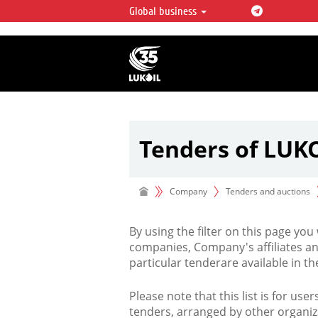
Global business
LUKOIL OVERVIEW
LUKOIL is one of the largest oil & ga
integrated companies in the world 
over 2% of crude production and c
hydrocarbon reserves globally.
Tenders of LUK
Company
Tenders and auctions
By using the filter on this page you
companies, Company's affiliates an
particular tenderare available in 
Please note that this list is for use
tenders, arranged by other organiz