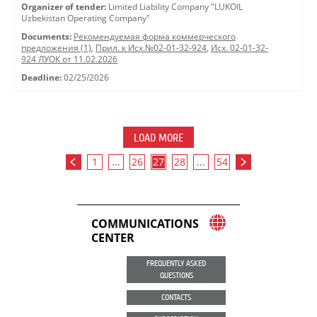
Organizer of tender:
Limited Liability Company "LUKOIL
Uzbekistan Operating Company"
Documents:
Рекомендуемая форма коммерческого
предложения (1)
,
Прил. к Исх.№02-01-32-924
,
Исх. 02-01-32-
924 ЛУОК от 11.02.2026
Deadline:
02/25/2026
LOAD MORE
1
...
26
27
28
...
54
COMMUNICATIONS
CENTER
FREQUENTLY ASKED
QUESTIONS
CONTACTS