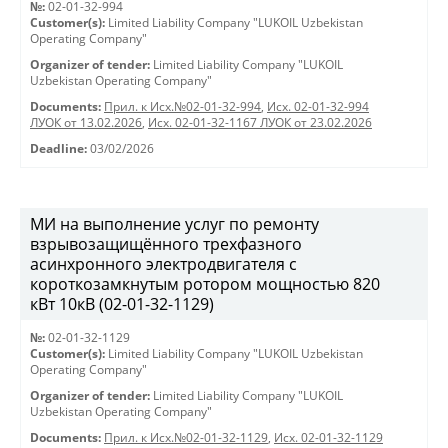
№:
02-01-32-994
Customer(s):
Limited Liability Company "LUKOIL Uzbekistan
Operating Company"
Organizer of tender:
Limited Liability Company "LUKOIL
Uzbekistan Operating Company"
Documents:
Прил. к Исх.№02-01-32-994
,
Исх. 02-01-32-994
ЛУОК от 13.02.2026
,
Исх. 02-01-32-1167 ЛУОК от 23.02.2026
Deadline:
03/02/2026
МИ на выполнение услуг по ремонту
взрывозащищённого трехфазного
асинхронного электродвигателя с
короткозамкнутым ротором мощностью 820
кВт 10кВ (02-01-32-1129)
№:
02-01-32-1129
Customer(s):
Limited Liability Company "LUKOIL Uzbekistan
Operating Company"
Organizer of tender:
Limited Liability Company "LUKOIL
Uzbekistan Operating Company"
Documents:
Прил. к Исх.№02-01-32-1129
,
Исх. 02-01-32-1129