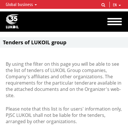
Global business
EN
LUKOIL OVERVIEW
LUKOIL is one of the largest oil & gas vertical integrated companies in the world
accounting for over 2% of crude production and circa 1% of proved hydrocarbon
reserves globally.
Tenders of LUKOIL group
By using the filter on this page you will be able to see
the list of tenders of LUKOIL Group companies,
Company's affiliates and other organizations. The
requirements for the particular tenderare available in
the attached documents and on the Organizer's web-
site.
Please note that this list is for users' information only,
PJSC LUKOIL shall not be liable for the tenders,
arranged by other organizations.