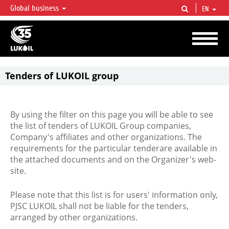
Global business
EN
LUKOIL OVERVIEW
LUKOIL is one of the largest oil & gas vertical integrated companies in the world
accounting for over 2% of crude production and circa 1% of proved hydrocarbon
reserves globally.
Tenders of LUKOIL group
By using the filter on this page you will be able to see
the list of tenders of LUKOIL Group companies,
Company's affiliates and other organizations. The
requirements for the particular tenderare available in
the attached documents and on the Organizer's web-
site.
Please note that this list is for users' information only,
PJSC LUKOIL shall not be liable for the tenders,
arranged by other organizations.