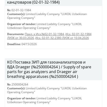
канцтоваров (02-01-32-1984)
№:
02-01-32-1984
Customer(s):
Limited Liability Company "LUKOIL Uzbekistan
Operating Company"
Organizer of tender:
Limited Liability Company "LUKOIL
Uzbekistan Operating Company"
Documents:
Прил. к Исх.№02-01-32-1984
,
Исх. 02-01-32-1984
ЛУОК от 30.03.2026
,
Исх. 02-01-32-2380 ЛУОК от 10.04.2026
Deadline:
04/15/2026
КО Поставка ЗИП для газоанализаторов и
ВДА Draeger (№2500004264 ) / Supply of spare
parts for gas analyzers and Draeger air
breathing apparatuses (№2500004264 )
№:
2500004264
Customer(s):
Limited Liability Company "LUKOIL Uzbekistan
Operating Company"
Organizer of tender:
Limited Liability Company "LUKOIL
Uzbekistan Operating Company"