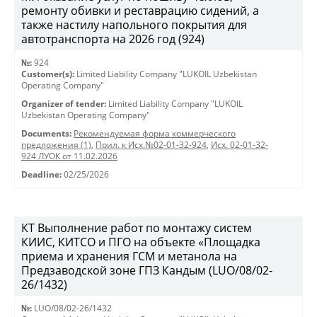
ремонту обивки и реставрацию сидений, а
также настилу напольного покрытия для
автотранспорта на 2026 год (924)
№:
924
Customer(s):
Limited Liability Company "LUKOIL Uzbekistan
Operating Company"
Organizer of tender:
Limited Liability Company "LUKOIL
Uzbekistan Operating Company"
Documents:
Рекомендуемая форма коммерческого
предложения (1)
,
Прил. к Исх.№02-01-32-924
,
Исх. 02-01-32-
924 ЛУОК от 11.02.2026
Deadline:
02/25/2026
КТ Выполнение работ по монтажу систем
КИИС, КИТСО и ПГО на объекте «Площадка
приема и хранения ГСМ и метанола на
Предзаводской зоне ГПЗ Кандым (LUO/08/02-
26/1432)
№:
LUO/08/02-26/1432