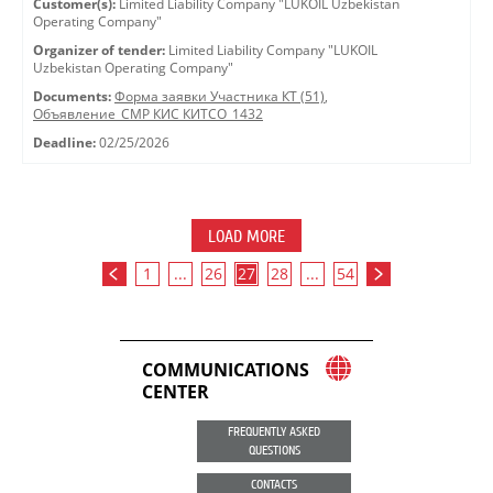
Customer(s):
Limited Liability Company "LUKOIL Uzbekistan
Operating Company"
Organizer of tender:
Limited Liability Company "LUKOIL
Uzbekistan Operating Company"
Documents:
Форма заявки Участника КТ (51)
,
Объявление_СМР КИС КИТСО_1432
Deadline:
02/25/2026
LOAD MORE
1
...
26
27
28
...
54
COMMUNICATIONS
CENTER
FREQUENTLY ASKED
QUESTIONS
CONTACTS