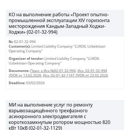
КО на выполнение работы «Проект опытно-
промышленной эксплуатации XIV горизонта
месторождения Кандым-Западный Ходжи-
Ходжи» (02-01-32-994)
№:
02-01-32-994
Customer(s):
Limited Liability Company "LUKOIL Uzbekistan
Operating Company"
Organizer of tender:
Limited Liability Company "LUKOIL
Uzbekistan Operating Company"
Documents:
Прил. к Исх.№02-01-32-994
,
Исх. 02-01-32-994
ЛУОК от 13.02.2026
,
Исх. 02-01-32-1167 ЛУОК от 23.02.2026
Deadline:
03/02/2026
МИ на выполнение услуг по ремонту
взрывозащищённого трехфазного
асинхронного электродвигателя с
короткозамкнутым ротором мощностью 820
кВт 10кВ (02-01-32-1129)