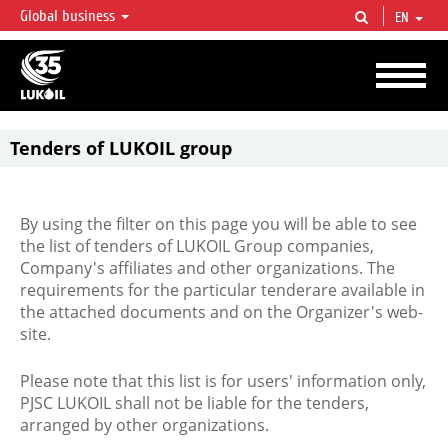
Global business
EN
LUKOIL OVERVIEW
LUKOIL is one of the largest oil & gas vertical integrated companies in the world
accounting for over 2% of crude production and circa 1% of proved hydrocarbon
reserves globally.
Tenders of LUKOIL group
By using the filter on this page you will be able to see
the list of tenders of LUKOIL Group companies,
Company's affiliates and other organizations. The
requirements for the particular tenderare available in
the attached documents and on the Organizer's web-
site.
Please note that this list is for users' information only,
PJSC LUKOIL shall not be liable for the tenders,
arranged by other organizations.