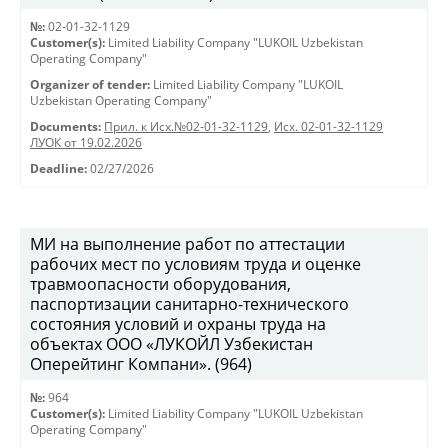
№:
02-01-32-1129
Customer(s):
Limited Liability Company "LUKOIL Uzbekistan
Operating Company"
Organizer of tender:
Limited Liability Company "LUKOIL
Uzbekistan Operating Company"
Documents:
Прил. к Исх.№02-01-32-1129
,
Исх. 02-01-32-1129
ЛУОК от 19.02.2026
Deadline:
02/27/2026
МИ на выполнение работ по аттестации
рабочих мест по условиям труда и оценке
травмоопасности оборудования,
паспортизации санитарно-технического
состояния условий и охраны труда на
объектах ООО «ЛУКОЙЛ Узбекистан
Оперейтинг Компани». (964)
№:
964
Customer(s):
Limited Liability Company "LUKOIL Uzbekistan
Operating Company"