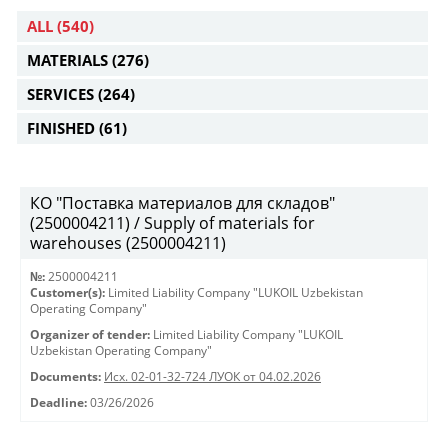
ALL
(540)
MATERIALS
(276)
SERVICES
(264)
FINISHED
(61)
КО "Поставка материалов для складов"
(2500004211) / Supply of materials for
warehouses (2500004211)
№:
2500004211
Customer(s):
Limited Liability Company "LUKOIL Uzbekistan
Operating Company"
Organizer of tender:
Limited Liability Company "LUKOIL
Uzbekistan Operating Company"
Documents:
Исх. 02-01-32-724 ЛУОК от 04.02.2026
Deadline:
03/26/2026