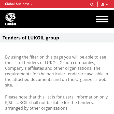
Global business
EN
LUKOIL OVERVIEW
LUKOIL is one of the largest oil & gas vertical integrated companies in the world
accounting for over 2% of crude production and circa 1% of proved hydrocarbon
reserves globally.
Tenders of LUKOIL group
By using the filter on this page you will be able to see
the list of tenders of LUKOIL Group companies,
Company's affiliates and other organizations. The
requirements for the particular tenderare available in
the attached documents and on the Organizer's web-
site.
Please note that this list is for users' information only,
PJSC LUKOIL shall not be liable for the tenders,
arranged by other organizations.