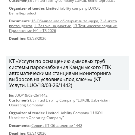
Customer(s):
Limited liability company LUKOIL Belnefteproduct
Organizer of tender:
Limited liability company LUKOIL
Belnefteproduct
Documents:
16-Объявление об открытии тендера
,
2 -Анкета
претендента
,
1 -Заявка на участие
,
13-Техническое задание
,
Приложение №1 к ТЗ 2026
Deadline:
03/23/2026
KT «Услуги по оснащению дымовых труб
системы пароснабжения Кандымского ГПК
автоматическими станциями мониторинга
выбросов на условиях «под ключ»» (КТ
Услуги. LUO/18/03-26/1442)
№:
LUO/18/03-26/1442
Customer(s):
Limited Liability Company "LUKOIL Uzbekistan
Operating Company"
Organizer of tender:
Limited Liability Company "LUKOIL
Uzbekistan Operating Company"
Documents:
Сервис КТ Объявление 1442
Deadline:
03/21/2026