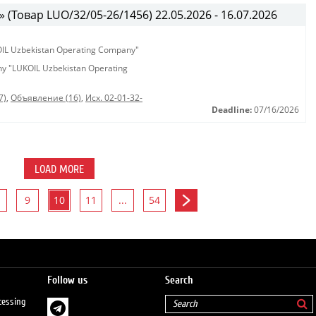
(Товар LUO/32/05-26/1456) 22.05.2026 - 16.07.2026
KOIL Uzbekistan Operating Company"
any "LUKOIL Uzbekistan Operating
7)
,
Объявление (16)
,
Исх. 02-01-32-
Deadline:
07/16/2026
LOAD MORE
9
10
11
...
54
Follow us
Search
cessing