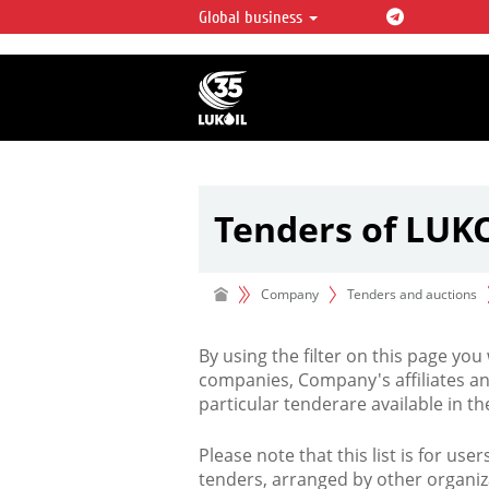
Global business
LUKOIL OVERVIEW
LUKOIL is one of the largest oil & ga
integrated companies in the world 
over 2% of crude production and c
hydrocarbon reserves globally.
Tenders of LUK
Company
Tenders and auctions
By using the filter on this page you
companies, Company's affiliates an
particular tenderare available in 
Please note that this list is for use
tenders, arranged by other organiz