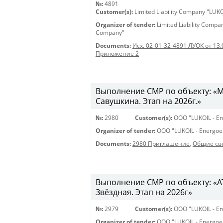
№:
4891
Customer(s):
Limited Liability Company "LU
Organizer of tender:
Limited Liability Comp
Company"
Documents:
Исх. 02-01-32-4891 ЛУОК от 13.
Приложение 2
Выполнение СМР по объекту: «Мо
Савушкина. Этап на 2026г.»
№:
2980
Customer(s):
OOO "LUKOIL - En
Organizer of tender:
OOO "LUKOIL - Energoe
Documents:
2980 Приглашение
,
Общие св
Выполнение СМР по объекту: «АТС
Звёздная. Этап на 2026г»
№:
2979
Customer(s):
OOO "LUKOIL - En
Organizer of tender:
OOO "LUKOIL - Energoe