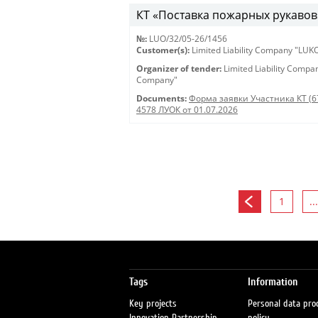
КТ «Поставка пожарных рукавов» 
№:
LUO/32/05-26/1456
Customer(s):
Limited Liability Company "LU
Organizer of tender:
Limited Liability Comp
Company"
Documents:
Форма заявки Участника КТ (6
4578 ЛУОК от 01.07.2026
1
...
Tags
Information
Key projects
Personal data pro