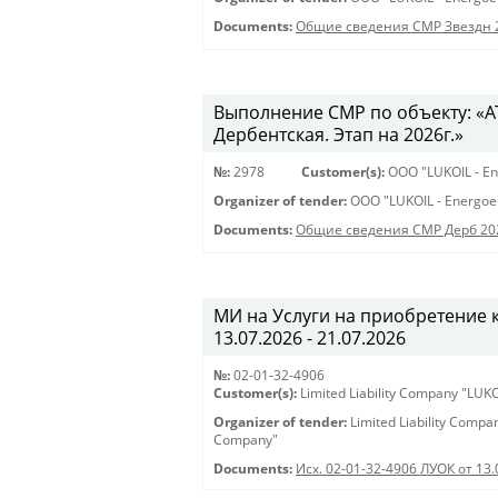
Documents:
Общие сведения СМР Звездн 
Выполнение СМР по объекту: «АТ
Дербентская. Этап на 2026г.»
№:
2978
Customer(s):
OOO "LUKOIL - En
Organizer of tender:
OOO "LUKOIL - Energoe
Documents:
Общие сведения СМР Дерб 20
МИ на Услуги на приобретение к
13.07.2026 - 21.07.2026
№:
02-01-32-4906
Customer(s):
Limited Liability Company "LU
Organizer of tender:
Limited Liability Comp
Company"
Documents:
Исх. 02-01-32-4906 ЛУОК от 13.