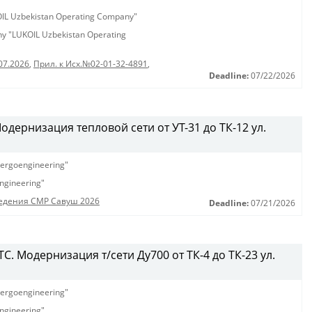
KOIL Uzbekistan Operating Company"
any "LUKOIL Uzbekistan Operating
07.2026
,
Прил. к Исх.№02-01-32-4891
,
Deadline:
07/22/2026
дернизация тепловой сети от УТ-31 до ТК-12 ул.
ergoengineering"
ngineering"
едения СМР Савуш 2026
Deadline:
07/21/2026
. Модернизация т/сети Ду700 от ТК-4 до ТК-23 ул.
ergoengineering"
ngineering"