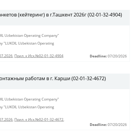
етов (кейтеринг) в г.Ташкент 2026г (02-01-32-4904)
KOIL Uzbekistan Operating Company"
any "LUKOIL Uzbekistan Operating
07.2026
,
Прил. к Исх.№02-01-32-4904
Deadline:
07/20/2026
нтажным работам в г. Карши (02-01-32-4672)
KOIL Uzbekistan Operating Company"
any "LUKOIL Uzbekistan Operating
07.2026
,
Прил. к Исх.№02-01-32-4672
,
Deadline:
07/20/2026