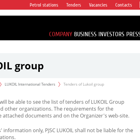
Petrol stations
Tenders
Vacancies
Contacts
s vertical
accounting for
irca 1% of proved
COMPANY
BUSINESS
INVESTORS
PRES
OIL group
LUKOIL International Tenders
Tenders of Lukoil group
 will be able to see the list of tenders of LUKOIL Group
d other organizations. The requirements for the
the attached documents and on the Organizer's web-site.
rs' information only, PJSC LUKOIL shall not be liable for the
ations.