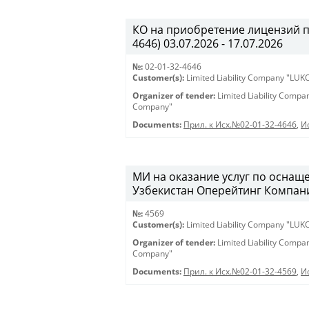
КО на приобретение лицензий 
4646) 03.07.2026 - 17.07.2026
№:
02-01-32-4646
Customer(s):
Limited Liability Company "LU
Organizer of tender:
Limited Liability Comp
Company"
Documents:
Прил. к Исх.№02-01-32-4646
,
И
МИ на оказание услуг по оснащ
Узбекистан Оперейтинг Компани».
№:
4569
Customer(s):
Limited Liability Company "LU
Organizer of tender:
Limited Liability Comp
Company"
Documents:
Прил. к Исх.№02-01-32-4569
,
И