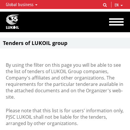
Global business
EN
LUKOIL OVERVIEW
LUKOIL is one of the largest oil & gas vertical integrated companies in the world
accounting for over 2% of crude production and circa 1% of proved hydrocarbon
reserves globally.
Tenders of LUKOIL group
By using the filter on this page you will be able to see
the list of tenders of LUKOIL Group companies,
Company's affiliates and other organizations. The
requirements for the particular tenderare available in
the attached documents and on the Organizer's web-
site.
Please note that this list is for users' information only,
PJSC LUKOIL shall not be liable for the tenders,
arranged by other organizations.