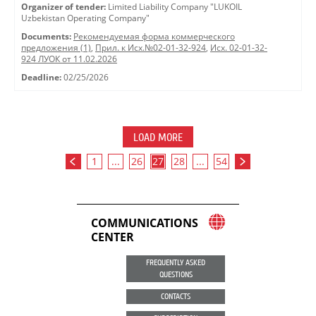
Organizer of tender:
Limited Liability Company "LUKOIL
Uzbekistan Operating Company"
Documents:
Рекомендуемая форма коммерческого
предложения (1)
,
Прил. к Исх.№02-01-32-924
,
Исх. 02-01-32-
924 ЛУОК от 11.02.2026
Deadline:
02/25/2026
LOAD MORE
1
...
26
27
28
...
54
COMMUNICATIONS
CENTER
FREQUENTLY ASKED
QUESTIONS
CONTACTS