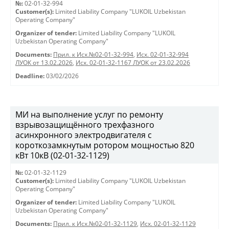
№:
02-01-32-994
Customer(s):
Limited Liability Company "LUKOIL Uzbekistan
Operating Company"
Organizer of tender:
Limited Liability Company "LUKOIL
Uzbekistan Operating Company"
Documents:
Прил. к Исх.№02-01-32-994
,
Исх. 02-01-32-994
ЛУОК от 13.02.2026
,
Исх. 02-01-32-1167 ЛУОК от 23.02.2026
Deadline:
03/02/2026
МИ на выполнение услуг по ремонту
взрывозащищённого трехфазного
асинхронного электродвигателя с
короткозамкнутым ротором мощностью 820
кВт 10кВ (02-01-32-1129)
№:
02-01-32-1129
Customer(s):
Limited Liability Company "LUKOIL Uzbekistan
Operating Company"
Organizer of tender:
Limited Liability Company "LUKOIL
Uzbekistan Operating Company"
Documents:
Прил. к Исх.№02-01-32-1129
,
Исх. 02-01-32-1129