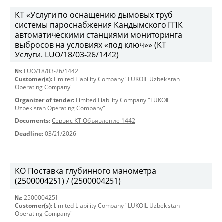
KT «Услуги по оснащению дымовых труб
системы пароснабжения Кандымского ГПК
автоматическими станциями мониторинга
выбросов на условиях «под ключ»» (КТ
Услуги. LUO/18/03-26/1442)
№:
LUO/18/03-26/1442
Customer(s):
Limited Liability Company "LUKOIL Uzbekistan
Operating Company"
Organizer of tender:
Limited Liability Company "LUKOIL
Uzbekistan Operating Company"
Documents:
Сервис КТ Объявление 1442
Deadline:
03/21/2026
КО Поставка глубинного манометра
(2500004251) / (2500004251)
№:
2500004251
Customer(s):
Limited Liability Company "LUKOIL Uzbekistan
Operating Company"