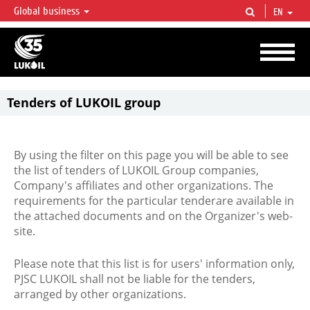
Global business
EN
LUKOIL OVERVIEW
LUKOIL is one of the largest oil & gas vertical integrated companies in the world
accounting for over 2% of crude production and circa 1% of proved hydrocarbon
reserves globally.
Tenders of LUKOIL group
By using the filter on this page you will be able to see
the list of tenders of LUKOIL Group companies,
Company's affiliates and other organizations. The
requirements for the particular tenderare available in
the attached documents and on the Organizer's web-
site.
Please note that this list is for users' information only,
PJSC LUKOIL shall not be liable for the tenders,
arranged by other organizations.