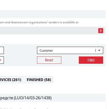
am and downstream organizations' tenders is available at
Customer
Reset
FIND
RVICES
(261)
FINISHED
(58)
редств (LUO/14/03-26/1438)