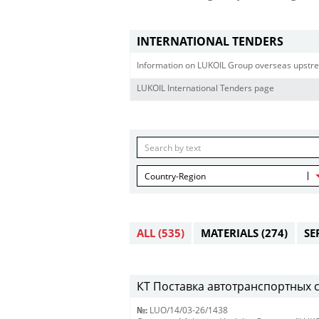
INTERNATIONAL TENDERS
Information on LUKOIL Group overseas upstre
LUKOIL International Tenders page
Country-Region
ALL
(535)
MATERIALS
(274)
SE
КТ Поставка автотранспортных с
№:
LUO/14/03-26/1438