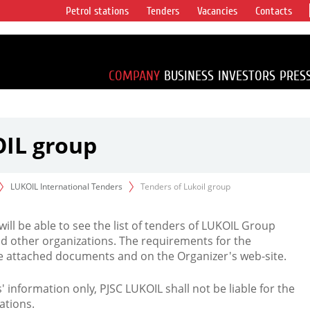
Petrol stations
Tenders
Vacancies
Contacts
s vertical
accounting for
irca 1% of proved
COMPANY
BUSINESS
INVESTORS
PRES
OIL group
LUKOIL International Tenders
Tenders of Lukoil group
 will be able to see the list of tenders of LUKOIL Group
d other organizations. The requirements for the
the attached documents and on the Organizer's web-site.
rs' information only, PJSC LUKOIL shall not be liable for the
ations.