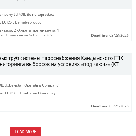
y company LUKOIL Belnefteproduct
ny LUKOIL Belnefteproduct
ендера
,
2 -Анкета претендента
,
1
ие
,
Приложение №1 к ТЗ 2026
Deadline:
03/23/2026
вых труб системы пароснабжения Кандымского ГПК
иторинга выбросов на условиях «под ключ»» (КТ
KOIL Uzbekistan Operating Company"
any "LUKOIL Uzbekistan Operating
Deadline:
03/21/2026
LOAD MORE