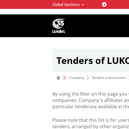
Global business
LUKOIL OVERVIEW
LUKOIL is one of the largest oil & ga
integrated companies in the world 
over 2% of crude production and c
hydrocarbon reserves globally.
Tenders of LUK
Company
Tenders and auctions
By using the filter on this page you
companies, Company's affiliates an
particular tenderare available in 
Please note that this list is for use
tenders, arranged by other organiz