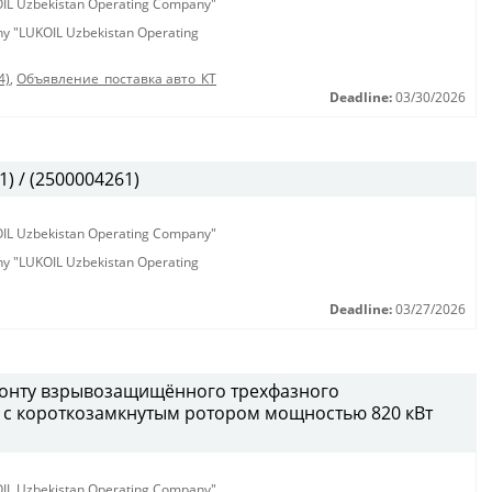
KOIL Uzbekistan Operating Company"
any "LUKOIL Uzbekistan Operating
4)
,
Объявление_поставка авто_КТ
Deadline:
03/30/2026
) / (2500004261)
KOIL Uzbekistan Operating Company"
any "LUKOIL Uzbekistan Operating
Deadline:
03/27/2026
монту взрывозащищённого трехфазного
 с короткозамкнутым ротором мощностью 820 кВт
KOIL Uzbekistan Operating Company"