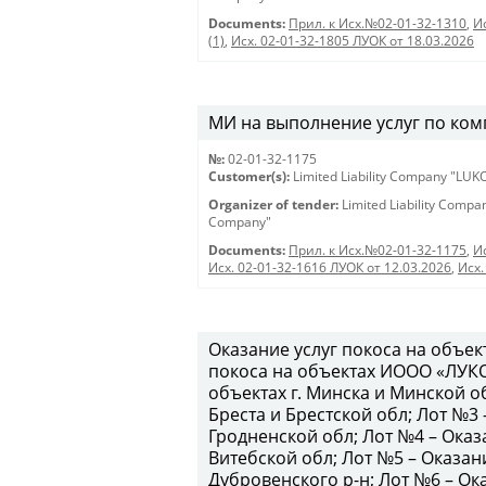
Documents:
Прил. к Исх.№02-01-32-1310
,
И
(1)
,
Исх. 02-01-32-1805 ЛУОК от 18.03.2026
МИ на выполнение услуг по комп
№:
02-01-32-1175
Customer(s):
Limited Liability Company "LU
Organizer of tender:
Limited Liability Comp
Company"
Documents:
Прил. к Исх.№02-01-32-1175
,
И
Исх. 02-01-32-1616 ЛУОК от 12.03.2026
,
Исх.
Оказание услуг покоса на объе
покоса на объектах ИООО «ЛУКО
объектах г. Минска и Минской об
Бреста и Брестской обл; Лот №3 
Гродненской обл; Лот №4 – Оказа
Витебской обл; Лот №5 – Оказан
Дубровенского р-н; Лот №6 – Ока