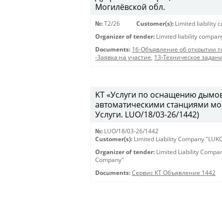
Могилёвской обл.
№:
T2/26
Customer(s):
Limited liabilit
Organizer of tender:
Limited liability compa
Documents:
16-Объявление об открытии т
-Заявка на участие
,
13-Техническое задан
KT «Услуги по оснащению дымо
автоматическими станциями мон
Услуги. LUO/18/03-26/1442)
№:
LUO/18/03-26/1442
Customer(s):
Limited Liability Company "LU
Organizer of tender:
Limited Liability Comp
Company"
Documents:
Сервис КТ Объявление 1442