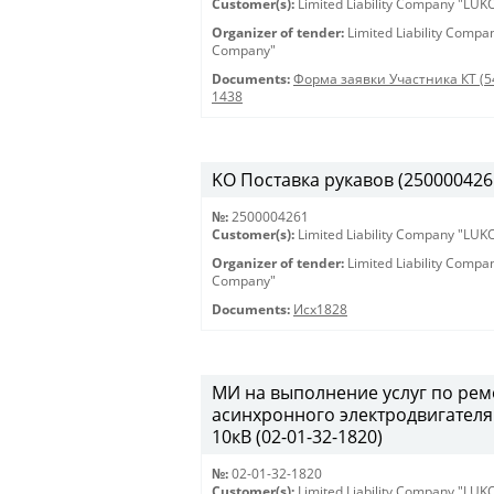
Customer(s):
Limited Liability Company "LU
Organizer of tender:
Limited Liability Comp
Company"
Documents:
Форма заявки Участника КТ (5
1438
KO Поставка рукавов (2500004261
№:
2500004261
Customer(s):
Limited Liability Company "LU
Organizer of tender:
Limited Liability Comp
Company"
Documents:
Исх1828
МИ на выполнение услуг по ре
асинхронного электродвигателя
10кВ (02-01-32-1820)
№:
02-01-32-1820
Customer(s):
Limited Liability Company "LU