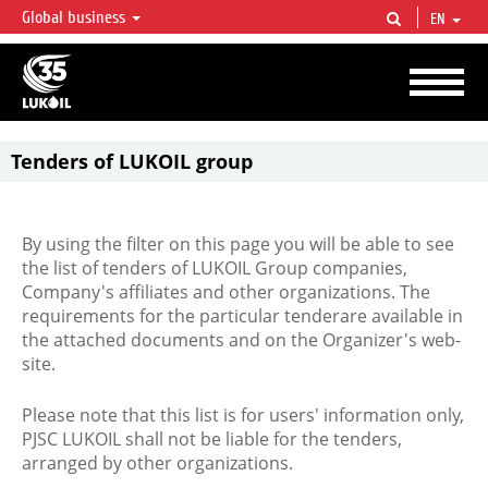
Global business
EN
LUKOIL OVERVIEW
LUKOIL is one of the largest oil & gas vertical integrated companies in the world
accounting for over 2% of crude production and circa 1% of proved hydrocarbon
reserves globally.
Tenders of LUKOIL group
By using the filter on this page you will be able to see
the list of tenders of LUKOIL Group companies,
Company's affiliates and other organizations. The
requirements for the particular tenderare available in
the attached documents and on the Organizer's web-
site.
Please note that this list is for users' information only,
PJSC LUKOIL shall not be liable for the tenders,
arranged by other organizations.