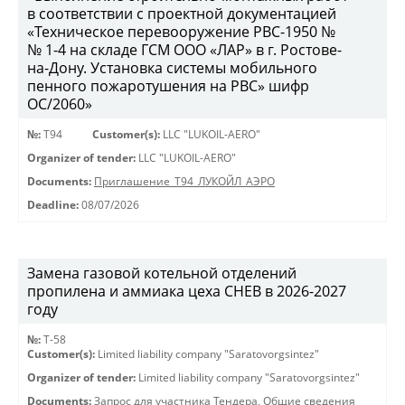
в соответствии с проектной документацией
«Техническое перевооружение РВС-1950 №
№ 1-4 на складе ГСМ ООО «ЛАР» в г. Ростове-
на-Дону. Установка системы мобильного
пенного пожаротушения на РВС» шифр
ОС/2060»
№:
Т94
Customer(s):
LLC "LUKOIL-AERO"
Organizer of tender:
LLC "LUKOIL-AERO"
Documents:
Приглашение_Т94_ЛУКОЙЛ_АЭРО
Deadline:
08/07/2026
Замена газовой котельной отделений
пропилена и аммиака цеха СНЕВ в 2026-2027
году
№:
Т-58
Customer(s):
Limited liability company "Saratovorgsintez"
Organizer of tender:
Limited liability company "Saratovorgsintez"
Documents:
Запрос для участника Тендера
,
Общие сведения