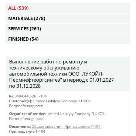
ALL
(539)
MATERIALS
(278)
SERVICES
(261)
FINISHED
(54)
Выполнение работ по ремонту и
техническому обслуживанию
автомобильной техники ООО "ЛУКОЙЛ-
Пермнефтеоргсинтез" в период с 01.01.2027
по 31.12.2028
№:
048-6440-26 Т-104
Customer(s):
Limited Liabilyty Company "LUKOIL-
Permnefteorgsintez"
Organizer of tender:
Limited Liabilyty Company "LUKOIL-
Permnefteorgsintez"
Documents:
Общие сведения
,
Приглашение Т-104
,
Приглашение Т-104