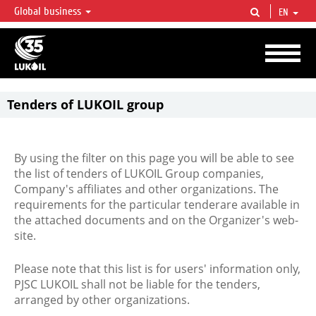
Global business
EN
LUKOIL OVERVIEW
LUKOIL is one of the largest oil & gas vertical integrated companies in the world
accounting for over 2% of crude production and circa 1% of proved hydrocarbon
reserves globally.
Tenders of LUKOIL group
By using the filter on this page you will be able to see
the list of tenders of LUKOIL Group companies,
Company's affiliates and other organizations. The
requirements for the particular tenderare available in
the attached documents and on the Organizer's web-
site.
Please note that this list is for users' information only,
PJSC LUKOIL shall not be liable for the tenders,
arranged by other organizations.