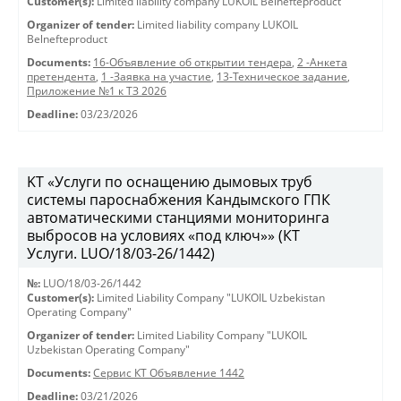
Customer(s):
Limited liability company LUKOIL Belnefteproduct
Organizer of tender:
Limited liability company LUKOIL
Belnefteproduct
Documents:
16-Объявление об открытии тендера
,
2 -Анкета
претендента
,
1 -Заявка на участие
,
13-Техническое задание
,
Приложение №1 к ТЗ 2026
Deadline:
03/23/2026
KT «Услуги по оснащению дымовых труб
системы пароснабжения Кандымского ГПК
автоматическими станциями мониторинга
выбросов на условиях «под ключ»» (КТ
Услуги. LUO/18/03-26/1442)
№:
LUO/18/03-26/1442
Customer(s):
Limited Liability Company "LUKOIL Uzbekistan
Operating Company"
Organizer of tender:
Limited Liability Company "LUKOIL
Uzbekistan Operating Company"
Documents:
Сервис КТ Объявление 1442
Deadline:
03/21/2026