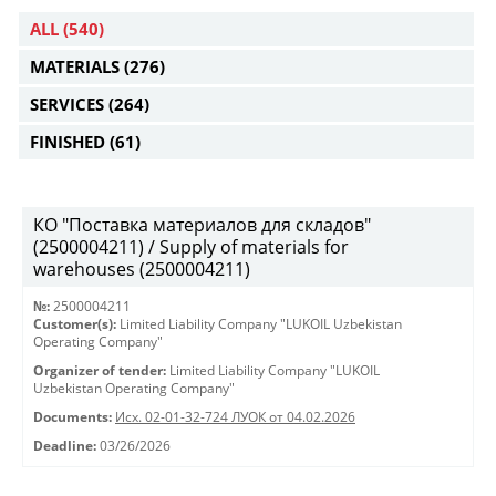
ALL
(540)
MATERIALS
(276)
SERVICES
(264)
FINISHED
(61)
КО "Поставка материалов для складов"
(2500004211) / Supply of materials for
warehouses (2500004211)
№:
2500004211
Customer(s):
Limited Liability Company "LUKOIL Uzbekistan
Operating Company"
Organizer of tender:
Limited Liability Company "LUKOIL
Uzbekistan Operating Company"
Documents:
Исх. 02-01-32-724 ЛУОК от 04.02.2026
Deadline:
03/26/2026