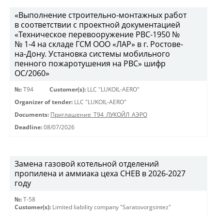
«Выполнение строительно-монтажных работ
в соответствии с проектной документацией
«Техническое перевооружение РВС-1950 №
№ 1-4 на складе ГСМ ООО «ЛАР» в г. Ростове-
на-Дону. Установка системы мобильного
пенного пожаротушения на РВС» шифр
ОС/2060»
№:
Т94
Customer(s):
LLC "LUKOIL-AERO"
Organizer of tender:
LLC "LUKOIL-AERO"
Documents:
Приглашение_Т94_ЛУКОЙЛ_АЭРО
Deadline:
08/07/2026
Замена газовой котельной отделений
пропилена и аммиака цеха СНЕВ в 2026-2027
году
№:
Т-58
Customer(s):
Limited liability company "Saratovorgsintez"