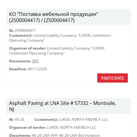
КО "Поставка мебельной продукции"
(2500004417) / (2500004417)
№:
2500004417
Customer(s):
Limited Liability Company "LUKOIL Uzbekistan
Operating Company"
Organizer of tender:
Limited Liability Company "LUKOIL
Uzbekistan Operating Company"
Documents:
ЗКП
Deadline:
08/11/2026
PARTICIPATE
Asphalt Paving at LNA Site # 57332 – Montvale,
NJ
№:
46-26
Customer(s):
LUKOIL NORTH AMERICA LLC
Organizer of tender:
LUKOIL NORTH AMERICA LLC
Documents:
46-26 LNA-APP
,
46-26-LNA-Bid Invitation