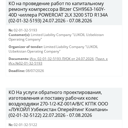
КО на проведение работ по капитальному
ремонту компрессора Bitzer CSH9563-160Y-
40D чиллера POWERCIAT 2LX 3200 STD R134A
(02-01-32-5193) 24.07.2026 - 07.08.2026
№:
02-01-32-5193
Customer(s):
Limited Liability Company "LUKOIL Uzbekistan
Operating Company"
Organizer of tender:
Limited Liability Company "LUKOIL
Uzbekistan Operating Company"
Documents:
Исх. 02-01-32-5193 ЛУОК от 24.07.2026
,
Прил. к
Исх.№02-01-32-5193
Deadline:
08/07/2026
КО На услуги обратного проектирования,
изготовления и поставку рабочих колес
воздуходувки 270-1/2-KZ-001A/B/C КГПК OOO
«ЛУКОЙЛ Узбекистан Оперейтинг Компани»
(02-01-32-5122) 22.07.2026 - 07.08.2026
№:
02-01-32-5122