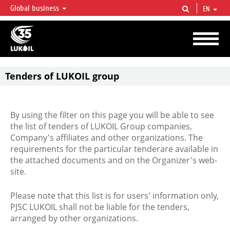
Global business
EN
LUKOIL OVERVIEW
LUKOIL is one of the largest oil & gas vertical integrated companies in the world
accounting for over 2% of crude production and circa 1% of proved hydrocarbon
reserves globally.
Tenders of LUKOIL group
By using the filter on this page you will be able to see
the list of tenders of LUKOIL Group companies,
Company's affiliates and other organizations. The
requirements for the particular tenderare available in
the attached documents and on the Organizer's web-
site.
Please note that this list is for users' information only,
PJSC LUKOIL shall not be liable for the tenders,
arranged by other organizations.