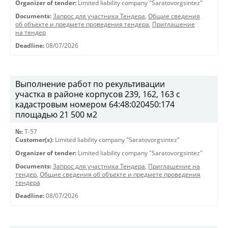
Organizer of tender:
Limited liability company "Saratovorgsintez"
Documents:
Запрос для участника Тендера
,
Общие сведения
об объекте и предмете проведения тендера
,
Приглашение
на тендер
Deadline:
08/07/2026
Выполнение работ по рекультивации
участка в районе корпусов 239, 162, 163 с
кадастровым номером 64:48:020450:174
площадью 21 500 м2
№:
T-57
Customer(s):
Limited liability company "Saratovorgsintez"
Organizer of tender:
Limited liability company "Saratovorgsintez"
Documents:
Запрос для участника Тендера
,
Приглашение на
тендер
,
Общие сведения об объекте и предмете проведения
тендера
Deadline:
08/07/2026