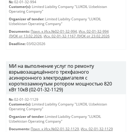
№:
02-01-32-994
Customer(s):
Limited Liability Company "LUKOIL Uzbekistan
Operating Company"
Organizer of tender:
Limited Liability Company "LUKOIL
Uzbekistan Operating Company"
Documents:
Прил. к Исх.№02-01-32-994
,
Исх. 02-01-32-994
ЛУОК от 13.02.2026
,
Исх. 02-01-32-1167 ЛУОК от 23.02.2026
Deadline:
03/02/2026
МИ на выполнение услуг по ремонту
взрывозащищённого трехфазного
асинхронного электродвигателя с
короткозамкнутым ротором мощностью 820
кВт 10кВ (02-01-32-1129)
№:
02-01-32-1129
Customer(s):
Limited Liability Company "LUKOIL Uzbekistan
Operating Company"
Organizer of tender:
Limited Liability Company "LUKOIL
Uzbekistan Operating Company"
Documents:
Прил. к Исх.№02-01-32-1129
,
Исх. 02-01-32-1129