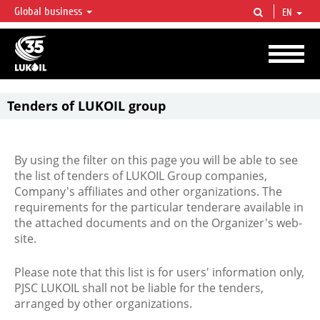
Global business
EN
LUKOIL OVERVIEW
LUKOIL is one of the largest oil & gas vertical integrated companies in the world
accounting for over 2% of crude production and circa 1% of proved hydrocarbon
reserves globally.
Tenders of LUKOIL group
By using the filter on this page you will be able to see
the list of tenders of LUKOIL Group companies,
Company's affiliates and other organizations. The
requirements for the particular tenderare available in
the attached documents and on the Organizer's web-
site.
Please note that this list is for users' information only,
PJSC LUKOIL shall not be liable for the tenders,
arranged by other organizations.