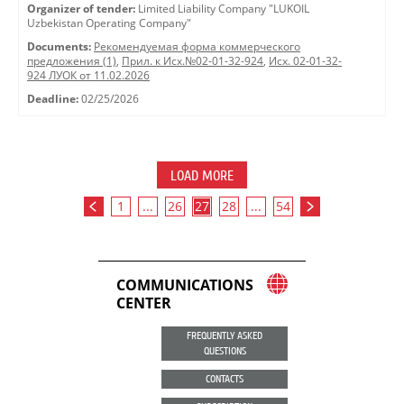
Organizer of tender:
Limited Liability Company "LUKOIL
Uzbekistan Operating Company"
Documents:
Рекомендуемая форма коммерческого
предложения (1)
,
Прил. к Исх.№02-01-32-924
,
Исх. 02-01-32-
924 ЛУОК от 11.02.2026
Deadline:
02/25/2026
LOAD MORE
1
...
26
27
28
...
54
COMMUNICATIONS
CENTER
FREQUENTLY ASKED
QUESTIONS
CONTACTS