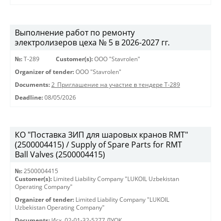
Выполнение работ по ремонту
электролизеров цеха № 5 в 2026-2027 гг.
№:
Т-289
Customer(s):
OOO "Stavrolen"
Organizer of tender:
OOO "Stavrolen"
Documents:
2_Приглашение на участие в тендере Т-289
Deadline:
08/05/2026
КО "Поставка ЗИП для шаровых кранов RMT"
(2500004415) / Supply of Spare Parts for RMT
Ball Valves (2500004415)
№:
2500004415
Customer(s):
Limited Liability Company "LUKOIL Uzbekistan
Operating Company"
Organizer of tender:
Limited Liability Company "LUKOIL
Uzbekistan Operating Company"
Documents:
Исх. 02-01-32-5277 ЛУОК