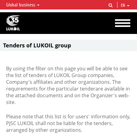
Global business
EN
LUKOIL OVERVIEW
LUKOIL is one of the largest oil & gas vertical integrated companies in the world
accounting for over 2% of crude production and circa 1% of proved hydrocarbon
reserves globally.
Tenders of LUKOIL group
By using the filter on this page you will be able to see
the list of tenders of LUKOIL Group companies,
Company's affiliates and other organizations. The
requirements for the particular tenderare available in
the attached documents and on the Organizer's web-
site.
Please note that this list is for users' information only,
PJSC LUKOIL shall not be liable for the tenders,
arranged by other organizations.