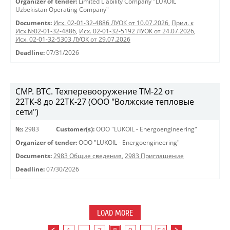
Organizer of tender:
Limited Liability Company "LUKOIL
Uzbekistan Operating Company"
Documents:
Исх. 02-01-32-4886 ЛУОК от 10.07.2026
,
Прил. к
Исх.№02-01-32-4886
,
Исх. 02-01-32-5192 ЛУОК от 24.07.2026
,
Исх. 02-01-32-5303 ЛУОК от 29.07.2026
Deadline:
07/31/2026
СМР. ВТС. Техперевооружение ТМ-22 от
22ТК-8 до 22ТК-27 (ООО "Волжские тепловые
сети")
№:
2983
Customer(s):
OOO "LUKOIL - Energoengineering"
Organizer of tender:
OOO "LUKOIL - Energoengineering"
Documents:
2983 Общие сведения
,
2983 Приглашение
Deadline:
07/30/2026
LOAD MORE