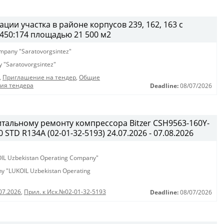
ции участка в районе корпусов 239, 162, 163 с
450:174 площадью 21 500 м2
company "Saratovorgsintez"
ny "Saratovorgsintez"
,
Приглашение на тендер
,
Общие
ния тендера
Deadline:
08/07/2026
итальному ремонту компрессора Bitzer CSH9563-160Y-
STD R134A (02-01-32-5193) 24.07.2026 - 07.08.2026
KOIL Uzbekistan Operating Company"
any "LUKOIL Uzbekistan Operating
07.2026
,
Прил. к Исх.№02-01-32-5193
Deadline:
08/07/2026