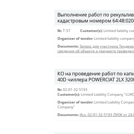
Выполнение работ по рекультива
кадастровым номером 64:48:020
№:
T-57
Customer(s):
Limited liability 
Organizer of tender:
Limited liability compa
Documents:
Запрос для участника Тендера
сведения об объекте и предмете проведе
КО на проведение работ по кап
40D чиллера POWERCIAT 2LX 3200 
№:
02-01-32-5193
Customer(s):
Limited Liability Company "LU
Organizer of tender:
Limited Liability Comp
Company"
Documents:
Исх. 02-01-32-5193 ЛУОК от 24.