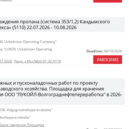
ждения пропана (система 353/1,2) Кандымского
а» (5110) 22.07.2026 - 10.08.2026
KOIL Uzbekistan Operating Company"
any "LUKOIL Uzbekistan Operating
Deadline:
08/10/2026
PARTICIPATE
07.2026
,
Прил. к Исх.№02-01-32-5110
жных и пусконаладочных работ по проекту
водского хозяйства. Площадка для хранения
ля ООО "ЛУКОЙЛ-Волгограднефтепереработка" в 2026-
OIL-Volgogradneftepererabotka"
neftepererabotka"
бщие сведения Площадка