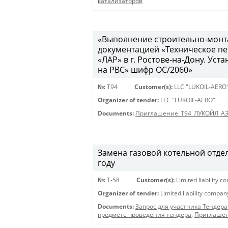
катализаторов
«Выполнение строительно-монта
документацией «Техническое п
«ЛАР» в г. Ростове-на-Дону. У
на РВС» шифр ОС/2060»
№:
Т94
Customer(s):
LLC "LUKOIL-AERO
Organizer of tender:
LLC "LUKOIL-AERO"
Documents:
Приглашение_Т94_ЛУКОЙЛ_А
Замена газовой котельной отде
году
№:
Т-58
Customer(s):
Limited liability 
Organizer of tender:
Limited liability compa
Documents:
Запрос для участника Тендера
предмете проведения тендера
,
Приглашен