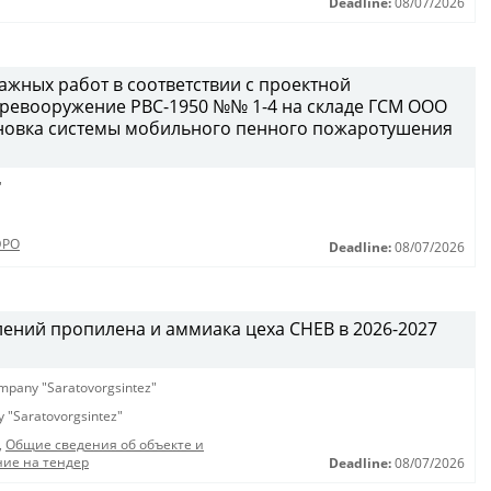
Deadline:
08/07/2026
жных работ в соответствии с проектной
еревооружение РВС-1950 №№ 1-4 на складе ГСМ ООО
становка системы мобильного пенного пожаротушения
"
ЭРО
Deadline:
08/07/2026
лений пропилена и аммиака цеха СНЕВ в 2026-2027
company "Saratovorgsintez"
ny "Saratovorgsintez"
,
Общие сведения об объекте и
ие на тендер
Deadline:
08/07/2026