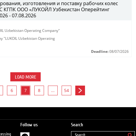
рования, изготовления и поставку рабочих колес
B/C КГПК OOO «ЛУКОЙЛ Узбекистан Оперейтинг
026 - 07.08.2026
KOIL Uzbekistan Operating Company"
any "LUKOIL Uzbekistan Operating
Deadline:
08/07/2026
LOAD MORE
6
7
8
...
54
Follow us
Search
cessing