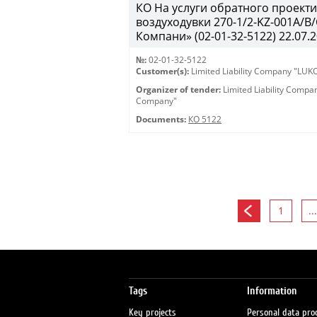
КО На услуги обратного проекти
воздуходувки 270-1/2-KZ-001A/
Компани» (02-01-32-5122) 22.07.2
№:
02-01-32-5122
Customer(s):
Limited Liability Company "LU
Organizer of tender:
Limited Liability Comp
Company"
Documents:
КО 5122
1
...
Tags
Information
Key projects
Personal data pro