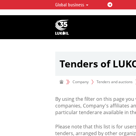
Global business
LUKOIL OVERVIEW
LUKOIL is one of the largest oil & ga
integrated companies in the world 
over 2% of crude production and c
hydrocarbon reserves globally.
Tenders of LUK
Company
Tenders and auctions
By using the filter on this page you
companies, Company's affiliates an
particular tenderare available in 
Please note that this list is for use
tenders, arranged by other organiz