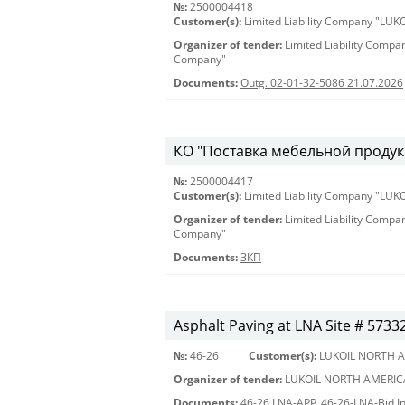
№:
2500004418
Customer(s):
Limited Liability Company "LU
Organizer of tender:
Limited Liability Comp
Company"
Documents:
Outg. 02-01-32-5086 21.07.2026
КО "Поставка мебельной продукц
№:
2500004417
Customer(s):
Limited Liability Company "LU
Organizer of tender:
Limited Liability Comp
Company"
Documents:
ЗКП
Asphalt Paving at LNA Site # 5733
№:
46-26
Customer(s):
LUKOIL NORTH A
Organizer of tender:
LUKOIL NORTH AMERIC
Documents:
46-26 LNA-APP
,
46-26-LNA-Bid In