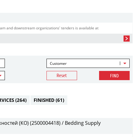
am and downstream organizations' tenders is available at
Customer
Reset
FIND
RVICES
(264)
FINISHED
(61)
остей (КО) (2500004418) / Bedding Supply