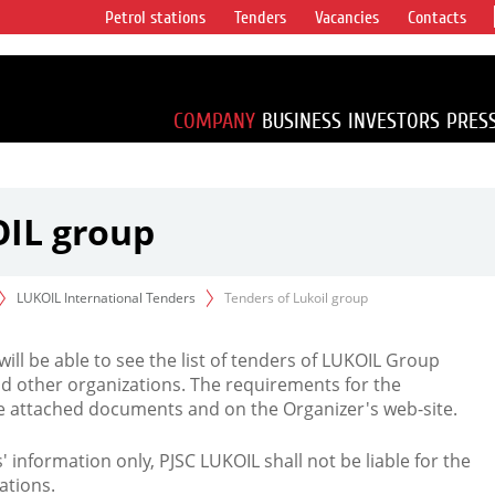
Petrol stations
Tenders
Vacancies
Contacts
s vertical
accounting for
irca 1% of proved
COMPANY
BUSINESS
INVESTORS
PRES
OIL group
LUKOIL International Tenders
Tenders of Lukoil group
 will be able to see the list of tenders of LUKOIL Group
d other organizations. The requirements for the
the attached documents and on the Organizer's web-site.
rs' information only, PJSC LUKOIL shall not be liable for the
ations.