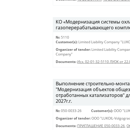
КО «Модернизация системы охла
газоперерабатывающего комплекс
№:
5110
Customer(s):
Limited Liability Company "LU
Organizer of tender:
Limited Liability Comp
Company"
Documents:
Исх. 02-01-32-5110 ЛУОК от 22.
Выполнение строительно-монта
"Модернизация объектов общеза
отработанных катализаторов" д
2027г.г.
№:
050-0033-26
Customer(s):
OOO "LUK
Organizer of tender:
OOO "LUKOIL-Volgograd
Documents:
ПРИГЛАШЕНИЕ 050-0033-26
,
О