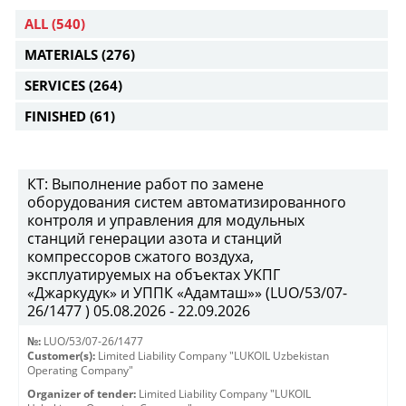
ALL
(540)
MATERIALS
(276)
SERVICES
(264)
FINISHED
(61)
КТ: Выполнение работ по замене
оборудования систем автоматизированного
контроля и управления для модульных
станций генерации азота и станций
компрессоров сжатого воздуха,
эксплуатируемых на объектах УКПГ
«Джаркудук» и УППК «Адамташ»» (LUO/53/07-
26/1477 ) 05.08.2026 - 22.09.2026
№:
LUO/53/07-26/1477
Customer(s):
Limited Liability Company "LUKOIL Uzbekistan
Operating Company"
Organizer of tender:
Limited Liability Company "LUKOIL