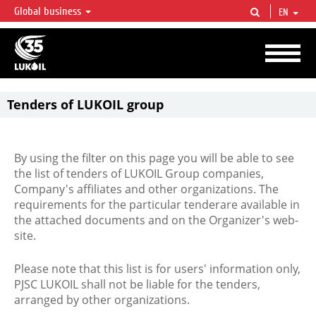
Global business
EN
LUKOIL OVERVIEW
LUKOIL is one of the largest oil & gas vertical integrated companies in the world
accounting for over 2% of crude production and circa 1% of proved hydrocarbon
reserves globally.
Tenders of LUKOIL group
By using the filter on this page you will be able to see
the list of tenders of LUKOIL Group companies,
Company's affiliates and other organizations. The
requirements for the particular tenderare available in
the attached documents and on the Organizer's web-
site.
Please note that this list is for users' information only,
PJSC LUKOIL shall not be liable for the tenders,
arranged by other organizations.