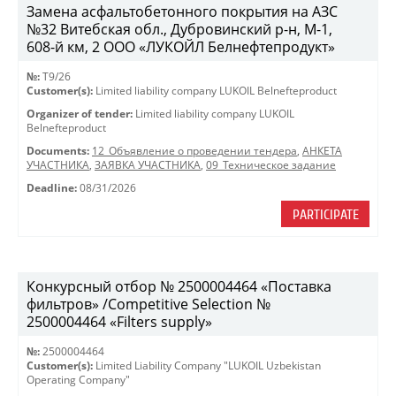
Замена асфальтобетонного покрытия на АЗС
№32 Витебская обл., Дубровинский р-н, М-1,
608-й км, 2 ООО «ЛУКОЙЛ Белнефтепродукт»
№:
T9/26
Customer(s):
Limited liability company LUKOIL Belnefteproduct
Organizer of tender:
Limited liability company LUKOIL
Belnefteproduct
Documents:
12_Объявление о проведении тендера
,
АНКЕТА
УЧАСТНИКА
,
ЗАЯВКА УЧАСТНИКА
,
09_Техническое задание
Deadline:
08/31/2026
PARTICIPATE
Конкурсный отбор № 2500004464 «Поставка
фильтров» /Competitive Selection №
2500004464 «Filters supply»
№:
2500004464
Customer(s):
Limited Liability Company "LUKOIL Uzbekistan
Operating Company"