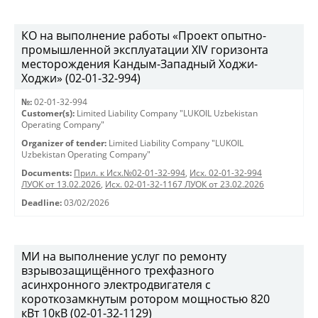
КО на выполнение работы «Проект опытно-
промышленной эксплуатации XIV горизонта
месторождения Кандым-Западный Ходжи-
Ходжи» (02-01-32-994)
№:
02-01-32-994
Customer(s):
Limited Liability Company "LUKOIL Uzbekistan
Operating Company"
Organizer of tender:
Limited Liability Company "LUKOIL
Uzbekistan Operating Company"
Documents:
Прил. к Исх.№02-01-32-994
,
Исх. 02-01-32-994
ЛУОК от 13.02.2026
,
Исх. 02-01-32-1167 ЛУОК от 23.02.2026
Deadline:
03/02/2026
МИ на выполнение услуг по ремонту
взрывозащищённого трехфазного
асинхронного электродвигателя с
короткозамкнутым ротором мощностью 820
кВт 10кВ (02-01-32-1129)