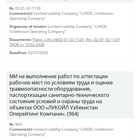
№:
02-01-32-1129
Customer(s):
Limited Liability Company "LUKOIL Uzbekistan
Operating Company"
Organizer of tender:
Limited Liability Company "LUKOIL
Uzbekistan Operating Company"
Documents:
Прил. к Исх.№02-01-32-1129
,
Исх. 02-01-32-1129
ЛУОК от 19.02.2026
Deadline:
02/27/2026
МИ на выполнение работ по аттестации
рабочих мест по условиям труда и оценке
травмоопасности оборудования,
паспортизации санитарно-технического
состояния условий и охраны труда на
объектах ООО «ЛУКОЙЛ Узбекистан
Оперейтинг Компани». (964)
№:
964
Customer(s):
Limited Liability Company "LUKOIL Uzbekistan
Operating Company"