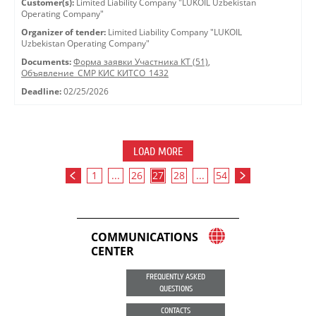
Customer(s):
Limited Liability Company "LUKOIL Uzbekistan
Operating Company"
Organizer of tender:
Limited Liability Company "LUKOIL
Uzbekistan Operating Company"
Documents:
Форма заявки Участника КТ (51)
,
Объявление_СМР КИС КИТСО_1432
Deadline:
02/25/2026
LOAD MORE
1
...
26
27
28
...
54
COMMUNICATIONS
CENTER
FREQUENTLY ASKED
QUESTIONS
CONTACTS