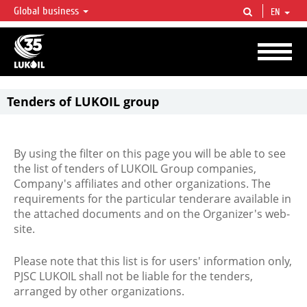
Global business
EN
LUKOIL OVERVIEW
LUKOIL is one of the largest oil & gas vertical integrated companies in the world
accounting for over 2% of crude production and circa 1% of proved hydrocarbon
reserves globally.
Tenders of LUKOIL group
By using the filter on this page you will be able to see
the list of tenders of LUKOIL Group companies,
Company's affiliates and other organizations. The
requirements for the particular tenderare available in
the attached documents and on the Organizer's web-
site.
Please note that this list is for users' information only,
PJSC LUKOIL shall not be liable for the tenders,
arranged by other organizations.