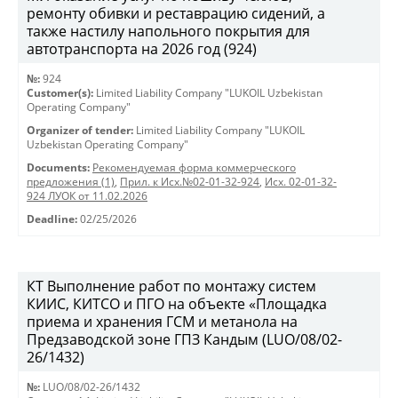
ремонту обивки и реставрацию сидений, а
также настилу напольного покрытия для
автотранспорта на 2026 год (924)
№:
924
Customer(s):
Limited Liability Company "LUKOIL Uzbekistan
Operating Company"
Organizer of tender:
Limited Liability Company "LUKOIL
Uzbekistan Operating Company"
Documents:
Рекомендуемая форма коммерческого
предложения (1)
,
Прил. к Исх.№02-01-32-924
,
Исх. 02-01-32-
924 ЛУОК от 11.02.2026
Deadline:
02/25/2026
КТ Выполнение работ по монтажу систем
КИИС, КИТСО и ПГО на объекте «Площадка
приема и хранения ГСМ и метанола на
Предзаводской зоне ГПЗ Кандым (LUO/08/02-
26/1432)
№:
LUO/08/02-26/1432