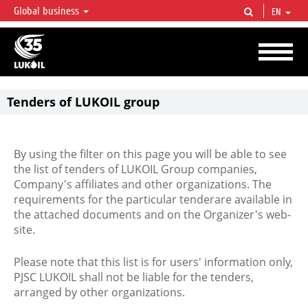
Global business
EN
LUKOIL OVERVIEW
LUKOIL is one of the largest oil & gas vertical integrated companies in the world
accounting for over 2% of crude production and circa 1% of proved hydrocarbon
reserves globally.
Tenders of LUKOIL group
By using the filter on this page you will be able to see
the list of tenders of LUKOIL Group companies,
Company's affiliates and other organizations. The
requirements for the particular tenderare available in
the attached documents and on the Organizer's web-
site.
Please note that this list is for users' information only,
PJSC LUKOIL shall not be liable for the tenders,
arranged by other organizations.