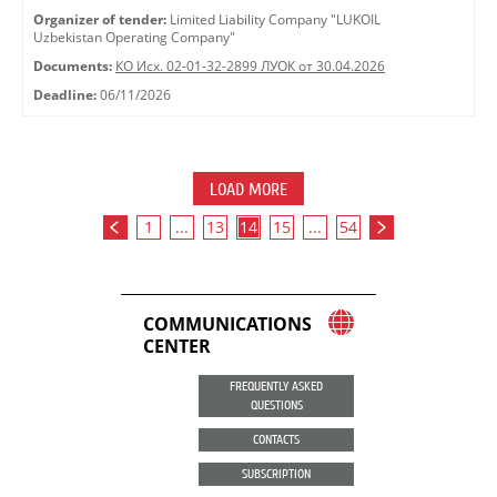
Organizer of tender:
Limited Liability Company "LUKOIL
Uzbekistan Operating Company"
Documents:
КО Исх. 02-01-32-2899 ЛУОК от 30.04.2026
Deadline:
06/11/2026
LOAD MORE
1
...
13
14
15
...
54
COMMUNICATIONS
CENTER
FREQUENTLY ASKED
QUESTIONS
CONTACTS
SUBSCRIPTION