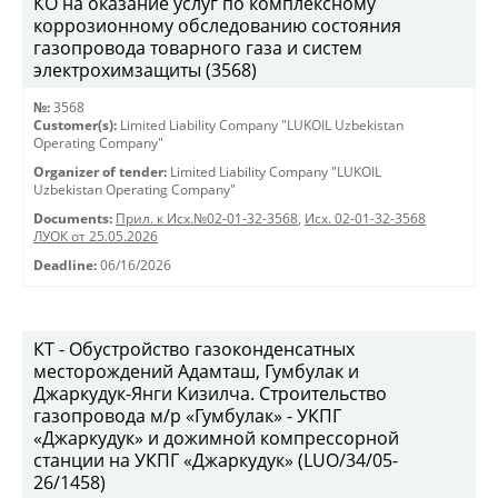
КО на оказание услуг по комплексному
коррозионному обследованию состояния
газопровода товарного газа и систем
электрохимзащиты (3568)
№:
3568
Customer(s):
Limited Liability Company "LUKOIL Uzbekistan
Operating Company"
Organizer of tender:
Limited Liability Company "LUKOIL
Uzbekistan Operating Company"
Documents:
Прил. к Исх.№02-01-32-3568
,
Исх. 02-01-32-3568
ЛУОК от 25.05.2026
Deadline:
06/16/2026
КТ - Обустройство газоконденсатных
месторождений Адамташ, Гумбулак и
Джаркудук-Янги Кизилча. Строительство
газопровода м/р «Гумбулак» - УКПГ
«Джаркудук» и дожимной компрессорной
станции на УКПГ «Джаркудук» (LUO/34/05-
26/1458)