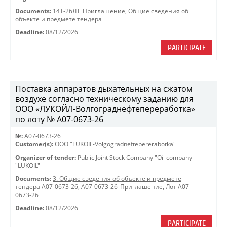
Documents:
14Т-26ЛТ_Приглашение
,
Общие сведения об
объекте и предмете тендера
Deadline:
08/12/2026
PARTICIPATE
Поставка аппаратов дыхательных на сжатом
воздухе согласно техническому заданию для
ООО «ЛУКОЙЛ-Волгограднефтепереработка»
по лоту № A07-0673-26
№:
A07-0673-26
Customer(s):
OOO "LUKOIL-Volgogradneftepererabotka"
Organizer of tender:
Public Joint Stock Company "Oil company
"LUKOIL"
Documents:
3. Общие сведения об объекте и предмете
тендера A07-0673-26
,
A07-0673-26_Приглашение
,
Лот A07-
0673-26
Deadline:
08/12/2026
PARTICIPATE