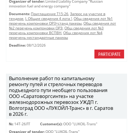
Organizer of tender:
Limited Liability Company "Russian
innovation fuel and energy company"
Documents:
Приглашение Т15-26
,
Запрос на участие в
тендере
,
I. Общие сведения 4 лота !
,
Общ сведения лот №1
перечень компоновки ОРЗ+станд пакеры
,
Общ сведения лот
№2 перечень компоновки ОРЭ
,
Общ сведения лот №3
перечень компоновки ВСПВН
,
Общ сведения лот №4
перечень нестандартные пакеры
Deadline:
08/12/2026
PARTICIPATE
Выполнение работ по капитальному
ремонту путей и стрелочных переводов
подъездного пути необщего пользования
ООО «Саратоворгсинтез» на участке
железнодорожных перевозок УЖДП г.
Волгоград ООО «ЛУКОЙЛ-Транс» в г. Саратов
в 2026 г.
№:
14Т-26ЛТ
Customer(s):
OOO "LUKOIL-Trans"
Organizer of tender:
OOO "LUKOIL-Trans"