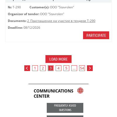
№:
Т-290
Customer(s):
OOO "Stavrolen"
Organizer of tender:
OOO "Stavrolen"
Documents:
2_Приглашение на участие в тендере Т-290
Deadline:
08/12/2026
PARTICIPATE
LOAD MORE
1
2
3
4
5
...
54
COMMUNICATIONS
CENTER
FREQUENTLY ASKED
QUESTIONS