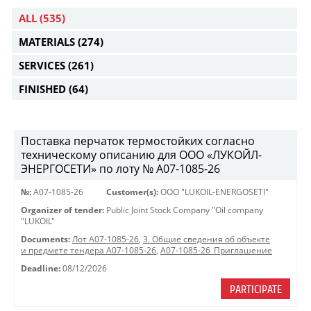
ALL
(535)
MATERIALS
(274)
SERVICES
(261)
FINISHED
(64)
Поставка перчаток термостойких согласно
техническому описанию для ООО «ЛУКОЙЛ-
ЭНЕРГОСЕТИ» по лоту № A07-1085-26
№:
A07-1085-26
Customer(s):
OOO "LUKOIL-ENERGOSETI"
Organizer of tender:
Public Joint Stock Company "Oil company
"LUKOIL"
Documents:
Лот A07-1085-26
,
3. Общие сведения об объекте
и предмете тендера A07-1085-26
,
A07-1085-26_Приглашение
Deadline:
08/12/2026
PARTICIPATE