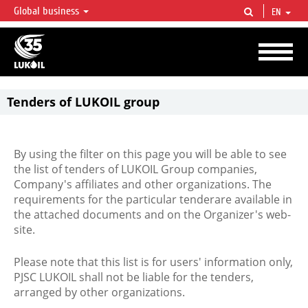
Global business
EN
LUKOIL OVERVIEW
LUKOIL is one of the largest oil & gas vertical integrated companies in the world
accounting for over 2% of crude production and circa 1% of proved hydrocarbon
reserves globally.
Tenders of LUKOIL group
By using the filter on this page you will be able to see
the list of tenders of LUKOIL Group companies,
Company's affiliates and other organizations. The
requirements for the particular tenderare available in
the attached documents and on the Organizer's web-
site.
Please note that this list is for users' information only,
PJSC LUKOIL shall not be liable for the tenders,
arranged by other organizations.