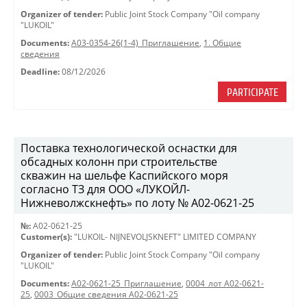
Organizer of tender:
Public Joint Stock Company "Oil company
"LUKOIL"
Documents:
A03-0354-26(1-4)_Приглашение
,
1. Общие
сведения
Deadline:
08/12/2026
PARTICIPATE
Поставка технологической оснастки для
обсадных колонн при строительстве
скважин на шельфе Каспийского моря
согласно ТЗ для ООО «ЛУКОЙЛ-
Нижневолжскнефть» по лоту № A02-0621-25
№:
A02-0621-25
Customer(s):
"LUKOIL- NIJNEVOLJSKNEFT" LIMITED COMPANY
Organizer of tender:
Public Joint Stock Company "Oil company
"LUKOIL"
Documents:
A02-0621-25_Приглашение
,
0004_лот A02-0621-
25
,
0003_Общие сведения A02-0621-25