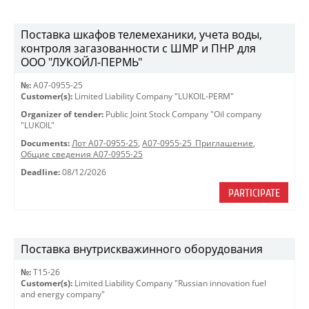
Поставка шкафов телемеханики, учета воды,
контроля загазованности с ШМР и ПНР для
ООО "ЛУКОЙЛ-ПЕРМЬ"
№:
A07-0955-25
Customer(s):
Limited Liability Company "LUKOIL-PERM"
Organizer of tender:
Public Joint Stock Company "Oil company
"LUKOIL"
Documents:
Лот A07-0955-25
,
A07-0955-25_Приглашение
,
Общие сведения A07-0955-25
Deadline:
08/12/2026
PARTICIPATE
Поставка внутрискважинного оборудования
№:
Т15-26
Customer(s):
Limited Liability Company "Russian innovation fuel
and energy company"