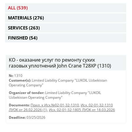
ALL
(539)
MATERIALS
(276)
SERVICES
(263)
FINISHED
(54)
КО - оказание услуг по ремонту сухих
газовых уплотнений John Crane T28XP (1310)
№:
1310
Customer(s):
Limited Liability Company "LUKOIL Uzbekistan
Operating Company"
Organizer of tender:
Limited Liability Company "LUKOIL
Uzbekistan Operating Company"
Documents:
Прил. к Исх.№02-01-32-1310
,
Исх. 02-01-32-1310
ЛУОК от 26.02.2026 (1)
,
Исх. 02-01-32-1805 ЛУОК от 18.03.2026
Deadline:
03/25/2026