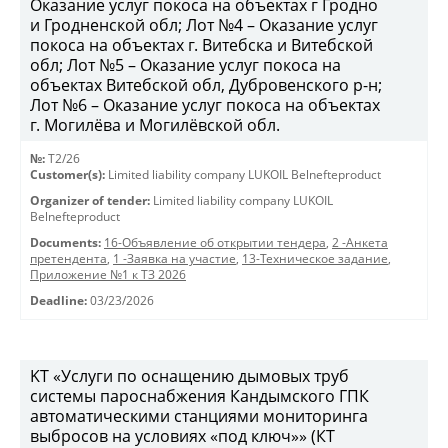
Оказание услуг покоса на объектах г Гродно
и Гродненской обл; Лот №4 – Оказание услуг
покоса на объектах г. Витебска и Витебской
обл; Лот №5 – Оказание услуг покоса на
объектах Витебской обл, Дубровенского р-н;
Лот №6 – Оказание услуг покоса на объектах
г. Могилёва и Могилёвской обл.
№:
T2/26
Customer(s):
Limited liability company LUKOIL Belnefteproduct
Organizer of tender:
Limited liability company LUKOIL
Belnefteproduct
Documents:
16-Объявление об открытии тендера
,
2 -Анкета
претендента
,
1 -Заявка на участие
,
13-Техническое задание
,
Приложение №1 к ТЗ 2026
Deadline:
03/23/2026
KT «Услуги по оснащению дымовых труб
системы пароснабжения Кандымского ГПК
автоматическими станциями мониторинга
выбросов на условиях «под ключ»» (КТ