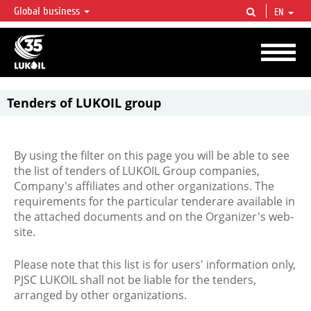
Global business
EN
LUKOIL OVERVIEW
LUKOIL is one of the largest oil & gas vertical integrated companies in the world
accounting for over 2% of crude production and circa 1% of proved hydrocarbon
reserves globally.
Tenders of LUKOIL group
By using the filter on this page you will be able to see
the list of tenders of LUKOIL Group companies,
Company's affiliates and other organizations. The
requirements for the particular tenderare available in
the attached documents and on the Organizer's web-
site.
Please note that this list is for users' information only,
PJSC LUKOIL shall not be liable for the tenders,
arranged by other organizations.