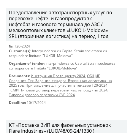
Предоставление автотранспортных услуг по
перевозке нефте- и газопродуктов с
нефтебаз и газового терминала до АЗС /
мелкооптовых клиентов «LUKOIL-Moldova»
SRL (вторичная логистика) на период 1 год
№:
T20-2024
Customer(s):
Interprinderea cu Capital Strain societatea cu
raspundere limitata "LUKOIL-Moldova"
Organizer of tender:
Interprinderea cu Capital Strain societatea
cu raspundere limitata "LUKOIL-Moldova"
Documents:
Инструкция Претенденту 2024
,
ОБЩИЕ
Сведения_Тех. Задание_тендера_Вторичная логистика_на
2025 год
,
Приглашение для участия в тендере Т20-2024
_СМИ
,
Типовой договор перевозки нефтепродукты_2024
,
Типовой договор перевозки СУГ_2024
Deadline:
10/17/2024
КТ «Поставка ЗИП для факельных установок
Flare Industries» (LUO/48/09-24/1330 )