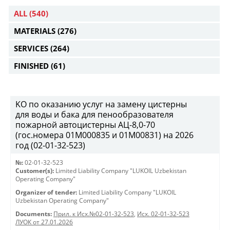
ALL
(540)
MATERIALS
(276)
SERVICES
(264)
FINISHED
(61)
KO по оказанию услуг на замену цистерны
для воды и бака для пенообразователя
пожарной автоцистерны АЦ-8,0-70
(гос.номера 01М000835 и 01М00831) на 2026
год (02-01-32-523)
№:
02-01-32-523
Customer(s):
Limited Liability Company "LUKOIL Uzbekistan
Operating Company"
Organizer of tender:
Limited Liability Company "LUKOIL
Uzbekistan Operating Company"
Documents:
Прил. к Исх.№02-01-32-523
,
Исх. 02-01-32-523
ЛУОК от 27.01.2026