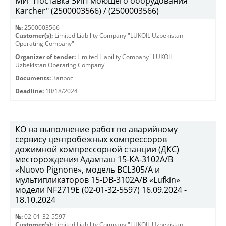
МИ "Поставка ЗИП моющего оборудования
Karcher" (2500003566) / (2500003566)
№:
2500003566
Customer(s):
Limited Liability Company "LUKOIL Uzbekistan
Operating Company"
Organizer of tender:
Limited Liability Company "LUKOIL
Uzbekistan Operating Company"
Documents:
Запрос
Deadline:
10/18/2024
КО на выполнение работ по аварийному
сервису центробежных компрессоров
дожимной компрессорной станции (ДКС)
месторождения Адамташ 15-KA-3102А/В
«Nuovo Pignone», модель BCL305/A и
мультипликаторов 15-DB-3102A/B «Lufkin»
модели NF2719Е (02-01-32-5597) 16.09.2024 -
18.10.2024
№:
02-01-32-5597
Customer(s):
Limited Liability Company "LUKOIL Uzbekistan