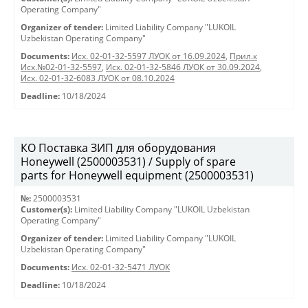
Operating Company"
Organizer of tender:
Limited Liability Company "LUKOIL
Uzbekistan Operating Company"
Documents:
Исх. 02-01-32-5597 ЛУОК от 16.09.2024
,
Прил.к
Исх.№02-01-32-5597
,
Исх. 02-01-32-5846 ЛУОК от 30.09.2024
,
Исх. 02-01-32-6083 ЛУОК от 08.10.2024
Deadline:
10/18/2024
КО Поставка ЗИП для оборудования
Honeywell (2500003531) / Supply of spare
parts for Honeywell equipment (2500003531)
№:
2500003531
Customer(s):
Limited Liability Company "LUKOIL Uzbekistan
Operating Company"
Organizer of tender:
Limited Liability Company "LUKOIL
Uzbekistan Operating Company"
Documents:
Исх. 02-01-32-5471 ЛУОК
Deadline:
10/18/2024