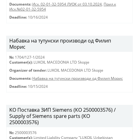
Documents:
Исх. 02-01-32-5954 ЛУОК от 03.10.2024
,
Прил.к
Исх.№02-01-32-5954
Deadline:
10/16/2024
Набавка на тутунски производи од Филип
Морис
№:
1704/127-1/2024
Customer(s):
LUKOIL MACEDONIA LTD Skopje
Organizer of tender:
LUKOIL MACEDONIA LTD Skopje
Documents:
Набавка на тутунски производи од Филип Морис
Deadline:
10/15/2024
KO Поставка ЗИП Siemens (КО 2500003576) /
Supply of Siemens spare parts (КО
2500003576)
№:
2500003576
Customer(s):
Limited Liability Company "LUKOIL Uzbekistan