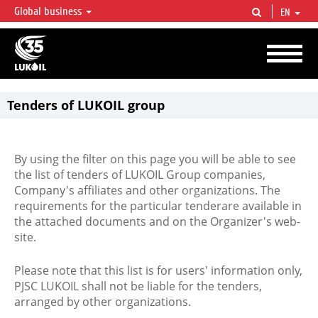
Global business
EN
LUKOIL OVERVIEW
LUKOIL is one of the largest oil & gas vertical integrated companies in the world
accounting for over 2% of crude production and circa 1% of proved hydrocarbon
reserves globally.
Tenders of LUKOIL group
By using the filter on this page you will be able to see
the list of tenders of LUKOIL Group companies,
Company's affiliates and other organizations. The
requirements for the particular tenderare available in
the attached documents and on the Organizer's web-
site.
Please note that this list is for users' information only,
PJSC LUKOIL shall not be liable for the tenders,
arranged by other organizations.