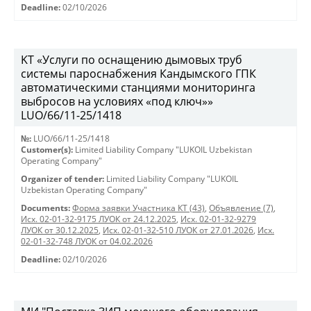
Deadline:
02/10/2026
KT «Услуги по оснащению дымовых труб
системы пароснабжения Кандымского ГПК
автоматическими станциями мониторинга
выбросов на условиях «под ключ»»
LUO/66/11-25/1418
№:
LUO/66/11-25/1418
Customer(s):
Limited Liability Company "LUKOIL Uzbekistan
Operating Company"
Organizer of tender:
Limited Liability Company "LUKOIL
Uzbekistan Operating Company"
Documents:
Форма заявки Участника КТ (43)
,
Объявление (7)
,
Исх. 02-01-32-9175 ЛУОК от 24.12.2025
,
Исх. 02-01-32-9279
ЛУОК от 30.12.2025
,
Исх. 02-01-32-510 ЛУОК от 27.01.2026
,
Исх.
02-01-32-748 ЛУОК от 04.02.2026
Deadline:
02/10/2026