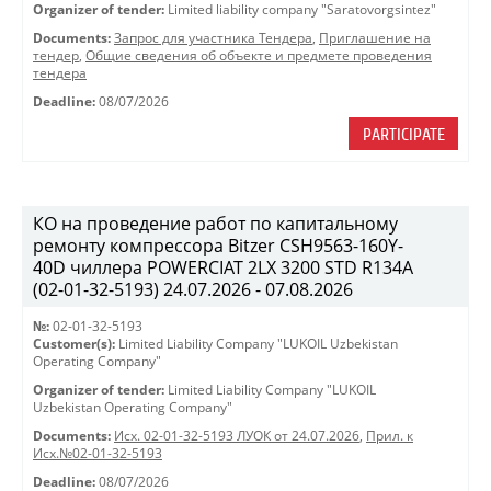
Organizer of tender:
Limited liability company "Saratovorgsintez"
Documents:
Запрос для участника Тендера
,
Приглашение на
тендер
,
Общие сведения об объекте и предмете проведения
тендера
Deadline:
08/07/2026
PARTICIPATE
КО на проведение работ по капитальному
ремонту компрессора Bitzer CSH9563-160Y-
40D чиллера POWERCIAT 2LX 3200 STD R134A
(02-01-32-5193) 24.07.2026 - 07.08.2026
№:
02-01-32-5193
Customer(s):
Limited Liability Company "LUKOIL Uzbekistan
Operating Company"
Organizer of tender:
Limited Liability Company "LUKOIL
Uzbekistan Operating Company"
Documents:
Исх. 02-01-32-5193 ЛУОК от 24.07.2026
,
Прил. к
Исх.№02-01-32-5193
Deadline:
08/07/2026