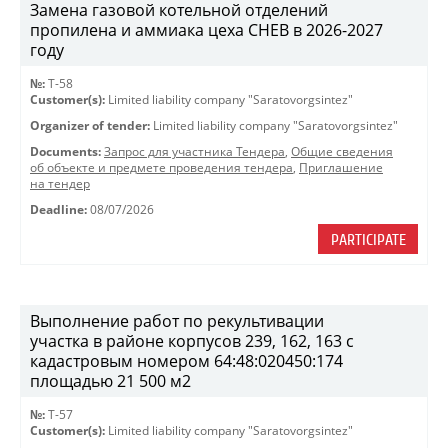
Замена газовой котельной отделений
пропилена и аммиака цеха СНЕВ в 2026-2027
году
№:
Т-58
Customer(s):
Limited liability company "Saratovorgsintez"
Organizer of tender:
Limited liability company "Saratovorgsintez"
Documents:
Запрос для участника Тендера
,
Общие сведения
об объекте и предмете проведения тендера
,
Приглашение
на тендер
Deadline:
08/07/2026
PARTICIPATE
Выполнение работ по рекультивации
участка в районе корпусов 239, 162, 163 с
кадастровым номером 64:48:020450:174
площадью 21 500 м2
№:
T-57
Customer(s):
Limited liability company "Saratovorgsintez"