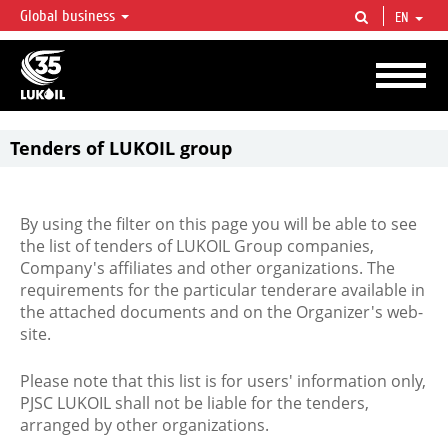
Global business
EN
LUKOIL OVERVIEW
LUKOIL is one of the largest oil & gas vertical integrated companies in the world
accounting for over 2% of crude production and circa 1% of proved hydrocarbon
reserves globally.
Tenders of LUKOIL group
By using the filter on this page you will be able to see
the list of tenders of LUKOIL Group companies,
Company's affiliates and other organizations. The
requirements for the particular tenderare available in
the attached documents and on the Organizer's web-
site.
Please note that this list is for users' information only,
PJSC LUKOIL shall not be liable for the tenders,
arranged by other organizations.