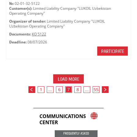
№:
02-01-32-5122
Customer(s):
Limited Liability Company "LUKOIL Uzbekistan
Operating Company"
Organizer of tender:
Limited Liability Company "LUKOIL
Uzbekistan Operating Company"
Documents:
КО 5122
Deadline:
08/07/2026
PARTICIPATE
LOAD MORE
1
...
6
7
8
...
55
COMMUNICATIONS
CENTER
FREQUENTLY ASKED