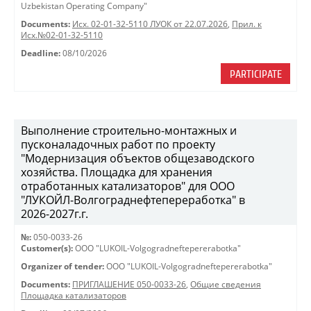
Uzbekistan Operating Company"
Documents:
Исх. 02-01-32-5110 ЛУОК от 22.07.2026
,
Прил. к
Исх.№02-01-32-5110
Deadline:
08/10/2026
PARTICIPATE
Выполнение строительно-монтажных и
пусконаладочных работ по проекту
"Модернизация объектов общезаводского
хозяйства. Площадка для хранения
отработанных катализаторов" для ООО
"ЛУКОЙЛ-Волгограднефтепереработка" в
2026-2027г.г.
№:
050-0033-26
Customer(s):
OOO "LUKOIL-Volgogradneftepererabotka"
Organizer of tender:
OOO "LUKOIL-Volgogradneftepererabotka"
Documents:
ПРИГЛАШЕНИЕ 050-0033-26
,
Общие сведения
Площадка катализаторов