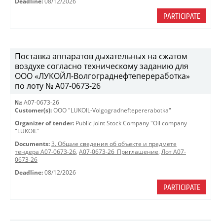
Deadline:
08/12/2026
PARTICIPATE
Поставка аппаратов дыхательных на сжатом
воздухе согласно техническому заданию для
ООО «ЛУКОЙЛ-Волгограднефтепереработка»
по лоту № A07-0673-26
№:
A07-0673-26
Customer(s):
OOO "LUKOIL-Volgogradneftepererabotka"
Organizer of tender:
Public Joint Stock Company "Oil company
"LUKOIL"
Documents:
3. Общие сведения об объекте и предмете
тендера A07-0673-26
,
A07-0673-26_Приглашение
,
Лот A07-
0673-26
Deadline:
08/12/2026
PARTICIPATE