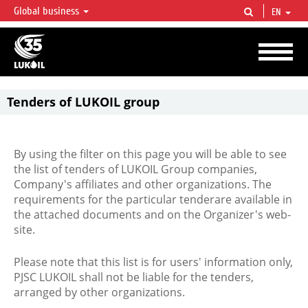
Global business
EN
LUKOIL OVERVIEW
LUKOIL is one of the largest oil & gas vertical integrated companies in the world
accounting for over 2% of crude production and circa 1% of proved hydrocarbon
reserves globally.
Tenders of LUKOIL group
By using the filter on this page you will be able to see
the list of tenders of LUKOIL Group companies,
Company's affiliates and other organizations. The
requirements for the particular tenderare available in
the attached documents and on the Organizer's web-
site.
Please note that this list is for users' information only,
PJSC LUKOIL shall not be liable for the tenders,
arranged by other organizations.