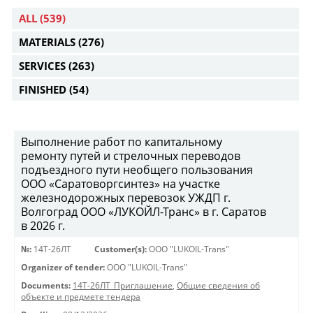
ALL
(539)
MATERIALS
(276)
SERVICES
(263)
FINISHED
(54)
Выполнение работ по капитальному
ремонту путей и стрелочных переводов
подъездного пути необщего пользования
ООО «Саратоворгсинтез» на участке
железнодорожных перевозок УЖДП г.
Волгоград ООО «ЛУКОЙЛ-Транс» в г. Саратов
в 2026 г.
№:
14Т-26ЛТ
Customer(s):
OOO "LUKOIL-Trans"
Organizer of tender:
OOO "LUKOIL-Trans"
Documents:
14Т-26ЛТ_Приглашение
,
Общие сведения об
объекте и предмете тендера