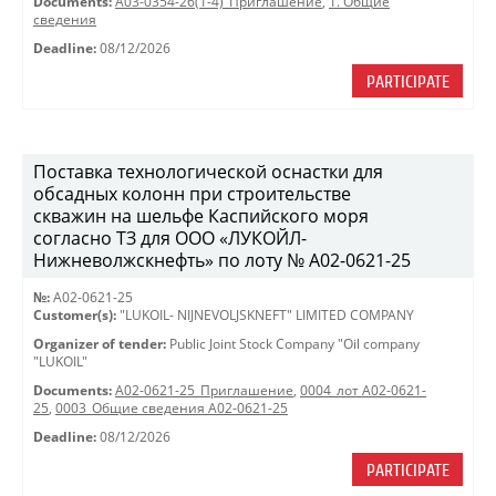
Documents:
A03-0354-26(1-4)_Приглашение
,
1. Общие
сведения
Deadline:
08/12/2026
PARTICIPATE
Поставка технологической оснастки для
обсадных колонн при строительстве
скважин на шельфе Каспийского моря
согласно ТЗ для ООО «ЛУКОЙЛ-
Нижневолжскнефть» по лоту № A02-0621-25
№:
A02-0621-25
Customer(s):
"LUKOIL- NIJNEVOLJSKNEFT" LIMITED COMPANY
Organizer of tender:
Public Joint Stock Company "Oil company
"LUKOIL"
Documents:
A02-0621-25_Приглашение
,
0004_лот A02-0621-
25
,
0003_Общие сведения A02-0621-25
Deadline:
08/12/2026
PARTICIPATE