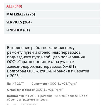
ALL
(540)
MATERIALS
(276)
SERVICES
(264)
FINISHED
(61)
Выполнение работ по капитальному
ремонту путей и стрелочных переводов
подъездного пути необщего пользования
ООО «Саратоворгсинтез» на участке
железнодорожных перевозок УЖДП г.
Волгоград ООО «ЛУКОЙЛ-Транс» в г. Саратов
в 2026 г.
№:
14Т-26ЛТ
Customer(s):
OOO "LUKOIL-Trans"
Organizer of tender:
OOO "LUKOIL-Trans"
Documents:
14Т-26ЛТ_Приглашение
,
Общие сведения об
объекте и предмете тендера