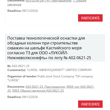
Documents:
A03-0354-26(1-4)_Приглашение
,
1. Общие
сведения
Deadline:
08/12/2026
PARTICIPATE
Поставка технологической оснастки для
обсадных колонн при строительстве
скважин на шельфе Каспийского моря
согласно ТЗ для ООО «ЛУКОЙЛ-
Нижневолжскнефть» по лоту № A02-0621-25
№:
A02-0621-25
Customer(s):
"LUKOIL- NIJNEVOLJSKNEFT" LIMITED COMPANY
Organizer of tender:
Public Joint Stock Company "Oil company
"LUKOIL"
Documents:
A02-0621-25_Приглашение
,
0004_лот A02-0621-
25
,
0003_Общие сведения A02-0621-25
Deadline:
08/12/2026
PARTICIPATE