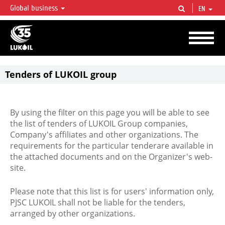
Global business
EN
LUKOIL OVERVIEW
LUKOIL is one of the largest oil & gas vertical integrated companies in the world
accounting for over 2% of crude production and circa 1% of proved hydrocarbon
reserves globally.
Tenders of LUKOIL group
By using the filter on this page you will be able to see
the list of tenders of LUKOIL Group companies,
Company's affiliates and other organizations. The
requirements for the particular tenderare available in
the attached documents and on the Organizer's web-
site.
Please note that this list is for users' information only,
PJSC LUKOIL shall not be liable for the tenders,
arranged by other organizations.