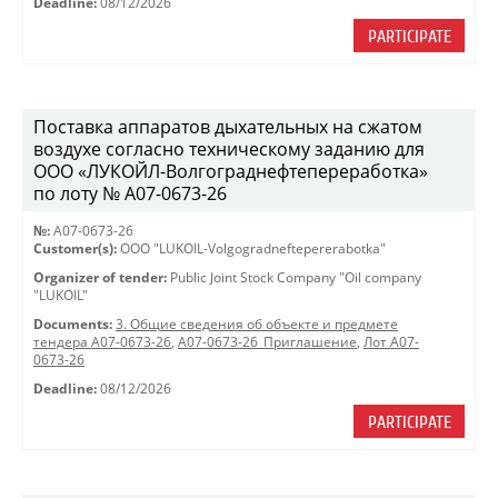
Deadline:
08/12/2026
PARTICIPATE
Поставка аппаратов дыхательных на сжатом
воздухе согласно техническому заданию для
ООО «ЛУКОЙЛ-Волгограднефтепереработка»
по лоту № A07-0673-26
№:
A07-0673-26
Customer(s):
OOO "LUKOIL-Volgogradneftepererabotka"
Organizer of tender:
Public Joint Stock Company "Oil company
"LUKOIL"
Documents:
3. Общие сведения об объекте и предмете
тендера A07-0673-26
,
A07-0673-26_Приглашение
,
Лот A07-
0673-26
Deadline:
08/12/2026
PARTICIPATE