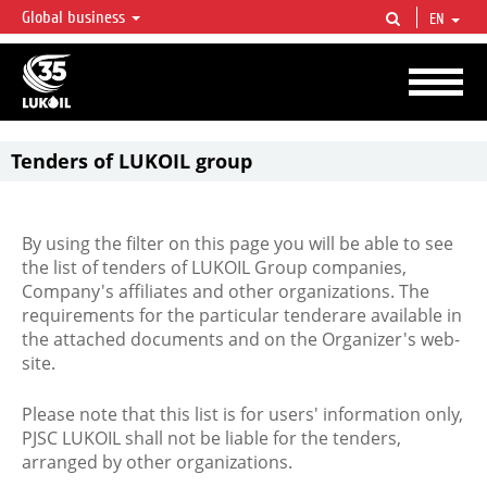
Global business
EN
LUKOIL OVERVIEW
LUKOIL is one of the largest oil & gas vertical integrated companies in the world
accounting for over 2% of crude production and circa 1% of proved hydrocarbon
reserves globally.
Tenders of LUKOIL group
By using the filter on this page you will be able to see
the list of tenders of LUKOIL Group companies,
Company's affiliates and other organizations. The
requirements for the particular tenderare available in
the attached documents and on the Organizer's web-
site.
Please note that this list is for users' information only,
PJSC LUKOIL shall not be liable for the tenders,
arranged by other organizations.