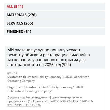
ALL
(541)
MATERIALS
(276)
SERVICES
(265)
FINISHED
(61)
МИ оказание услуг по пошиву чехлов,
ремонту обивки и реставрацию сидений, а
также настилу напольного покрытия для
автотранспорта на 2026 год (924)
№:
924
Customer(s):
Limited Liability Company "LUKOIL Uzbekistan
Operating Company"
Organizer of tender:
Limited Liability Company "LUKOIL
Uzbekistan Operating Company"
Documents:
Рекомендуемая форма коммерческого
предложения (1)
,
Прил. к Исх.№02-01-32-924
,
Исх. 02-01-32-
924 ЛУОК от 11.02.2026