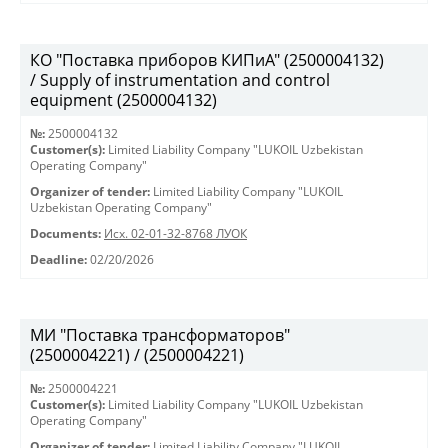
КО "Поставка приборов КИПиА" (2500004132)
/ Supply of instrumentation and control
equipment (2500004132)
№:
2500004132
Customer(s):
Limited Liability Company "LUKOIL Uzbekistan
Operating Company"
Organizer of tender:
Limited Liability Company "LUKOIL
Uzbekistan Operating Company"
Documents:
Исх. 02-01-32-8768 ЛУОК
Deadline:
02/20/2026
МИ "Поставка трансформаторов"
(2500004221) / (2500004221)
№:
2500004221
Customer(s):
Limited Liability Company "LUKOIL Uzbekistan
Operating Company"
Organizer of tender:
Limited Liability Company "LUKOIL