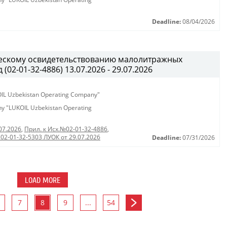
Deadline:
08/04/2026
ческому освидетельствованию малолитражных
02-01-32-4886) 13.07.2026 - 29.07.2026
KOIL Uzbekistan Operating Company"
any "LUKOIL Uzbekistan Operating
07.2026
,
Прил. к Исх.№02-01-32-4886
,
 02-01-32-5303 ЛУОК от 29.07.2026
Deadline:
07/31/2026
LOAD MORE
7
8
9
...
54