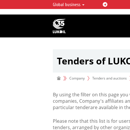
Global business
LUKOIL OVERVIEW
LUKOIL is one of the largest oil & ga
integrated companies in the world 
over 2% of crude production and c
hydrocarbon reserves globally.
Tenders of LUK
Company
Tenders and auctions
By using the filter on this page you
companies, Company's affiliates an
particular tenderare available in 
Please note that this list is for use
tenders, arranged by other organiz