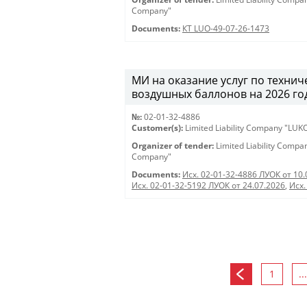
Company"
Documents:
КТ LUO-49-07-26-1473
МИ на оказание услуг по техни
воздушных баллонов на 2026 год (
№:
02-01-32-4886
Customer(s):
Limited Liability Company "LU
Organizer of tender:
Limited Liability Comp
Company"
Documents:
Исх. 02-01-32-4886 ЛУОК от 10.
Исх. 02-01-32-5192 ЛУОК от 24.07.2026
,
Исх.
1
...