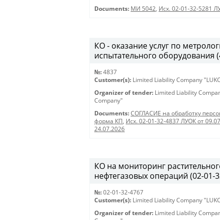
Documents:
МИ 5042
,
Исх. 02-01-32-5281 Л
КО - оказание услуг по метрол
испытательного оборудования (48
№:
4837
Customer(s):
Limited Liability Company "LU
Organizer of tender:
Limited Liability Comp
Company"
Documents:
СОГЛАСИЕ на обработку перс
форма КП
,
Исх. 02-01-32-4837 ЛУОК от 09.0
24.07.2026
КО на мониторинг растительног
нефтегазовых операций (02-01-32-
№:
02-01-32-4767
Customer(s):
Limited Liability Company "LU
Organizer of tender:
Limited Liability Comp