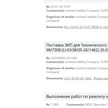
№:
02-01-32-5147
Customer(s):
Limited Liability Company "LU
Organizer of tender:
Limited Liability Comp
Company"
Documents:
Исх. 02-01-32-5147 ЛУОК от 23.
Поставка ЗИП для Технического
MV7308 (LUO/38/05-26/1462) 26.05
№:
LUO/38/05-26/1462
Customer(s):
Limited Liability Company "LU
Organizer of tender:
Limited Liability Comp
Company"
Documents:
LUO_38_05-26_1462
,
Форма зая
Выполнение работ по ремонту эл
№:
Т-289
Customer(s):
OOO "Stavrolen"