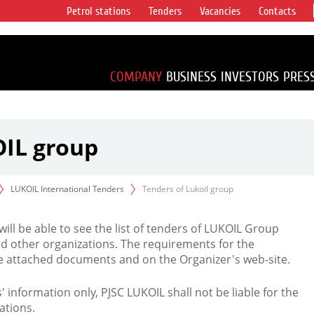
Petrol stations
Tenders
Vacancies
Contacts
s vertical
accounting for
irca 1% of proved
COMPANY
BUSINESS
INVESTORS
PRES
OIL group
LUKOIL International Tenders
Tenders of Lukoil group
 will be able to see the list of tenders of LUKOIL Group
d other organizations. The requirements for the
the attached documents and on the Organizer's web-site.
rs' information only, PJSC LUKOIL shall not be liable for the
ations.