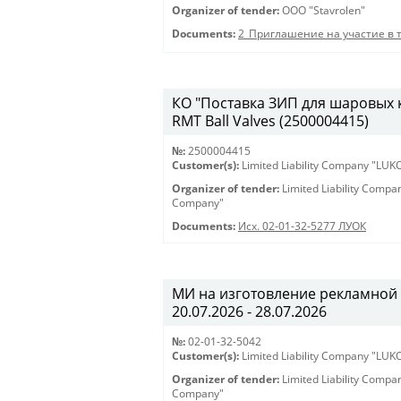
Organizer of tender:
OOO "Stavrolen"
Documents:
2_Приглашение на участие в 
КО "Поставка ЗИП для шаровых кр
RMT Ball Valves (2500004415)
№:
2500004415
Customer(s):
Limited Liability Company "LU
Organizer of tender:
Limited Liability Comp
Company"
Documents:
Исх. 02-01-32-5277 ЛУОК
МИ на изготовление рекламной 
20.07.2026 - 28.07.2026
№:
02-01-32-5042
Customer(s):
Limited Liability Company "LU
Organizer of tender:
Limited Liability Comp
Company"