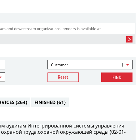
am and downstream organizations' tenders is available at
Customer
Reset
FIND
RVICES
(264)
FINISHED
(61)
ним аудитам Интегрированной системы управления
охраной труда,охраной окружающей среды (02-01-