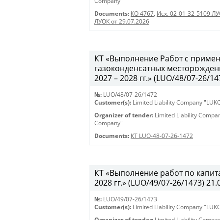
Company"
Documents:
КО 4767
,
Исх. 02-01-32-5109 ЛУ
ЛУОК от 29.07.2026
КТ «Выполнение Работ с примен
газоконденсатных месторожден
2027 – 2028 гг.» (LUO/48/07-26/147
№:
LUO/48/07-26/1472
Customer(s):
Limited Liability Company "LU
Organizer of tender:
Limited Liability Comp
Company"
Documents:
КТ LUO-48-07-26-1472
КТ «Выполнение работ по капит
2028 гг.» (LUO/49/07-26/1473) 21.
№:
LUO/49/07-26/1473
Customer(s):
Limited Liability Company "LU
Organizer of tender:
Limited Liability Comp