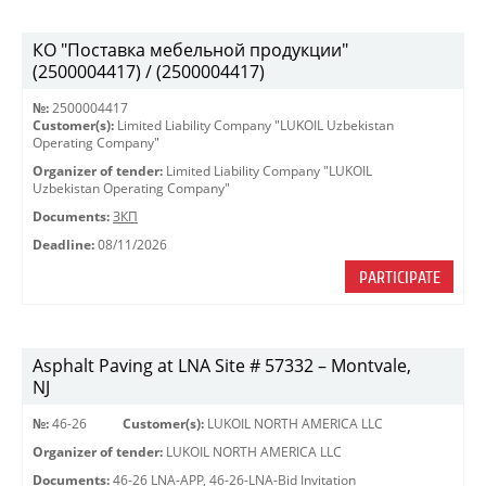
КО "Поставка мебельной продукции"
(2500004417) / (2500004417)
№:
2500004417
Customer(s):
Limited Liability Company "LUKOIL Uzbekistan
Operating Company"
Organizer of tender:
Limited Liability Company "LUKOIL
Uzbekistan Operating Company"
Documents:
ЗКП
Deadline:
08/11/2026
PARTICIPATE
Asphalt Paving at LNA Site # 57332 – Montvale,
NJ
№:
46-26
Customer(s):
LUKOIL NORTH AMERICA LLC
Organizer of tender:
LUKOIL NORTH AMERICA LLC
Documents:
46-26 LNA-APP
,
46-26-LNA-Bid Invitation