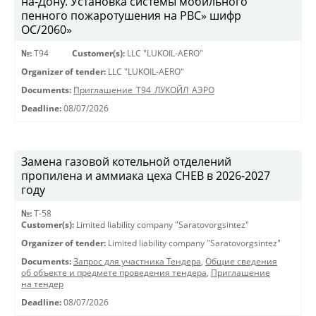
на-Дону. Установка системы мобильного
пенного пожаротушения на РВС» шифр
ОС/2060»
№:
Т94
Customer(s):
LLC "LUKOIL-AERO"
Organizer of tender:
LLC "LUKOIL-AERO"
Documents:
Приглашение_Т94_ЛУКОЙЛ_АЭРО
Deadline:
08/07/2026
Замена газовой котельной отделений
пропилена и аммиака цеха СНЕВ в 2026-2027
году
№:
Т-58
Customer(s):
Limited liability company "Saratovorgsintez"
Organizer of tender:
Limited liability company "Saratovorgsintez"
Documents:
Запрос для участника Тендера
,
Общие сведения
об объекте и предмете проведения тендера
,
Приглашение
на тендер
Deadline:
08/07/2026