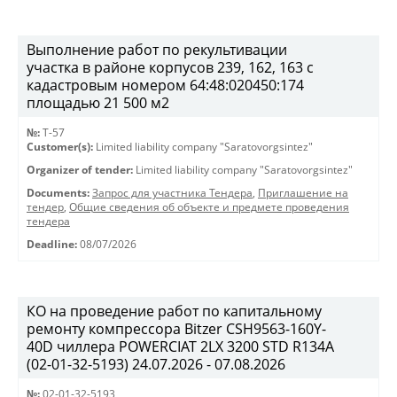
Выполнение работ по рекультивации
участка в районе корпусов 239, 162, 163 с
кадастровым номером 64:48:020450:174
площадью 21 500 м2
№:
T-57
Customer(s):
Limited liability company "Saratovorgsintez"
Organizer of tender:
Limited liability company "Saratovorgsintez"
Documents:
Запрос для участника Тендера
,
Приглашение на
тендер
,
Общие сведения об объекте и предмете проведения
тендера
Deadline:
08/07/2026
КО на проведение работ по капитальному
ремонту компрессора Bitzer CSH9563-160Y-
40D чиллера POWERCIAT 2LX 3200 STD R134A
(02-01-32-5193) 24.07.2026 - 07.08.2026
№:
02-01-32-5193