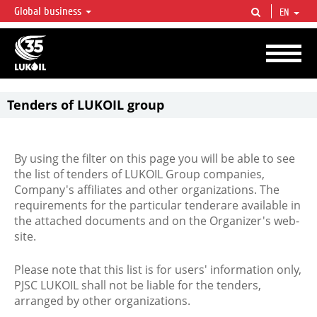
Global business
EN
LUKOIL OVERVIEW
LUKOIL is one of the largest oil & gas vertical integrated companies in the world
accounting for over 2% of crude production and circa 1% of proved hydrocarbon
reserves globally.
Tenders of LUKOIL group
By using the filter on this page you will be able to see
the list of tenders of LUKOIL Group companies,
Company's affiliates and other organizations. The
requirements for the particular tenderare available in
the attached documents and on the Organizer's web-
site.
Please note that this list is for users' information only,
PJSC LUKOIL shall not be liable for the tenders,
arranged by other organizations.