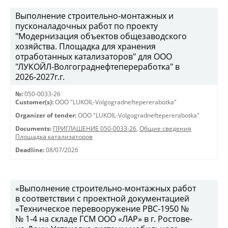
Выполнение строительно-монтажных и
пусконаладочных работ по проекту
"Модернизация объектов общезаводского
хозяйства. Площадка для хранения
отработанных катализаторов" для ООО
"ЛУКОЙЛ-Волгограднефтепереработка" в
2026-2027г.г.
№:
050-0033-26
Customer(s):
OOO "LUKOIL-Volgogradneftepererabotka"
Organizer of tender:
OOO "LUKOIL-Volgogradneftepererabotka"
Documents:
ПРИГЛАШЕНИЕ 050-0033-26
,
Общие сведения
Площадка катализаторов
Deadline:
08/07/2026
«Выполнение строительно-монтажных работ
в соответствии с проектной документацией
«Техническое перевооружение РВС-1950 №
№ 1-4 на складе ГСМ ООО «ЛАР» в г. Ростове-