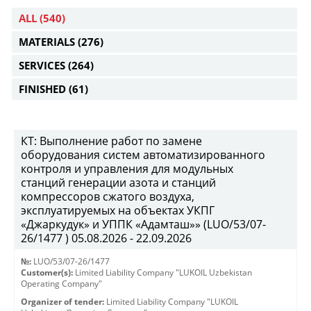
ALL
(540)
MATERIALS
(276)
SERVICES
(264)
FINISHED
(61)
КТ: Выполнение работ по замене
оборудования систем автоматизированного
контроля и управления для модульных
станций генерации азота и станций
компрессоров сжатого воздуха,
эксплуатируемых на объектах УКПГ
«Джаркудук» и УППК «Адамташ»» (LUO/53/07-
26/1477 ) 05.08.2026 - 22.09.2026
№:
LUO/53/07-26/1477
Customer(s):
Limited Liability Company "LUKOIL Uzbekistan
Operating Company"
Organizer of tender:
Limited Liability Company "LUKOIL