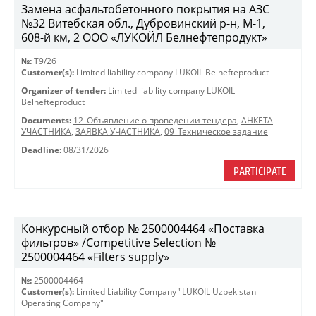
Замена асфальтобетонного покрытия на АЗС
№32 Витебская обл., Дубровинский р-н, М-1,
608-й км, 2 ООО «ЛУКОЙЛ Белнефтепродукт»
№:
T9/26
Customer(s):
Limited liability company LUKOIL Belnefteproduct
Organizer of tender:
Limited liability company LUKOIL
Belnefteproduct
Documents:
12_Объявление о проведении тендера
,
АНКЕТА
УЧАСТНИКА
,
ЗАЯВКА УЧАСТНИКА
,
09_Техническое задание
Deadline:
08/31/2026
PARTICIPATE
Конкурсный отбор № 2500004464 «Поставка
фильтров» /Competitive Selection №
2500004464 «Filters supply»
№:
2500004464
Customer(s):
Limited Liability Company "LUKOIL Uzbekistan
Operating Company"