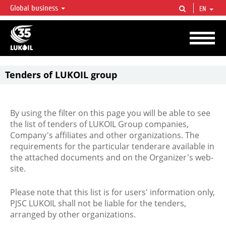
Global business
EN
LUKOIL OVERVIEW
LUKOIL is one of the largest oil & gas vertical integrated companies in the world
accounting for over 2% of crude production and circa 1% of proved hydrocarbon
reserves globally.
Tenders of LUKOIL group
By using the filter on this page you will be able to see
the list of tenders of LUKOIL Group companies,
Company's affiliates and other organizations. The
requirements for the particular tenderare available in
the attached documents and on the Organizer's web-
site.
Please note that this list is for users' information only,
PJSC LUKOIL shall not be liable for the tenders,
arranged by other organizations.