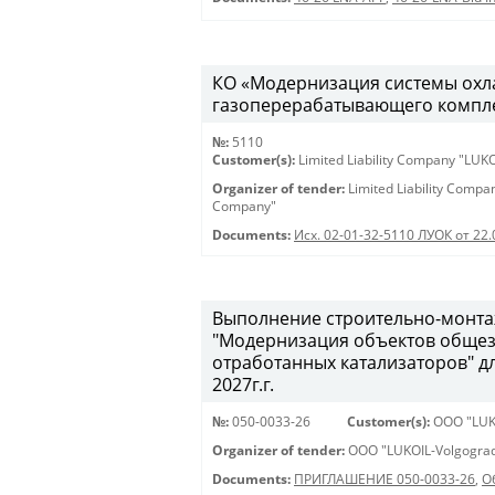
КО «Модернизация системы охла
газоперерабатывающего комплекс
№:
5110
Customer(s):
Limited Liability Company "LU
Organizer of tender:
Limited Liability Comp
Company"
Documents:
Исх. 02-01-32-5110 ЛУОК от 22.
Выполнение строительно-монта
"Модернизация объектов общеза
отработанных катализаторов" д
2027г.г.
№:
050-0033-26
Customer(s):
OOO "LUK
Organizer of tender:
OOO "LUKOIL-Volgograd
Documents:
ПРИГЛАШЕНИЕ 050-0033-26
,
О