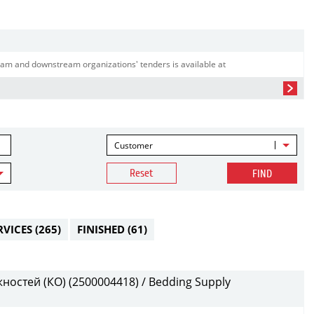
am and downstream organizations' tenders is available at
Customer
Reset
FIND
RVICES
(265)
FINISHED
(61)
остей (КО) (2500004418) / Bedding Supply