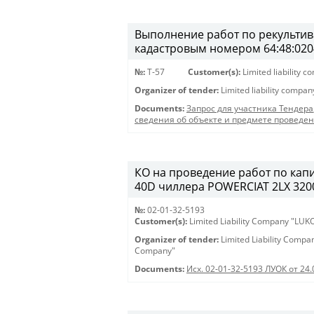
Выполнение работ по рекультива
кадастровым номером 64:48:020
№:
T-57
Customer(s):
Limited liability 
Organizer of tender:
Limited liability compa
Documents:
Запрос для участника Тендера
сведения об объекте и предмете проведе
КО на проведение работ по кап
40D чиллера POWERCIAT 2LX 3200 
№:
02-01-32-5193
Customer(s):
Limited Liability Company "LU
Organizer of tender:
Limited Liability Comp
Company"
Documents:
Исх. 02-01-32-5193 ЛУОК от 24.