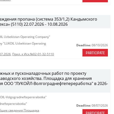
ждения пропана (система 353/1,2) Кандымского
а» (5110) 22.07.2026 - 10.08.2026
KOIL Uzbekistan Operating Company"
any "LUKOIL Uzbekistan Operating
Deadline:
08/10/2026
PARTICIPATE
07.2026
,
Прил. к Исх.№02-01-32-5110
жных и пусконаладочных работ по проекту
водского хозяйства. Площадка для хранения
ля ООО "ЛУКОЙЛ-Волгограднефтепереработка" в 2026-
OIL-Volgogradneftepererabotka"
neftepererabotka"
Deadline:
08/07/2026
бщие сведения Площадка
PARTICIPATE