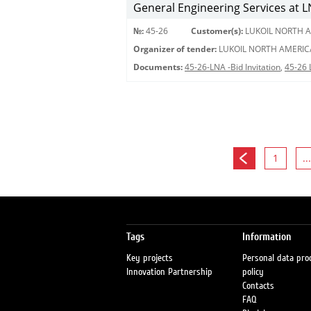
General Engineering Services at LN
№:
45-26
Customer(s):
LUKOIL NORTH A
Organizer of tender:
LUKOIL NORTH AMERIC
Documents:
45-26-LNA -Bid Invitation
,
45-26
1
...
Tags
Information
Key projects
Personal data pro
Innovation Partnership
policy
Contacts
FAQ