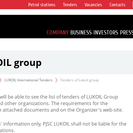
Petrol stations
Tenders
Vacancies
Contacts
s vertical
accounting for
irca 1% of proved
COMPANY
BUSINESS
INVESTORS
PRES
OIL group
LUKOIL International Tenders
Tenders of Lukoil group
 will be able to see the list of tenders of LUKOIL Group
d other organizations. The requirements for the
the attached documents and on the Organizer's web-site.
rs' information only, PJSC LUKOIL shall not be liable for the
ations.