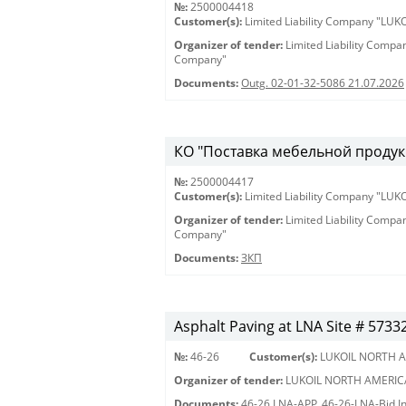
№:
2500004418
Customer(s):
Limited Liability Company "LU
Organizer of tender:
Limited Liability Comp
Company"
Documents:
Outg. 02-01-32-5086 21.07.2026
КО "Поставка мебельной продукц
№:
2500004417
Customer(s):
Limited Liability Company "LU
Organizer of tender:
Limited Liability Comp
Company"
Documents:
ЗКП
Asphalt Paving at LNA Site # 5733
№:
46-26
Customer(s):
LUKOIL NORTH A
Organizer of tender:
LUKOIL NORTH AMERIC
Documents:
46-26 LNA-APP
,
46-26-LNA-Bid In