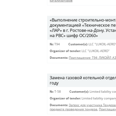
катализаторов
«Выполнение строительно-монта
документацией «Техническое п
«ЛАР» в г. Ростове-на-Дону. У
на РВС» шифр ОС/2060»
№:
Т94
Customer(s):
LLC "LUKOIL-AERO
Organizer of tender:
LLC "LUKOIL-AERO"
Documents:
Приглашение_Т94_ЛУКОЙЛ_А
Замена газовой котельной отде
году
№:
Т-58
Customer(s):
Limited liability 
Organizer of tender:
Limited liability compa
Documents:
Запрос для участника Тендера
предмете проведения тендера
,
Приглашен