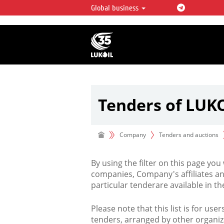
Global business
LUKOIL OVERVIEW
LUKOIL is one of the largest oil & ga
integrated companies in the world 
over 2% of crude production and c
hydrocarbon reserves globally.
Tenders of LUK
Company
Tenders and auctions
By using the filter on this page you
companies, Company's affiliates an
particular tenderare available in 
Please note that this list is for use
tenders, arranged by other organiz