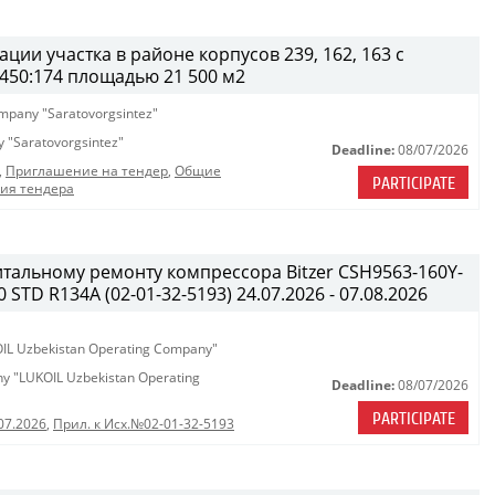
ции участка в районе корпусов 239, 162, 163 с
450:174 площадью 21 500 м2
company "Saratovorgsintez"
ny "Saratovorgsintez"
Deadline:
08/07/2026
,
Приглашение на тендер
,
Общие
PARTICIPATE
ния тендера
итальному ремонту компрессора Bitzer CSH9563-160Y-
STD R134A (02-01-32-5193) 24.07.2026 - 07.08.2026
KOIL Uzbekistan Operating Company"
any "LUKOIL Uzbekistan Operating
Deadline:
08/07/2026
PARTICIPATE
07.2026
,
Прил. к Исх.№02-01-32-5193