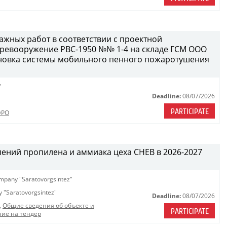
жных работ в соответствии с проектной
еревооружение РВС-1950 №№ 1-4 на складе ГСМ ООО
становка системы мобильного пенного пожаротушения
"
Deadline:
08/07/2026
PARTICIPATE
ЭРО
лений пропилена и аммиака цеха СНЕВ в 2026-2027
company "Saratovorgsintez"
ny "Saratovorgsintez"
Deadline:
08/07/2026
,
Общие сведения об объекте и
PARTICIPATE
ие на тендер