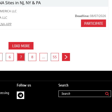
A Sites in NJ, NY & PA
MERICA LLC
Deadline:
08/07/2026
A LLC
PARTICIPATE
 LNA-APP
LOAD MORE
6
7
8
...
55
Follow us
Search
cessing