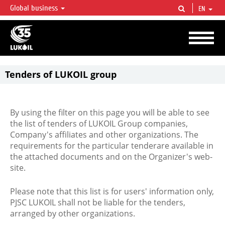
Global business
EN
LUKOIL OVERVIEW
LUKOIL is one of the largest oil & gas vertical integrated companies in the world
accounting for over 2% of crude production and circa 1% of proved hydrocarbon
reserves globally.
Tenders of LUKOIL group
By using the filter on this page you will be able to see
the list of tenders of LUKOIL Group companies,
Company's affiliates and other organizations. The
requirements for the particular tenderare available in
the attached documents and on the Organizer's web-
site.
Please note that this list is for users' information only,
PJSC LUKOIL shall not be liable for the tenders,
arranged by other organizations.