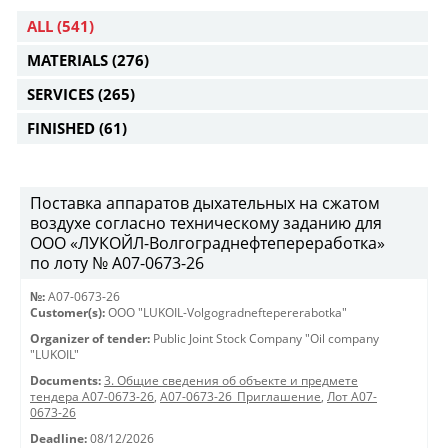
ALL
(541)
MATERIALS
(276)
SERVICES
(265)
FINISHED
(61)
Поставка аппаратов дыхательных на сжатом
воздухе согласно техническому заданию для
ООО «ЛУКОЙЛ-Волгограднефтепереработка»
по лоту № A07-0673-26
№:
A07-0673-26
Customer(s):
OOO "LUKOIL-Volgogradneftepererabotka"
Organizer of tender:
Public Joint Stock Company "Oil company
"LUKOIL"
Documents:
3. Общие сведения об объекте и предмете
тендера A07-0673-26
,
A07-0673-26_Приглашение
,
Лот A07-
0673-26
Deadline:
08/12/2026