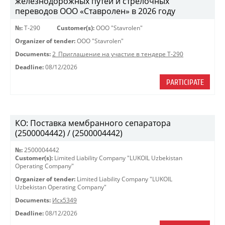
железнодорожных путей и стрелочных
переводов ООО «Ставролен» в 2026 году
№:
Т-290
Customer(s):
OOO "Stavrolen"
Organizer of tender:
OOO "Stavrolen"
Documents:
2_Приглашение на участие в тендере Т-290
Deadline:
08/12/2026
PARTICIPATE
КО: Поставка мембранного сепаратора
(2500004442) / (2500004442)
№:
2500004442
Customer(s):
Limited Liability Company "LUKOIL Uzbekistan
Operating Company"
Organizer of tender:
Limited Liability Company "LUKOIL
Uzbekistan Operating Company"
Documents:
Исх5349
Deadline:
08/12/2026