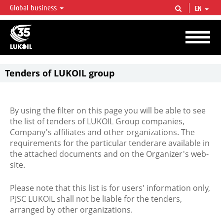
Global business
EN
LUKOIL OVERVIEW
LUKOIL is one of the largest oil & gas vertical integrated companies in the world
accounting for over 2% of crude production and circa 1% of proved hydrocarbon
reserves globally.
Tenders of LUKOIL group
By using the filter on this page you will be able to see
the list of tenders of LUKOIL Group companies,
Company's affiliates and other organizations. The
requirements for the particular tenderare available in
the attached documents and on the Organizer's web-
site.
Please note that this list is for users' information only,
PJSC LUKOIL shall not be liable for the tenders,
arranged by other organizations.