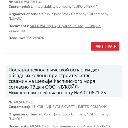
№:
A03-0354-26(1-4)
Customer(s):
Limited Liability Company "LUKOIL-PERM"
Organizer of tender:
Public Joint Stock Company "Oil company
"LUKOIL"
Documents:
A03-0354-26(1-4)_Приглашение
,
1. Общие
сведения
Deadline:
08/12/2026
PARTICIPATE
Поставка технологической оснастки для
обсадных колонн при строительстве
скважин на шельфе Каспийского моря
согласно ТЗ для ООО «ЛУКОЙЛ-
Нижневолжскнефть» по лоту № A02-0621-25
№:
A02-0621-25
Customer(s):
"LUKOIL- NIJNEVOLJSKNEFT" LIMITED COMPANY
Organizer of tender:
Public Joint Stock Company "Oil company
"LUKOIL"
Documents:
A02-0621-25_Приглашение
,
0004_лот A02-0621-