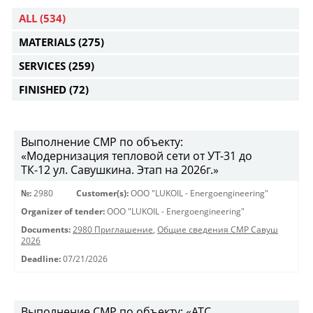
ALL
(534)
MATERIALS
(275)
SERVICES
(259)
FINISHED
(72)
Выполнение СМР по объекту:
«Модернизация тепловой сети от УТ-31 до
ТК-12 ул. Савушкина. Этап на 2026г.»
№:
2980
Customer(s):
OOO "LUKOIL - Energoengineering"
Organizer of tender:
OOO "LUKOIL - Energoengineering"
Documents:
2980 Приглашение
,
Общие сведения СМР Савуш
2026
Deadline:
07/21/2026
Выполнение СМР по объекту: «АТС.