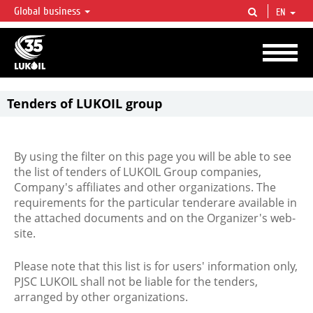
Global business
EN
LUKOIL OVERVIEW
LUKOIL is one of the largest oil & gas vertical integrated companies in the world
accounting for over 2% of crude production and circa 1% of proved hydrocarbon
reserves globally.
Tenders of LUKOIL group
By using the filter on this page you will be able to see
the list of tenders of LUKOIL Group companies,
Company's affiliates and other organizations. The
requirements for the particular tenderare available in
the attached documents and on the Organizer's web-
site.
Please note that this list is for users' information only,
PJSC LUKOIL shall not be liable for the tenders,
arranged by other organizations.