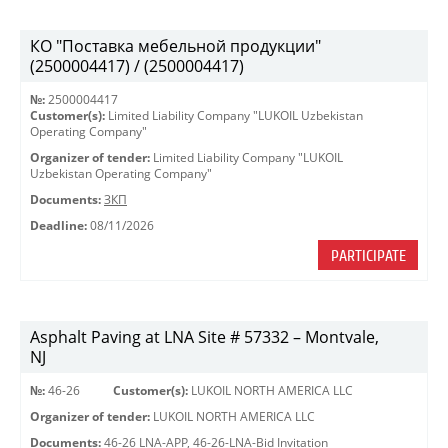
КО "Поставка мебельной продукции"
(2500004417) / (2500004417)
№:
2500004417
Customer(s):
Limited Liability Company "LUKOIL Uzbekistan
Operating Company"
Organizer of tender:
Limited Liability Company "LUKOIL
Uzbekistan Operating Company"
Documents:
ЗКП
Deadline:
08/11/2026
PARTICIPATE
Asphalt Paving at LNA Site # 57332 – Montvale,
NJ
№:
46-26
Customer(s):
LUKOIL NORTH AMERICA LLC
Organizer of tender:
LUKOIL NORTH AMERICA LLC
Documents:
46-26 LNA-APP
,
46-26-LNA-Bid Invitation