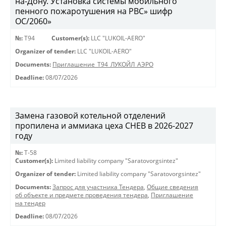
на-Дону. Установка системы мобильного
пенного пожаротушения на РВС» шифр
ОС/2060»
№:
Т94
Customer(s):
LLC "LUKOIL-AERO"
Organizer of tender:
LLC "LUKOIL-AERO"
Documents:
Приглашение_Т94_ЛУКОЙЛ_АЭРО
Deadline:
08/07/2026
Замена газовой котельной отделений
пропилена и аммиака цеха СНЕВ в 2026-2027
году
№:
Т-58
Customer(s):
Limited liability company "Saratovorgsintez"
Organizer of tender:
Limited liability company "Saratovorgsintez"
Documents:
Запрос для участника Тендера
,
Общие сведения
об объекте и предмете проведения тендера
,
Приглашение
на тендер
Deadline:
08/07/2026