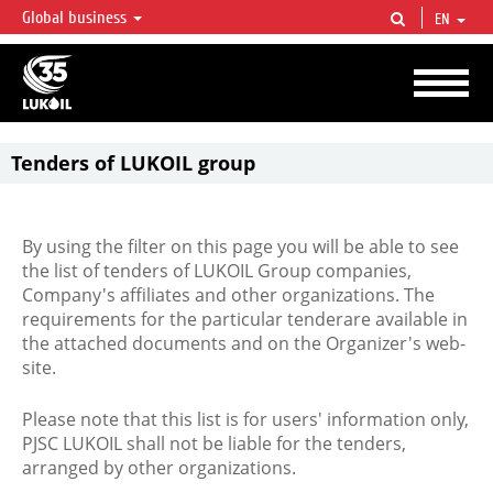
Global business
EN
LUKOIL OVERVIEW
LUKOIL is one of the largest oil & gas vertical integrated companies in the world
accounting for over 2% of crude production and circa 1% of proved hydrocarbon
reserves globally.
Tenders of LUKOIL group
By using the filter on this page you will be able to see
the list of tenders of LUKOIL Group companies,
Company's affiliates and other organizations. The
requirements for the particular tenderare available in
the attached documents and on the Organizer's web-
site.
Please note that this list is for users' information only,
PJSC LUKOIL shall not be liable for the tenders,
arranged by other organizations.