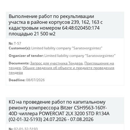
Выполнение работ по рекультивации
участка в районе корпусов 239, 162, 163 с
кадастровым номером 64:48:020450:174
площадью 21 500 м2
№:
T-57
Customer(s):
Limited liability company "Saratovorgsintez"
Organizer of tender:
Limited liability company "Saratovorgsintez"
Documents:
Запрос для участника Тендера
,
Приглашение на
тендер
,
Общие сведения об объекте и предмете проведения
тендера
Deadline:
08/07/2026
КО на проведение работ по капитальному
ремонту компрессора Bitzer CSH9563-160Y-
40D чиллера POWERCIAT 2LX 3200 STD R134A
(02-01-32-5193) 24.07.2026 - 07.08.2026
№:
02-01-32-5193