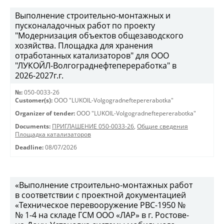
Выполнение строительно-монтажных и
пусконаладочных работ по проекту
"Модернизация объектов общезаводского
хозяйства. Площадка для хранения
отработанных катализаторов" для ООО
"ЛУКОЙЛ-Волгограднефтепереработка" в
2026-2027г.г.
№:
050-0033-26
Customer(s):
OOO "LUKOIL-Volgogradneftepererabotka"
Organizer of tender:
OOO "LUKOIL-Volgogradneftepererabotka"
Documents:
ПРИГЛАШЕНИЕ 050-0033-26
,
Общие сведения
Площадка катализаторов
Deadline:
08/07/2026
«Выполнение строительно-монтажных работ
в соответствии с проектной документацией
«Техническое перевооружение РВС-1950 №
№ 1-4 на складе ГСМ ООО «ЛАР» в г. Ростове-