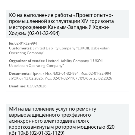
КО на выполнение работы «Проект опытно-
промышленной эксплуатации XIV горизонта
месторождения Кандым-Западный Ходжи-
Ходжи» (02-01-32-994)
№:
02-01-32-994
Customer(s):
Limited Liability Company "LUKOIL Uzbekistan
Operating Company"
Organizer of tender:
Limited Liability Company "LUKOIL
Uzbekistan Operating Company"
Documents:
Прил. к Исх.№02-01-32-994
,
Исх. 02-01-32-994
ЛУОК от 13.02.2026
,
Исх. 02-01-32-1167 ЛУОК от 23.02.2026
Deadline:
03/02/2026
МИ на выполнение услуг по ремонту
взрывозащищённого трехфазного
асинхронного электродвигателя с
короткозамкнутым ротором мощностью 820
кВт 10кВ (02-01-32-1129)