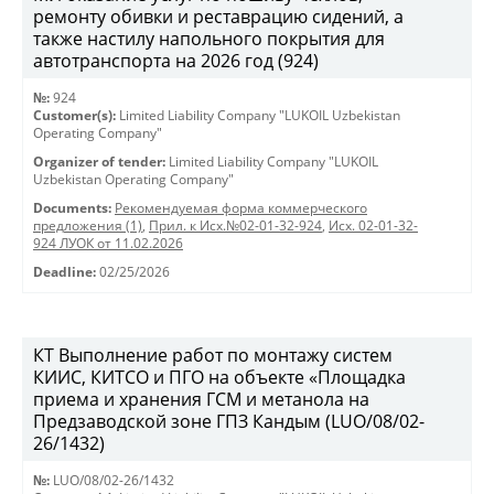
ремонту обивки и реставрацию сидений, а
также настилу напольного покрытия для
автотранспорта на 2026 год (924)
№:
924
Customer(s):
Limited Liability Company "LUKOIL Uzbekistan
Operating Company"
Organizer of tender:
Limited Liability Company "LUKOIL
Uzbekistan Operating Company"
Documents:
Рекомендуемая форма коммерческого
предложения (1)
,
Прил. к Исх.№02-01-32-924
,
Исх. 02-01-32-
924 ЛУОК от 11.02.2026
Deadline:
02/25/2026
КТ Выполнение работ по монтажу систем
КИИС, КИТСО и ПГО на объекте «Площадка
приема и хранения ГСМ и метанола на
Предзаводской зоне ГПЗ Кандым (LUO/08/02-
26/1432)
№:
LUO/08/02-26/1432