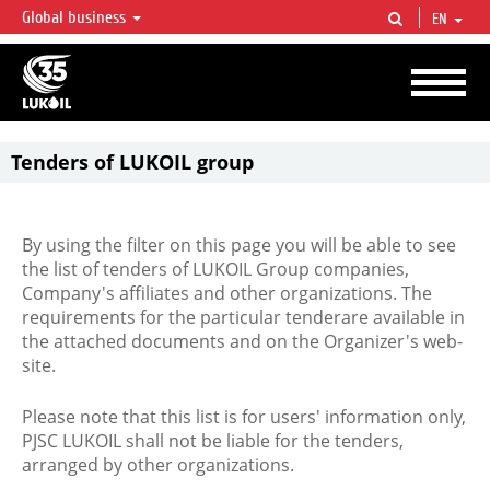
Global business
EN
LUKOIL OVERVIEW
LUKOIL is one of the largest oil & gas vertical integrated companies in the world
accounting for over 2% of crude production and circa 1% of proved hydrocarbon
reserves globally.
Tenders of LUKOIL group
By using the filter on this page you will be able to see
the list of tenders of LUKOIL Group companies,
Company's affiliates and other organizations. The
requirements for the particular tenderare available in
the attached documents and on the Organizer's web-
site.
Please note that this list is for users' information only,
PJSC LUKOIL shall not be liable for the tenders,
arranged by other organizations.