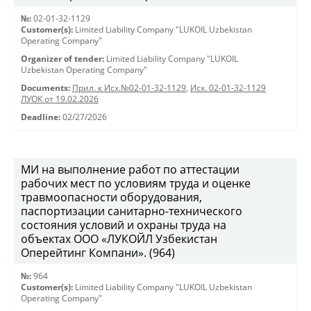
№:
02-01-32-1129
Customer(s):
Limited Liability Company "LUKOIL Uzbekistan
Operating Company"
Organizer of tender:
Limited Liability Company "LUKOIL
Uzbekistan Operating Company"
Documents:
Прил. к Исх.№02-01-32-1129
,
Исх. 02-01-32-1129
ЛУОК от 19.02.2026
Deadline:
02/27/2026
МИ на выполнение работ по аттестации
рабочих мест по условиям труда и оценке
травмоопасности оборудования,
паспортизации санитарно-технического
состояния условий и охраны труда на
объектах ООО «ЛУКОЙЛ Узбекистан
Оперейтинг Компани». (964)
№:
964
Customer(s):
Limited Liability Company "LUKOIL Uzbekistan
Operating Company"