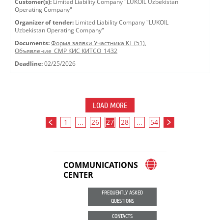
Customer(s):
Limited Liability Company "LUKOIL Uzbekistan
Operating Company"
Organizer of tender:
Limited Liability Company "LUKOIL
Uzbekistan Operating Company"
Documents:
Форма заявки Участника КТ (51)
,
Объявление_СМР КИС КИТСО_1432
Deadline:
02/25/2026
LOAD MORE
1
...
26
27
28
...
54
COMMUNICATIONS
CENTER
FREQUENTLY ASKED
QUESTIONS
CONTACTS