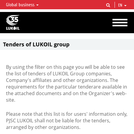
Global business
EN
LUKOIL OVERVIEW
LUKOIL is one of the largest oil & gas vertical integrated companies in the world
accounting for over 2% of crude production and circa 1% of proved hydrocarbon
reserves globally.
Tenders of LUKOIL group
By using the filter on this page you will be able to see
the list of tenders of LUKOIL Group companies,
Company's affiliates and other organizations. The
requirements for the particular tenderare available in
the attached documents and on the Organizer's web-
site.
Please note that this list is for users' information only,
PJSC LUKOIL shall not be liable for the tenders,
arranged by other organizations.