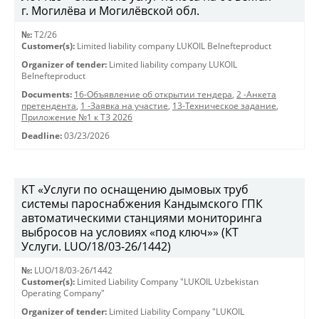
г. Могилёва и Могилёвской обл.
№:
T2/26
Customer(s):
Limited liability company LUKOIL Belnefteproduct
Organizer of tender:
Limited liability company LUKOIL
Belnefteproduct
Documents:
16-Объявление об открытии тендера
,
2 -Анкета
претендента
,
1 -Заявка на участие
,
13-Техническое задание
,
Приложение №1 к ТЗ 2026
Deadline:
03/23/2026
KT «Услуги по оснащению дымовых труб
системы пароснабжения Кандымского ГПК
автоматическими станциями мониторинга
выбросов на условиях «под ключ»» (КТ
Услуги. LUO/18/03-26/1442)
№:
LUO/18/03-26/1442
Customer(s):
Limited Liability Company "LUKOIL Uzbekistan
Operating Company"
Organizer of tender:
Limited Liability Company "LUKOIL