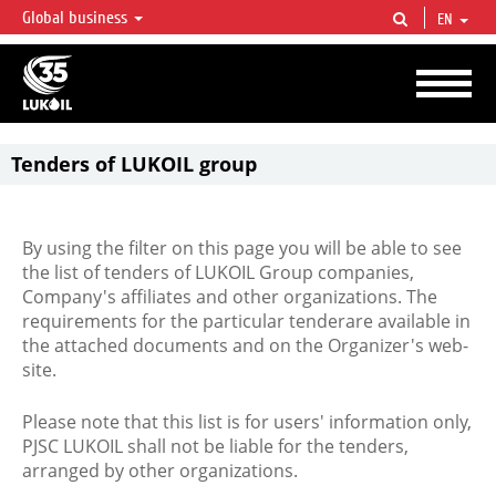
Global business
EN
LUKOIL OVERVIEW
LUKOIL is one of the largest oil & gas vertical integrated companies in the world
accounting for over 2% of crude production and circa 1% of proved hydrocarbon
reserves globally.
Tenders of LUKOIL group
By using the filter on this page you will be able to see
the list of tenders of LUKOIL Group companies,
Company's affiliates and other organizations. The
requirements for the particular tenderare available in
the attached documents and on the Organizer's web-
site.
Please note that this list is for users' information only,
PJSC LUKOIL shall not be liable for the tenders,
arranged by other organizations.