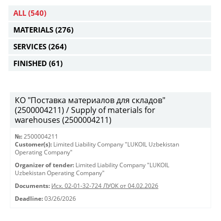
ALL
(540)
MATERIALS
(276)
SERVICES
(264)
FINISHED
(61)
КО "Поставка материалов для складов"
(2500004211) / Supply of materials for
warehouses (2500004211)
№:
2500004211
Customer(s):
Limited Liability Company "LUKOIL Uzbekistan
Operating Company"
Organizer of tender:
Limited Liability Company "LUKOIL
Uzbekistan Operating Company"
Documents:
Исх. 02-01-32-724 ЛУОК от 04.02.2026
Deadline:
03/26/2026