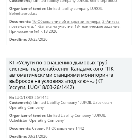
Customer(s):
Limited liability company LUKOIL Belnefteproduct
Organizer of tender:
Limited liability company LUKOIL
Belnefteproduct
Documents:
16-Объявление об открытии тендера
,
2 -Анкета
претендента
,
1 -Заявка на участие
,
13-Техническое задание
,
Приложение №1 к ТЗ 2026
Deadline:
03/23/2026
KT «Услуги по оснащению дымовых труб
системы пароснабжения Кандымского ГПК
автоматическими станциями мониторинга
выбросов на условиях «под ключ»» (КТ
Услуги. LUO/18/03-26/1442)
№:
LUO/18/03-26/1442
Customer(s):
Limited Liability Company "LUKOIL Uzbekistan
Operating Company"
Organizer of tender:
Limited Liability Company "LUKOIL
Uzbekistan Operating Company"
Documents:
Сервис КТ Объявление 1442
Deadline:
03/21/2026