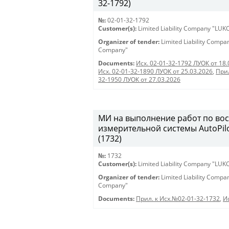
32-1792)
№:
02-01-32-1792
Customer(s):
Limited Liability Company "LU
Organizer of tender:
Limited Liability Comp
Company"
Documents:
Исх. 02-01-32-1792 ЛУОК от 18.
Исх. 02-01-32-1890 ЛУОК от 25.03.2026
,
Прил
32-1950 ЛУОК от 27.03.2026
МИ на выполнение работ по во
измерительной системы AutoPilo
(1732)
№:
1732
Customer(s):
Limited Liability Company "LU
Organizer of tender:
Limited Liability Comp
Company"
Documents:
Прил. к Исх.№02-01-32-1732
,
И