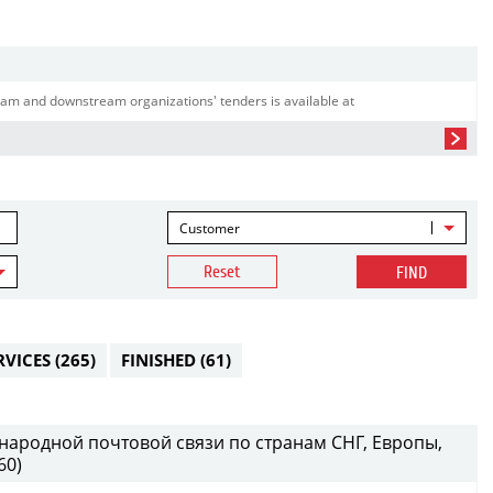
am and downstream organizations' tenders is available at
Customer
Reset
FIND
RVICES
(265)
FINISHED
(61)
народной почтовой связи по странам СНГ, Европы,
60)