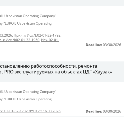
KOIL Uzbekistan Operating Company"
any "LUKOIL Uzbekistan Operating
03.2026
,
Прил. к Исх.№02-01-32-1792
,
. к Исх.№02-01-32-1950
,
Исх. 02-01-
Deadline:
03/30/2026
сстановлению работоспособности, ремонта
t PRO эксплуатируемых на объектах ЦДГ «Хаузак»
KOIL Uzbekistan Operating Company"
any "LUKOIL Uzbekistan Operating
сх. 02-01-32-1732 ЛУОК от 16.03.2026
Deadline:
03/30/2026