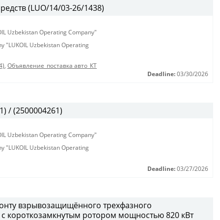
редств (LUO/14/03-26/1438)
KOIL Uzbekistan Operating Company"
any "LUKOIL Uzbekistan Operating
4)
,
Объявление_поставка авто_КТ
Deadline:
03/30/2026
) / (2500004261)
KOIL Uzbekistan Operating Company"
any "LUKOIL Uzbekistan Operating
Deadline:
03/27/2026
монту взрывозащищённого трехфазного
 с короткозамкнутым ротором мощностью 820 кВт