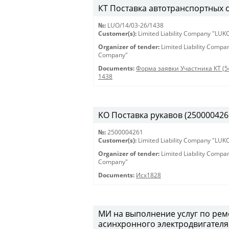
КТ Поставка автотранспортных с
№:
LUO/14/03-26/1438
Customer(s):
Limited Liability Company "LU
Organizer of tender:
Limited Liability Comp
Company"
Documents:
Форма заявки Участника КТ (5
1438
KO Поставка рукавов (2500004261
№:
2500004261
Customer(s):
Limited Liability Company "LU
Organizer of tender:
Limited Liability Comp
Company"
Documents:
Исх1828
МИ на выполнение услуг по ре
асинхронного электродвигателя