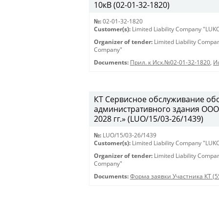
10кВ (02-01-32-1820)
№:
02-01-32-1820
Customer(s):
Limited Liability Company "LU
Organizer of tender:
Limited Liability Comp
Company"
Documents:
Прил. к Исх.№02-01-32-1820
,
И
КТ Сервисное обслуживание об
административного здания ООО
2028 гг.» (LUO/15/03-26/1439)
№:
LUO/15/03-26/1439
Customer(s):
Limited Liability Company "LU
Organizer of tender:
Limited Liability Comp
Company"
Documents:
Форма заявки Участника КТ (5