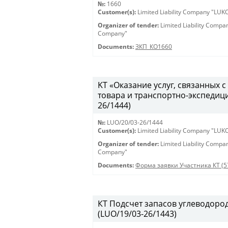
№:
1660
Customer(s):
Limited Liability Company "LU
Organizer of tender:
Limited Liability Comp
Company"
Documents:
ЗКП_КО1660
KT «Оказание услуг, связанных
товара и транспортно-экспедиц
26/1444)
№:
LUO/20/03-26/1444
Customer(s):
Limited Liability Company "LU
Organizer of tender:
Limited Liability Comp
Company"
Documents:
Форма заявки Участника КТ (5
КТ Подсчет запасов углеводоро
(LUO/19/03-26/1443)