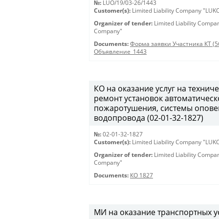
№:
LUO/19/03-26/1443
Customer(s):
Limited Liability Company "LU
Organizer of tender:
Limited Liability Comp
Company"
Documents:
Форма заявки Участника КТ (5
Объявление_1443
КО на оказание услуг на техни
ремонт установок автоматическ
пожаротушения, системы опове
водопровода (02-01-32-1827)
№:
02-01-32-1827
Customer(s):
Limited Liability Company "LU
Organizer of tender:
Limited Liability Comp
Company"
Documents:
КО 1827
МИ на оказание транспортных ус