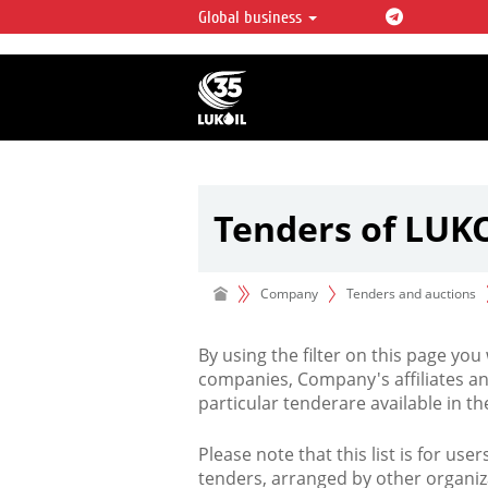
Global business
LUKOIL OVERVIEW
LUKOIL is one of the largest oil & ga
integrated companies in the world 
over 2% of crude production and c
hydrocarbon reserves globally.
Tenders of LUK
Company
Tenders and auctions
By using the filter on this page you
companies, Company's affiliates an
particular tenderare available in 
Please note that this list is for use
tenders, arranged by other organiz