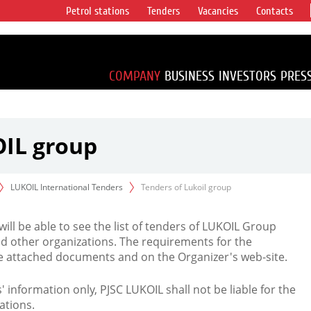
Petrol stations
Tenders
Vacancies
Contacts
s vertical
accounting for
irca 1% of proved
COMPANY
BUSINESS
INVESTORS
PRES
OIL group
LUKOIL International Tenders
Tenders of Lukoil group
 will be able to see the list of tenders of LUKOIL Group
d other organizations. The requirements for the
the attached documents and on the Organizer's web-site.
rs' information only, PJSC LUKOIL shall not be liable for the
ations.