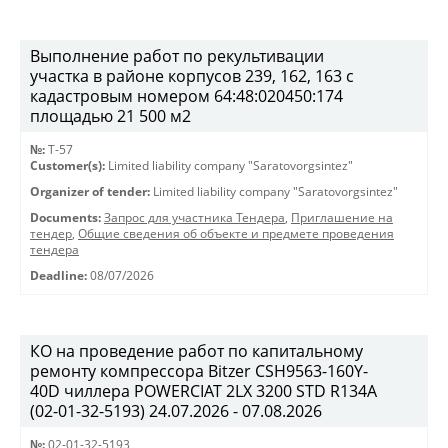
Выполнение работ по рекультивации
участка в районе корпусов 239, 162, 163 с
кадастровым номером 64:48:020450:174
площадью 21 500 м2
№:
T-57
Customer(s):
Limited liability company "Saratovorgsintez"
Organizer of tender:
Limited liability company "Saratovorgsintez"
Documents:
Запрос для участника Тендера
,
Приглашение на
тендер
,
Общие сведения об объекте и предмете проведения
тендера
Deadline:
08/07/2026
КО на проведение работ по капитальному
ремонту компрессора Bitzer CSH9563-160Y-
40D чиллера POWERCIAT 2LX 3200 STD R134A
(02-01-32-5193) 24.07.2026 - 07.08.2026
№:
02-01-32-5193