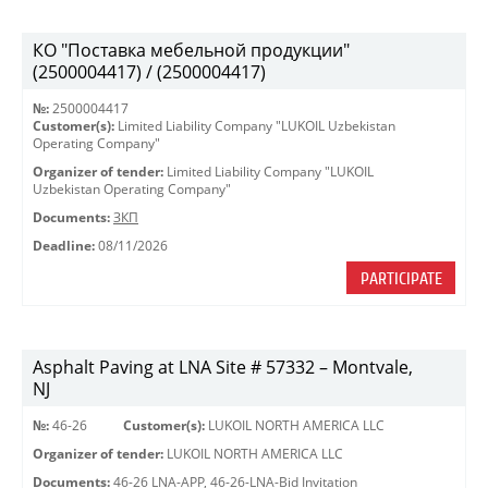
КО "Поставка мебельной продукции"
(2500004417) / (2500004417)
№:
2500004417
Customer(s):
Limited Liability Company "LUKOIL Uzbekistan
Operating Company"
Organizer of tender:
Limited Liability Company "LUKOIL
Uzbekistan Operating Company"
Documents:
ЗКП
Deadline:
08/11/2026
PARTICIPATE
Asphalt Paving at LNA Site # 57332 – Montvale,
NJ
№:
46-26
Customer(s):
LUKOIL NORTH AMERICA LLC
Organizer of tender:
LUKOIL NORTH AMERICA LLC
Documents:
46-26 LNA-APP
,
46-26-LNA-Bid Invitation