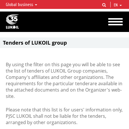
Global business
EN
LUKOIL OVERVIEW
LUKOIL is one of the largest oil & gas vertical integrated companies in the world
accounting for over 2% of crude production and circa 1% of proved hydrocarbon
reserves globally.
Tenders of LUKOIL group
By using the filter on this page you will be able to see
the list of tenders of LUKOIL Group companies,
Company's affiliates and other organizations. The
requirements for the particular tenderare available in
the attached documents and on the Organizer's web-
site.
Please note that this list is for users' information only,
PJSC LUKOIL shall not be liable for the tenders,
arranged by other organizations.