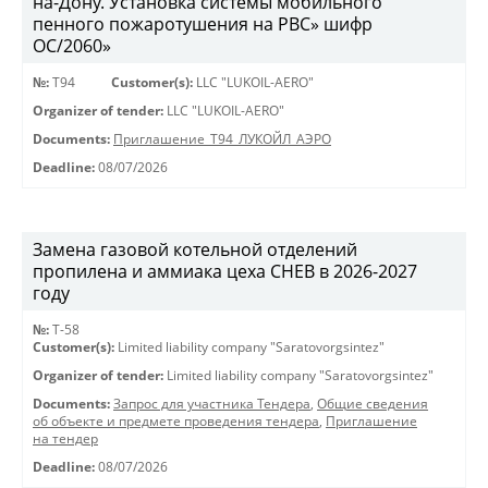
на-Дону. Установка системы мобильного
пенного пожаротушения на РВС» шифр
ОС/2060»
№:
Т94
Customer(s):
LLC "LUKOIL-AERO"
Organizer of tender:
LLC "LUKOIL-AERO"
Documents:
Приглашение_Т94_ЛУКОЙЛ_АЭРО
Deadline:
08/07/2026
Замена газовой котельной отделений
пропилена и аммиака цеха СНЕВ в 2026-2027
году
№:
Т-58
Customer(s):
Limited liability company "Saratovorgsintez"
Organizer of tender:
Limited liability company "Saratovorgsintez"
Documents:
Запрос для участника Тендера
,
Общие сведения
об объекте и предмете проведения тендера
,
Приглашение
на тендер
Deadline:
08/07/2026