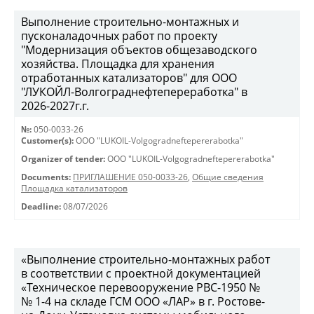
Выполнение строительно-монтажных и
пусконаладочных работ по проекту
"Модернизация объектов общезаводского
хозяйства. Площадка для хранения
отработанных катализаторов" для ООО
"ЛУКОЙЛ-Волгограднефтепереработка" в
2026-2027г.г.
№:
050-0033-26
Customer(s):
OOO "LUKOIL-Volgogradneftepererabotka"
Organizer of tender:
OOO "LUKOIL-Volgogradneftepererabotka"
Documents:
ПРИГЛАШЕНИЕ 050-0033-26
,
Общие сведения
Площадка катализаторов
Deadline:
08/07/2026
«Выполнение строительно-монтажных работ
в соответствии с проектной документацией
«Техническое перевооружение РВС-1950 №
№ 1-4 на складе ГСМ ООО «ЛАР» в г. Ростове-