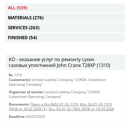
ALL
(539)
MATERIALS
(276)
SERVICES
(263)
FINISHED
(54)
КО - оказание услуг по ремонту сухих
газовых уплотнений John Crane T28XP (1310)
№:
1310
Customer(s):
Limited Liability Company "LUKOIL Uzbekistan
Operating Company"
Organizer of tender:
Limited Liability Company "LUKOIL
Uzbekistan Operating Company"
Documents:
Прил. к Исх.№02-01-32-1310
,
Исх. 02-01-32-1310
ЛУОК от 26.02.2026 (1)
,
Исх. 02-01-32-1805 ЛУОК от 18.03.2026
Deadline:
03/25/2026