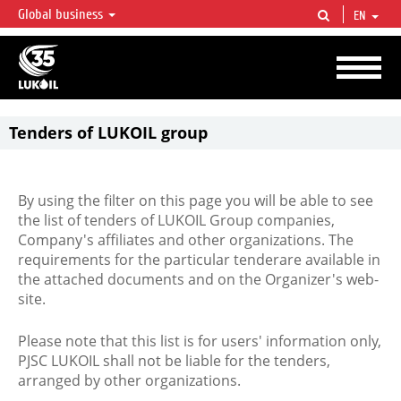
Global business
EN
LUKOIL OVERVIEW
LUKOIL is one of the largest oil & gas vertical integrated companies in the world
accounting for over 2% of crude production and circa 1% of proved hydrocarbon
reserves globally.
Tenders of LUKOIL group
By using the filter on this page you will be able to see
the list of tenders of LUKOIL Group companies,
Company's affiliates and other organizations. The
requirements for the particular tenderare available in
the attached documents and on the Organizer's web-
site.
Please note that this list is for users' information only,
PJSC LUKOIL shall not be liable for the tenders,
arranged by other organizations.