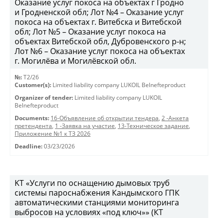
Оказание услуг покоса на объектах г Гродно
и Гродненской обл; Лот №4 – Оказание услуг
покоса на объектах г. Витебска и Витебской
обл; Лот №5 – Оказание услуг покоса на
объектах Витебской обл, Дубровенского р-н;
Лот №6 – Оказание услуг покоса на объектах
г. Могилёва и Могилёвской обл.
№:
T2/26
Customer(s):
Limited liability company LUKOIL Belnefteproduct
Organizer of tender:
Limited liability company LUKOIL
Belnefteproduct
Documents:
16-Объявление об открытии тендера
,
2 -Анкета
претендента
,
1 -Заявка на участие
,
13-Техническое задание
,
Приложение №1 к ТЗ 2026
Deadline:
03/23/2026
KT «Услуги по оснащению дымовых труб
системы пароснабжения Кандымского ГПК
автоматическими станциями мониторинга
выбросов на условиях «под ключ»» (КТ