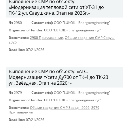
Выполнение СМР по объекту:
«Модернизация тепловой сети от УТ-31 до
ТК-12 ул. Савушкина. Этап на 2026г.»
№:
2980
Customer(s):
OOO "LUKOIL - Energoengineering"
Organizer of tender:
OOO "LUKOIL - Energoengineering"
Documents:
2980 Приглашение
,
Общие сведения СМР Савуш
2026
Deadline:
07/21/2026
Выполнение СМР по объекту: «АТС.
Модернизация т/сети Ду700 от ТК-4 до ТК-23
ул. Звёздная. Этап на 2026г»
№:
2979
Customer(s):
OOO "LUKOIL - Energoengineering"
Organizer of tender:
OOO "LUKOIL - Energoengineering"
Documents:
Общие сведения СМР Звездн 2026
,
2979
Приглашение
Deadline:
07/21/2026