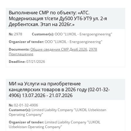
Выполнение СМР по объекту: «АТС.
Модернизация т/сети Ду500 УТ6-УТ9 ул. 2-я
Дербентская. Этап на 2026г.»
№:
2978
Customer(s):
OOO "LUKOIL - Energoengineering"
Organizer of tender:
OOO "LUKOIL - Energoengineering"
Documents:
Общие сведения СМР Дерб 2026
,
2978
Приглашение
Deadline:
07/21/2026
МИ на Услуги на приобретение
канцелярских товаров в 2026 году (02-01-32-
4906) 13.07.2026 - 21.07.2026
№:
02-01-32-4906
Customer(s):
Limited Liability Company "LUKOIL Uzbekistan
Operating Company"
Organizer of tender:
Limited Liability Company "LUKOIL
Uzbekistan Operating Company"